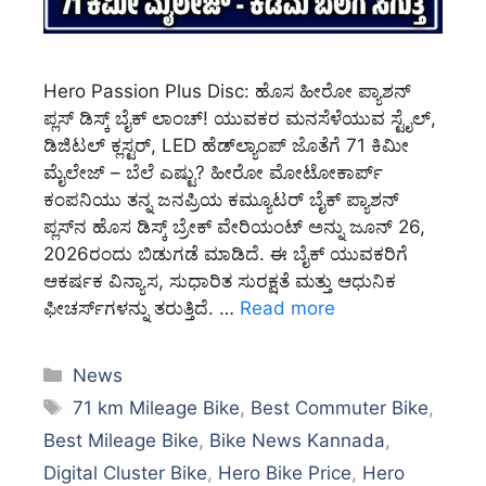
Hero Passion Plus Disc: ಹೊಸ ಹೀರೋ ಪ್ಯಾಶನ್
ಪ್ಲಸ್ ಡಿಸ್ಕ್ ಬೈಕ್ ಲಾಂಚ್! ಯುವಕರ ಮನಸೆಳೆಯುವ ಸ್ಟೈಲ್,
ಡಿಜಿಟಲ್ ಕ್ಲಸ್ಟರ್, LED ಹೆಡ್‌ಲ್ಯಾಂಪ್ ಜೊತೆಗೆ 71 ಕಿಮೀ
ಮೈಲೇಜ್ – ಬೆಲೆ ಎಷ್ಟು? ಹೀರೋ ಮೋಟೋಕಾರ್ಪ್
ಕಂಪನಿಯು ತನ್ನ ಜನಪ್ರಿಯ ಕಮ್ಯೂಟರ್ ಬೈಕ್ ಪ್ಯಾಶನ್
ಪ್ಲಸ್‌ನ ಹೊಸ ಡಿಸ್ಕ್ ಬ್ರೇಕ್ ವೇರಿಯಂಟ್ ಅನ್ನು ಜೂನ್ 26,
2026ರಂದು ಬಿಡುಗಡೆ ಮಾಡಿದೆ. ಈ ಬೈಕ್ ಯುವಕರಿಗೆ
ಆಕರ್ಷಕ ವಿನ್ಯಾಸ, ಸುಧಾರಿತ ಸುರಕ್ಷತೆ ಮತ್ತು ಆಧುನಿಕ
ಫೀಚರ್ಸ್‌ಗಳನ್ನು ತರುತ್ತಿದೆ. …
Read more
Categories
News
Tags
71 km Mileage Bike
,
Best Commuter Bike
,
Best Mileage Bike
,
Bike News Kannada
,
Digital Cluster Bike
,
Hero Bike Price
,
Hero