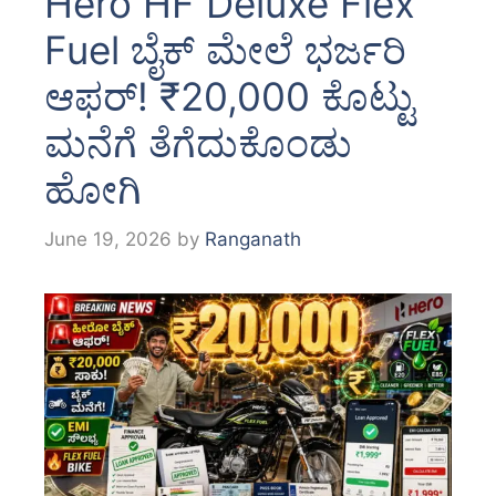
Hero HF Deluxe Flex
Fuel ಬೈಕ್ ಮೇಲೆ ಭರ್ಜರಿ
ಆಫರ್! ₹20,000 ಕೊಟ್ಟು
ಮನೆಗೆ ತೆಗೆದುಕೊಂಡು
ಹೋಗಿ
June 19, 2026
by
Ranganath