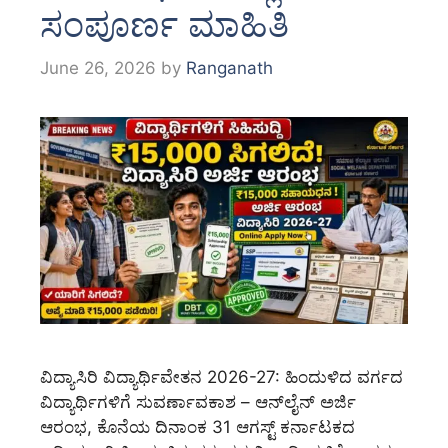
ಸಂಪೂರ್ಣ ಮಾಹಿತಿ
June 26, 2026
by
Ranganath
ವಿದ್ಯಾಸಿರಿ ವಿದ್ಯಾರ್ಥಿವೇತನ 2026-27: ಹಿಂದುಳಿದ ವರ್ಗದ
ವಿದ್ಯಾರ್ಥಿಗಳಿಗೆ ಸುವರ್ಣಾವಕಾಶ – ಆನ್‌ಲೈನ್ ಅರ್ಜಿ
ಆರಂಭ, ಕೊನೆಯ ದಿನಾಂಕ 31 ಆಗಸ್ಟ್ ಕರ್ನಾಟಕದ