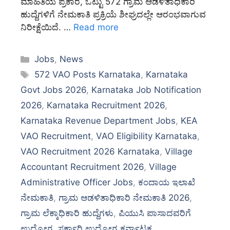
ಮಾಹಿತಿಯ ಪ್ರಕಾರ, ಒಟ್ಟು 572 ಗ್ರಾಮ ಆಡಳಿತಾಧಿಕಾರಿ
ಹುದ್ದೆಗಳಿಗೆ ನೇಮಕಾತಿ ಪ್ರಕ್ರಿಯೆ ಶೀಘ್ರದಲ್ಲೇ ಆರಂಭವಾಗುವ
ನಿರೀಕ್ಷೆಯಿದೆ. …
Read more
Categories
Jobs
,
News
Tags
572 VAO Posts Karnataka
,
Karnataka
Govt Jobs 2026
,
Karnataka Job Notification
2026
,
Karnataka Recruitment 2026
,
Karnataka Revenue Department Jobs
,
KEA
VAO Recruitment
,
VAO Eligibility Karnataka
,
VAO Recruitment 2026 Karnataka
,
Village
Accountant Recruitment 2026
,
Village
Administrative Officer Jobs
,
ಕಂದಾಯ ಇಲಾಖೆ
ನೇಮಕಾತಿ
,
ಗ್ರಾಮ ಆಡಳಿತಾಧಿಕಾರಿ ನೇಮಕಾತಿ 2026
,
ಗ್ರಾಮ ಲೆಕ್ಕಾಧಿಕಾರಿ ಹುದ್ದೆಗಳು
,
ಪಿಯುಸಿ ಪಾಸಾದವರಿಗೆ
ಉದ್ಯೋಗ
,
ಸರ್ಕಾರಿ ಉದ್ಯೋಗ ಕರ್ನಾಟಕ