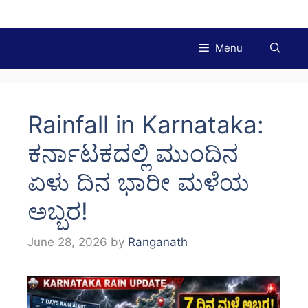
Skip
to
content
Menu
Rainfall in Karnataka:
ಕರ್ನಾಟಕದಲ್ಲಿ ಮುಂದಿನ
ಏಳು ದಿನ ಭಾರೀ ಮಳೆಯ
ಅಬ್ಬರ!
June 28, 2026
by
Ranganath