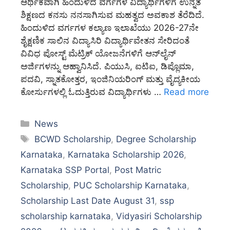
ಆರ್ಥಿಕವಾಗಿ ಹಿಂದುಳಿದ ವರ್ಗಗಳ ವಿದ್ಯಾರ್ಥಿಗಳಿಗೆ ಉನ್ನತ
ಶಿಕ್ಷಣದ ಕನಸು ನನಸಾಗಿಸುವ ಮಹತ್ವದ ಅವಕಾಶ ತೆರೆದಿದೆ.
ಹಿಂದುಳಿದ ವರ್ಗಗಳ ಕಲ್ಯಾಣ ಇಲಾಖೆಯು 2026-27ನೇ
ಶೈಕ್ಷಣಿಕ ಸಾಲಿನ ವಿದ್ಯಾಸಿರಿ ವಿದ್ಯಾರ್ಥಿವೇತನ ಸೇರಿದಂತೆ
ವಿವಿಧ ಪೋಸ್ಟ್ ಮೆಟ್ರಿಕ್ ಯೋಜನೆಗಳಿಗೆ ಆನ್‌ಲೈನ್
ಅರ್ಜಿಗಳನ್ನು ಆಹ್ವಾನಿಸಿದೆ. ಪಿಯುಸಿ, ಐಟಿಐ, ಡಿಪ್ಲೊಮಾ,
ಪದವಿ, ಸ್ನಾತಕೋತ್ತರ, ಇಂಜಿನಿಯರಿಂಗ್ ಮತ್ತು ವೈದ್ಯಕೀಯ
ಕೋರ್ಸುಗಳಲ್ಲಿ ಓದುತ್ತಿರುವ ವಿದ್ಯಾರ್ಥಿಗಳು …
Read more
Categories
News
Tags
BCWD Scholarship
,
Degree Scholarship
Karnataka
,
Karnataka Scholarship 2026
,
Karnataka SSP Portal
,
Post Matric
Scholarship
,
PUC Scholarship Karnataka
,
Scholarship Last Date August 31
,
ssp
scholarship karnataka
,
Vidyasiri Scholarship