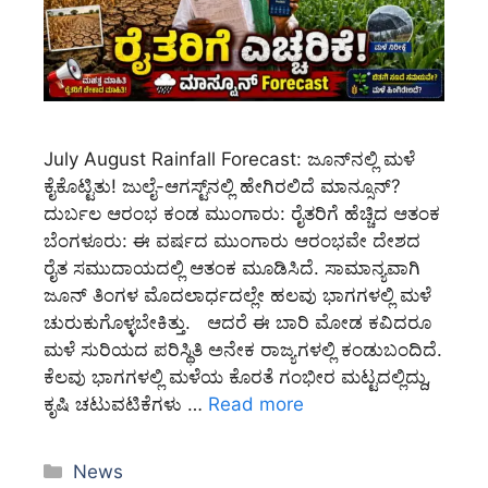
July August Rainfall Forecast: ಜೂನ್‌ನಲ್ಲಿ ಮಳೆ
ಕೈಕೊಟ್ಟಿತು! ಜುಲೈ-ಆಗಸ್ಟ್‌ನಲ್ಲಿ ಹೇಗಿರಲಿದೆ ಮಾನ್ಸೂನ್?
ದುರ್ಬಲ ಆರಂಭ ಕಂಡ ಮುಂಗಾರು: ರೈತರಿಗೆ ಹೆಚ್ಚಿದ ಆತಂಕ
ಬೆಂಗಳೂರು: ಈ ವರ್ಷದ ಮುಂಗಾರು ಆರಂಭವೇ ದೇಶದ
ರೈತ ಸಮುದಾಯದಲ್ಲಿ ಆತಂಕ ಮೂಡಿಸಿದೆ. ಸಾಮಾನ್ಯವಾಗಿ
ಜೂನ್ ತಿಂಗಳ ಮೊದಲಾರ್ಧದಲ್ಲೇ ಹಲವು ಭಾಗಗಳಲ್ಲಿ ಮಳೆ
ಚುರುಕುಗೊಳ್ಳಬೇಕಿತ್ತು. ಆದರೆ ಈ ಬಾರಿ ಮೋಡ ಕವಿದರೂ
ಮಳೆ ಸುರಿಯದ ಪರಿಸ್ಥಿತಿ ಅನೇಕ ರಾಜ್ಯಗಳಲ್ಲಿ ಕಂಡುಬಂದಿದೆ.
ಕೆಲವು ಭಾಗಗಳಲ್ಲಿ ಮಳೆಯ ಕೊರತೆ ಗಂಭೀರ ಮಟ್ಟದಲ್ಲಿದ್ದು,
ಕೃಷಿ ಚಟುವಟಿಕೆಗಳು …
Read more
Categories
News