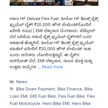
Hero HF Deluxe Flex Fuel: ಹೀರೋ HF ಡಿಲಕ್ಸ್ ಫ್ಲೆಕ್ಸ್
ಫ್ಯುಯೆಲ್ ಬೈಕ್! ₹20,000 ಡೌನ್ ಪೇಮೆಂಟ್‌ನೊಂದಿಗೆ
ಖರೀದಿ ಸುಲಭ | EMI ಲೆಕ್ಕಾಚಾರ ಬೆಂಗಳೂರು: ಪೆಟ್ರೋಲ್
ಬೆಲೆ ಏರಿಕೆಯ ನಡುವೆ ಫ್ಲೆಕ್ಸ್ ಫ್ಯುಯೆಲ್ ಬೈಕ್‌ಗಳಿಗೆ ಜನರ
ಆಕರ್ಷಣೆ ಹೆಚ್ಚಾಗಿದೆ. ಹೀರೋ HF ಡಿಲಕ್ಸ್ ಫ್ಲೆಕ್ಸ್ ಫ್ಯುಯೆಲ್
ಮಾಡೆಲ್ ಖರೀದಿಗೆ ₹20,000 ಡೌನ್ ಪೇಮೆಂಟ್ ಸಾಕು
ಎಂದು ಅನೇಕರು ಯೋಜಿಸುತ್ತಿದ್ದಾರೆ. ಈ ಬೈಕ್‌ನ
ಆನ್‌ರೋಡ್ ಬೆಲೆ, EMI ಲೆಕ್ಕಾಚಾರ, ಸಾಲದ ಮೊತ್ತ ಮತ್ತು
ಉತ್ತಮ ಆಯ್ಕೆಗಳ …
Read more
Categories
News
Tags
Bike Down Payment
,
Bike Finance
,
Bike
Loan EMI
,
E85 Fuel Bike
,
Flex Fuel Bike
,
Flex
Fuel Motorcycle
,
Hero Bike EMI
,
Hero Bike