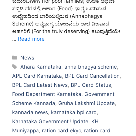
ಕುಟುಂಬಗಳಿಗೆ (for poor families) ಉಚಿತ ಅಥವಾ
ಸಬ್ಸಿಡಿ ದರದಲ್ಲಿ ಆಹಾರ (Food) ಧಾನ್ಯ ಒದಗಿಸುವ
ಉದ್ದೇಶದಿಂದ ಜಾರಿಯಲ್ಲಿರುವ (Annabhagya
Scheme) ಅನ್ನಭಾಗ್ಯ ಯೋಜನೆಯ ಲಾಭ ನಿಜವಾದ
ಅರ್ಹರಿಗೆ (For the truly deserving) ತಲುಪುತ್ತಿದೆಯೇ
…
Read more
Categories
News
Tags
Ahara Karnataka
,
anna bhagya scheme
,
APL Card Karnataka
,
BPL Card Cancellation
,
BPL Card Latest News
,
BPL Card Status
,
Food Department Karnataka
,
Government
Scheme Kannada
,
Gruha Lakshmi Update
,
kannada news
,
karnataka bpl card
,
Karnataka Government Update
,
KH
Muniyappa
,
ration card ekyc
,
ration card