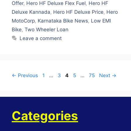
Offer
,
Hero HF Deluxe Flex Fuel
,
Hero HF
Deluxe Kannada
,
Hero HF Deluxe Price
,
Hero
MotoCorp
,
Karnataka Bike News
,
Low EMI
Bike
,
Two Wheeler Loan
Leave a comment
Page
Page
Page
Page
Page
←
Previous
1
…
3
4
5
…
75
Next
→
Categories