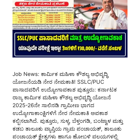
Job News: ಕಾರ್ಮಿಕ ಮಹಿಳಾ ಕೌಶಲ್ಯ ಅಭಿವೃದ್ಧಿ
ಯೋಜನೆಯಡಿ ನೇರ ನೇಮಕಾತಿ! SSLC/PUC
ಪಾಸಾದವರಿಗೆ ಉದ್ಯೋಗಾವಕಾಶ ಪುತ್ತೂರು: ಕರ್ನಾಟಕ
ರಾಜ್ಯ ಕಾರ್ಮಿಕ ಮಹಿಳಾ ಕೌಶಲ್ಯ ಅಭಿವೃದ್ಧಿ ಯೋಜನೆ
2025-26ನೇ ಸಾಲಿನಡಿ ಗ್ರಾಮೀಣ ಭಾಗದ
ಉದ್ಯೋಗಾಕಾಂಕ್ಷಿಗಳಿಗೆ ನೇರ ನೇಮಕಾತಿ ಅವಕಾಶ
ಕಲ್ಪಿಸಲಾಗಿದೆ. ಪುತ್ತೂರು, ಸುಳ್ಯ, ಬೆಳ್ತಂಗಡಿ, ಬಂಟ್ವಾಳ ಮತ್ತು
ಕಡಬ ತಾಲೂಕು ವ್ಯಾಪ್ತಿಯ ಗ್ರಾಮ ಪಂಚಾಯತ್, ತಾಲೂಕು
ಪಂಚಾಯತ್ ಕ್ಷೇತ್ರಗಳು ಹಾಗೂ ಹೋಬಳಿ ವಲಯಗಳಲ್ಲಿ