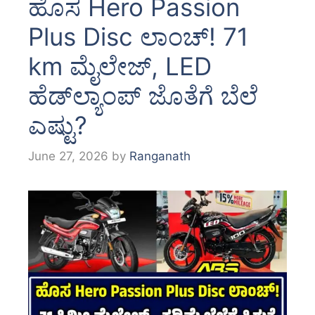
ಹೊಸ Hero Passion
Plus Disc ಲಾಂಚ್! 71
km ಮೈಲೇಜ್, LED
ಹೆಡ್‌ಲ್ಯಾಂಪ್ ಜೊತೆಗೆ ಬೆಲೆ
ಎಷ್ಟು?
June 27, 2026
by
Ranganath