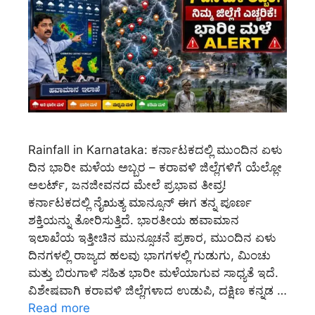
Rainfall in Karnataka: ಕರ್ನಾಟಕದಲ್ಲಿ ಮುಂದಿನ ಏಳು
ದಿನ ಭಾರೀ ಮಳೆಯ ಅಬ್ಬರ – ಕರಾವಳಿ ಜಿಲ್ಲೆಗಳಿಗೆ ಯೆಲ್ಲೋ
ಅಲರ್ಟ್, ಜನಜೀವನದ ಮೇಲೆ ಪ್ರಭಾವ ತೀವ್ರ!
ಕರ್ನಾಟಕದಲ್ಲಿ ನೈಋತ್ಯ ಮಾನ್ಸೂನ್ ಈಗ ತನ್ನ ಪೂರ್ಣ
ಶಕ್ತಿಯನ್ನು ತೋರಿಸುತ್ತಿದೆ. ಭಾರತೀಯ ಹವಾಮಾನ
ಇಲಾಖೆಯ ಇತ್ತೀಚಿನ ಮುನ್ಸೂಚನೆ ಪ್ರಕಾರ, ಮುಂದಿನ ಏಳು
ದಿನಗಳಲ್ಲಿ ರಾಜ್ಯದ ಹಲವು ಭಾಗಗಳಲ್ಲಿ ಗುಡುಗು, ಮಿಂಚು
ಮತ್ತು ಬಿರುಗಾಳಿ ಸಹಿತ ಭಾರೀ ಮಳೆಯಾಗುವ ಸಾಧ್ಯತೆ ಇದೆ.
ವಿಶೇಷವಾಗಿ ಕರಾವಳಿ ಜಿಲ್ಲೆಗಳಾದ ಉಡುಪಿ, ದಕ್ಷಿಣ ಕನ್ನಡ …
Read more