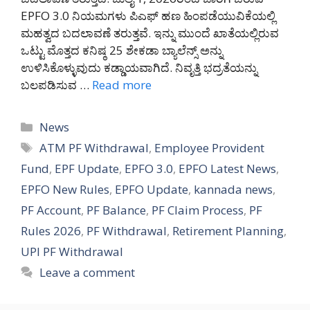
EPFO 3.0 ನಿಯಮಗಳು ಪಿಎಫ್ ಹಣ ಹಿಂಪಡೆಯುವಿಕೆಯಲ್ಲಿ
ಮಹತ್ವದ ಬದಲಾವಣೆ ತರುತ್ತವೆ. ಇನ್ನು ಮುಂದೆ ಖಾತೆಯಲ್ಲಿರುವ
ಒಟ್ಟು ಮೊತ್ತದ ಕನಿಷ್ಠ 25 ಶೇಕಡಾ ಬ್ಯಾಲೆನ್ಸ್ ಅನ್ನು
ಉಳಿಸಿಕೊಳ್ಳುವುದು ಕಡ್ಡಾಯವಾಗಿದೆ. ನಿವೃತ್ತಿ ಭದ್ರತೆಯನ್ನು
ಬಲಪಡಿಸುವ …
Read more
Categories
News
Tags
ATM PF Withdrawal
,
Employee Provident
Fund
,
EPF Update
,
EPFO 3.0
,
EPFO Latest News
,
EPFO New Rules
,
EPFO Update
,
kannada news
,
PF Account
,
PF Balance
,
PF Claim Process
,
PF
Rules 2026
,
PF Withdrawal
,
Retirement Planning
,
UPI PF Withdrawal
Leave a comment