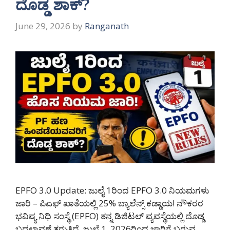
ದೊಡ್ಡ ಶಾಕ್?
June 29, 2026
by
Ranganath
EPFO 3.0 Update: ಜುಲೈ 1ರಿಂದ EPFO 3.0 ನಿಯಮಗಳು
ಜಾರಿ – ಪಿಎಫ್ ಖಾತೆಯಲ್ಲಿ 25% ಬ್ಯಾಲೆನ್ಸ್ ಕಡ್ಡಾಯ! ನೌಕರರ
ಭವಿಷ್ಯ ನಿಧಿ ಸಂಸ್ಥೆ (EPFO) ತನ್ನ ಡಿಜಿಟಲ್ ವ್ಯವಸ್ಥೆಯಲ್ಲಿ ದೊಡ್ಡ
ಬದಲಾವಣೆ ತರುತ್ತಿದೆ. ಜುಲೈ 1, 2026ರಿಂದ ಜಾರಿಗೆ ಬರುವ