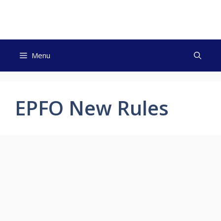
Skip
to
content
Menu
EPFO New Rules