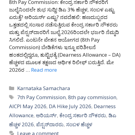
8th Pay Commission: ಕೇಂದ್ರ ಸರ್ಕಾರಿ ನೌಕರರಿಗೆ
ಜುಲೈನಿಂದಲೇ ಶುಭ ಸುದ್ದಿ! ಡಿಎ 3% ಹೆಚ್ಚಳ, ಸಂಬಳ ಎಷ್ಟು
ಏರುತ್ತೆ? ಅರಿಯರ್ಸ್ ಎಷ್ಟು? ನವದೆಹಲಿ: ಹಣದುಬ್ಬರದ
ಒತ್ತಡದಲ್ಲಿ ಸಂಸಾರ ನಡೆಸುತ್ತಿರುವ ಕೇಂದ್ರ ಸರ್ಕಾರಿ ನೌಕರರು
ಮತ್ತು ಪೆನ್ಷನ್‌ದಾರರಿಗೆ ಜುಲೈ 2026ರಿಂದಲೇ ಭರ್ಜರಿ ನೆಮ್ಮದಿ
ಸಿಗಲಿದೆ. ಎಂಟನೇ ವೇತನ ಆಯೋಗದ (8th Pay
Commission) ಬೇಡಿಕೆಗಳು ಇನ್ನೂ ಪರಿಶೀಲನೆ
ಹಂತದಲ್ಲಿದ್ದರೂ, ತುಟ್ಟಿಭತ್ಯೆ (Dearness Allowance – DA)
ಹೆಚ್ಚಳದ ಮೂಲಕ ತಕ್ಷಣದ ಆರ್ಥಿಕ ರಿಲೀಫ್ ಬರುತ್ತಿದೆ. ಮೇ
2026ರ …
Read more
Categories
Karnataka Samachara
Tags
7th Pay Commission
,
8th pay commission
,
AICPI May 2026
,
DA Hike July 2026
,
Dearness
Allowance
,
ಅರಿಯರ್ಸ್
,
ಕೇಂದ್ರ ಸರ್ಕಾರಿ ನೌಕರರು
,
ಡಿಎ
ಹೆಚ್ಚಳ 2026
,
ಪೆನ್ಷನ್‌ದಾರರು
,
ಸಂಬಳ ಹೆಚ್ಚಳ
Leave a comment