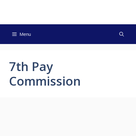
Skip
to
content
Menu
7th Pay
Commission