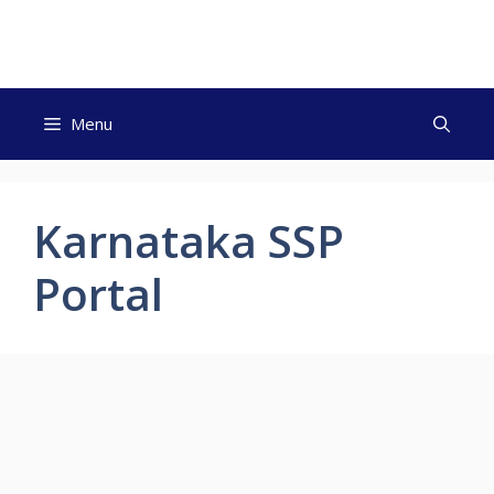
Skip
to
content
Menu
Karnataka SSP
Portal