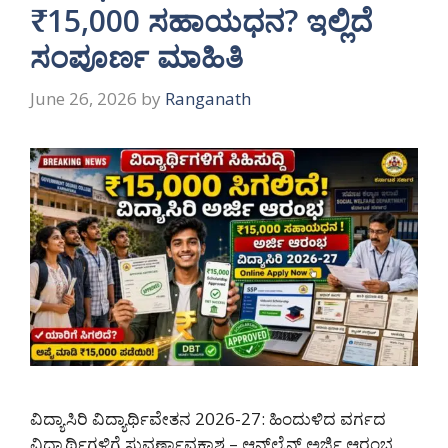
₹15,000 ಸಹಾಯಧನ? ಇಲ್ಲಿದೆ
ಸಂಪೂರ್ಣ ಮಾಹಿತಿ
June 26, 2026
by
Ranganath
ವಿದ್ಯಾಸಿರಿ ವಿದ್ಯಾರ್ಥಿವೇತನ 2026-27: ಹಿಂದುಳಿದ ವರ್ಗದ
ವಿದ್ಯಾರ್ಥಿಗಳಿಗೆ ಸುವರ್ಣಾವಕಾಶ – ಆನ್‌ಲೈನ್ ಅರ್ಜಿ ಆರಂಭ,