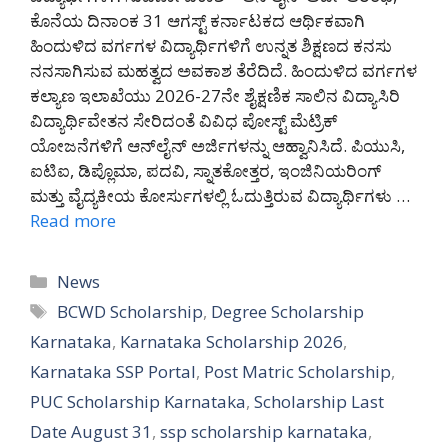
ಕೊನೆಯ ದಿನಾಂಕ 31 ಆಗಸ್ಟ್ ಕರ್ನಾಟಕದ ಆರ್ಥಿಕವಾಗಿ
ಹಿಂದುಳಿದ ವರ್ಗಗಳ ವಿದ್ಯಾರ್ಥಿಗಳಿಗೆ ಉನ್ನತ ಶಿಕ್ಷಣದ ಕನಸು
ನನಸಾಗಿಸುವ ಮಹತ್ವದ ಅವಕಾಶ ತೆರೆದಿದೆ. ಹಿಂದುಳಿದ ವರ್ಗಗಳ
ಕಲ್ಯಾಣ ಇಲಾಖೆಯು 2026-27ನೇ ಶೈಕ್ಷಣಿಕ ಸಾಲಿನ ವಿದ್ಯಾಸಿರಿ
ವಿದ್ಯಾರ್ಥಿವೇತನ ಸೇರಿದಂತೆ ವಿವಿಧ ಪೋಸ್ಟ್ ಮೆಟ್ರಿಕ್
ಯೋಜನೆಗಳಿಗೆ ಆನ್‌ಲೈನ್ ಅರ್ಜಿಗಳನ್ನು ಆಹ್ವಾನಿಸಿದೆ. ಪಿಯುಸಿ,
ಐಟಿಐ, ಡಿಪ್ಲೊಮಾ, ಪದವಿ, ಸ್ನಾತಕೋತ್ತರ, ಇಂಜಿನಿಯರಿಂಗ್
ಮತ್ತು ವೈದ್ಯಕೀಯ ಕೋರ್ಸುಗಳಲ್ಲಿ ಓದುತ್ತಿರುವ ವಿದ್ಯಾರ್ಥಿಗಳು …
Read more
Categories
News
Tags
BCWD Scholarship
,
Degree Scholarship
Karnataka
,
Karnataka Scholarship 2026
,
Karnataka SSP Portal
,
Post Matric Scholarship
,
PUC Scholarship Karnataka
,
Scholarship Last
Date August 31
,
ssp scholarship karnataka
,