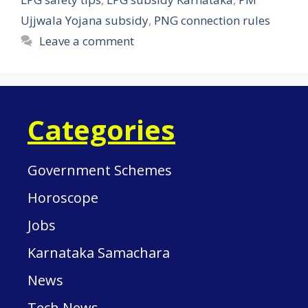
Ujjwala Yojana subsidy
,
PNG connection rules
Leave a comment
Categories
Government Schemes
Horoscope
Jobs
Karnataka Samachara
News
Tech News