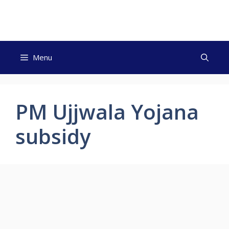
Skip
to
content
Menu
PM Ujjwala Yojana
subsidy