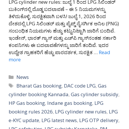
LPG cylinder new rules: ಜುಲೈ 1 ರಿಂದ LPG ಸಿಲಿಂಡರ್
ಬುಕಿಂಗ್‌ನಲ್ಲಿ ದೊಡ್ಡ ಬದಲಾವಣೆ – ಈ 5 ನಿಯಮಗಳನ್ನು
ತಿಳಿದುಕೊಳ್ಳಿ, ಸುರಕ್ಷಿತವಾಗಿ ಬಳಸಿ! ಜುಲೈ 1, 2026 ರಿಂದ
ದೇಶದಲ್ಲಿ LPG ಸಿಲಿಂಡರ್ ಮತ್ತು ಪೈಪ್ಡ್ ನೈಸರ್ಗಿಕ ಅನಿಲ (PNG)
ಸಂಬಂಧಿತ ನಿಯಮಗಳು ಹೆಚ್ಚು ಕಟ್ಟುನಿಟ್ಟಾಗಿ ಜಾರಿಗೆ ಬಂದಿವೆ.
ಇಂಡೇನ್, ಭಾರತ್ ಗ್ಯಾಸ್ ಮತ್ತು ಎಚ್‌ಪಿ ಗ್ಯಾಸ್‌ನಂತಹ ಸರ್ಕಾರಿ
ಕಂಪನಿಗಳು ಈ ಬದಲಾವಣೆಗಳನ್ನು ಜಾರಿಗೆ ತಂದಿವೆ. ಇದರ
ಉದ್ದೇಶ ಗ್ರಾಹಕರಿಗೆ ಹೆಚ್ಚು ಪಾರದರ್ಶಕ, ಸುರಕ್ಷಿತ …
Read
more
Categories
News
Tags
Bharat Gas booking
,
DAC code LPG
,
Gas
cylinder booking Kannada
,
Gas cylinder subsidy
,
HP Gas booking
,
Indane gas booking
,
LPG
booking rules 2026
,
LPG cylinder new rules
,
LPG
e-KYC update
,
LPG latest news
,
LPG OTP delivery
,
LPG safety tips
,
LPG subsidy Karnataka
,
PM