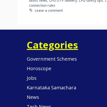
latest news
,
LPG OTP delivery
,
LPG safety tips
,
L
connection rules
Leave a comment
Categories
Government Schemes
Horoscope
Jobs
Karnataka Samachara
News
Tech News