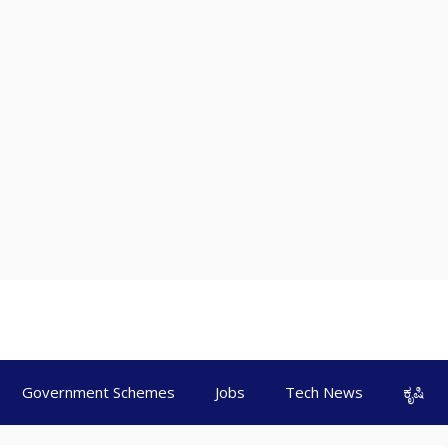
Government Schemes
Jobs
Tech News
ಕೃಷಿ