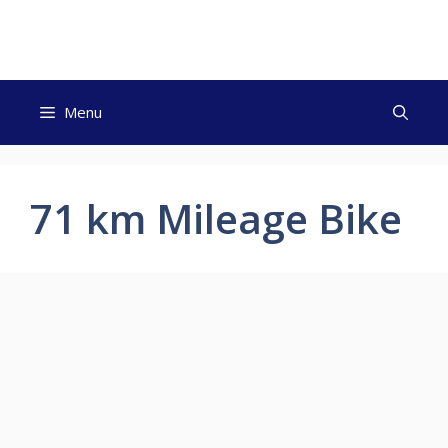
Skip
to
content
Menu
71 km Mileage Bike