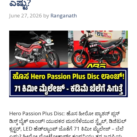
ಎಷ್ಟು?
June 27, 2026
by
Ranganath
Hero Passion Plus Disc: ಹೊಸ ಹೀರೋ ಪ್ಯಾಶನ್ ಪ್ಲಸ್
ಡಿಸ್ಕ್ ಬೈಕ್ ಲಾಂಚ್! ಯುವಕರ ಮನಸೆಳೆಯುವ ಸ್ಟೈಲ್, ಡಿಜಿಟಲ್
ಕ್ಲಸ್ಟರ್, LED ಹೆಡ್‌ಲ್ಯಾಂಪ್ ಜೊತೆಗೆ 71 ಕಿಮೀ ಮೈಲೇಜ್ – ಬೆಲೆ
ಎಷ್ಟು? ಹೀರೋ ಮೋಟೋಕಾರ್ಪ್ ಕಂಪನಿಯು ತನ್ನ ಜನಪ್ರಿಯ