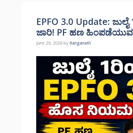
EPFO 3.0 Update: ಜುಲೈ
ಜಾರಿ! PF ಹಣ ಹಿಂಪಡೆಯುವವ
June 29, 2026
by
Ranganath