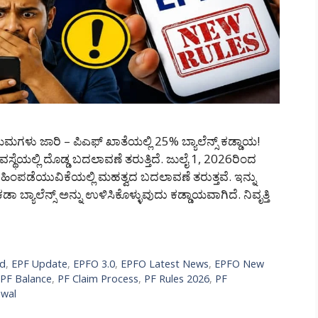
ಳು ಜಾರಿ – ಪಿಎಫ್ ಖಾತೆಯಲ್ಲಿ 25% ಬ್ಯಾಲೆನ್ಸ್ ಕಡ್ಡಾಯ!
ಯವಸ್ಥೆಯಲ್ಲಿ ದೊಡ್ಡ ಬದಲಾವಣೆ ತರುತ್ತಿದೆ. ಜುಲೈ 1, 2026ರಿಂದ
ಂಪಡೆಯುವಿಕೆಯಲ್ಲಿ ಮಹತ್ವದ ಬದಲಾವಣೆ ತರುತ್ತವೆ. ಇನ್ನು
 ಬ್ಯಾಲೆನ್ಸ್ ಅನ್ನು ಉಳಿಸಿಕೊಳ್ಳುವುದು ಕಡ್ಡಾಯವಾಗಿದೆ. ನಿವೃತ್ತಿ
nd
,
EPF Update
,
EPFO 3.0
,
EPFO Latest News
,
EPFO New
PF Balance
,
PF Claim Process
,
PF Rules 2026
,
PF
awal