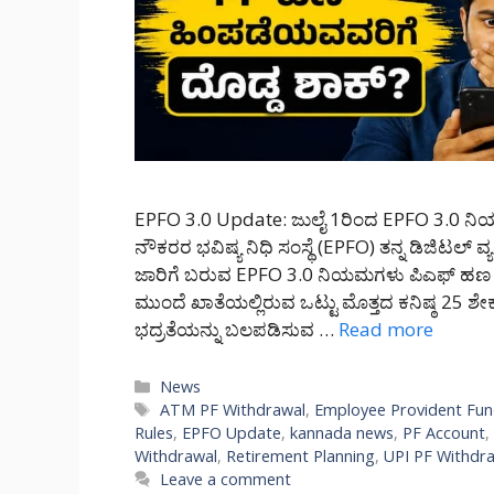
EPFO 3.0 Update: ಜುಲೈ 1ರಿಂದ EPFO 3.0 ನಿಯಮಗ
ನೌಕರರ ಭವಿಷ್ಯ ನಿಧಿ ಸಂಸ್ಥೆ (EPFO) ತನ್ನ ಡಿಜಿಟಲ್ ವ್
ಜಾರಿಗೆ ಬರುವ EPFO 3.0 ನಿಯಮಗಳು ಪಿಎಫ್ ಹಣ ಹಿ
ಮುಂದೆ ಖಾತೆಯಲ್ಲಿರುವ ಒಟ್ಟು ಮೊತ್ತದ ಕನಿಷ್ಠ 25 ಶೇಕಡಾ
ಭದ್ರತೆಯನ್ನು ಬಲಪಡಿಸುವ …
Read more
Categories
News
Tags
ATM PF Withdrawal
,
Employee Provident Fu
Rules
,
EPFO Update
,
kannada news
,
PF Account
,
Withdrawal
,
Retirement Planning
,
UPI PF Withdr
Leave a comment