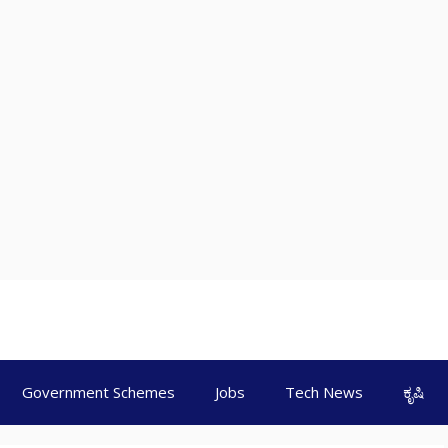
Government Schemes
Jobs
Tech News
ಕೃಷಿ