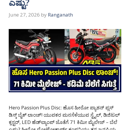
ಎಷ್ಟು?
June 27, 2026
by
Ranganath
Hero Passion Plus Disc: ಹೊಸ ಹೀರೋ ಪ್ಯಾಶನ್ ಪ್ಲಸ್
ಡಿಸ್ಕ್ ಬೈಕ್ ಲಾಂಚ್! ಯುವಕರ ಮನಸೆಳೆಯುವ ಸ್ಟೈಲ್, ಡಿಜಿಟಲ್
ಕ್ಲಸ್ಟರ್, LED ಹೆಡ್‌ಲ್ಯಾಂಪ್ ಜೊತೆಗೆ 71 ಕಿಮೀ ಮೈಲೇಜ್ – ಬೆಲೆ
ಎಷ್ಟು? ಹೀರೋ ಮೋಟೋಕಾರ್ಪ್ ಕಂಪನಿಯು ತನ್ನ ಜನಪ್ರಿಯ