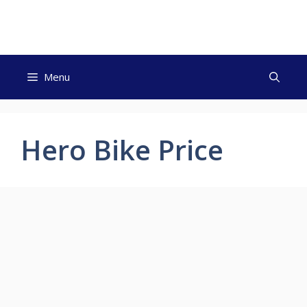
Skip
to
content
Menu
Hero Bike Price