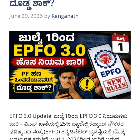
ದೊಡ್ಡ ಶಾಕ್?
June 29, 2026
by
Ranganath
EPFO 3.0 Update: ಜುಲೈ 1ರಿಂದ EPFO 3.0 ನಿಯಮಗಳು
ಜಾರಿ – ಪಿಎಫ್ ಖಾತೆಯಲ್ಲಿ 25% ಬ್ಯಾಲೆನ್ಸ್ ಕಡ್ಡಾಯ! ನೌಕರರ
ಭವಿಷ್ಯ ನಿಧಿ ಸಂಸ್ಥೆ (EPFO) ತನ್ನ ಡಿಜಿಟಲ್ ವ್ಯವಸ್ಥೆಯಲ್ಲಿ ದೊಡ್ಡ
ಬದಲಾವಣೆ ತರುತ್ತಿದೆ. ಜುಲೈ 1, 2026ರಿಂದ ಜಾರಿಗೆ ಬರುವ