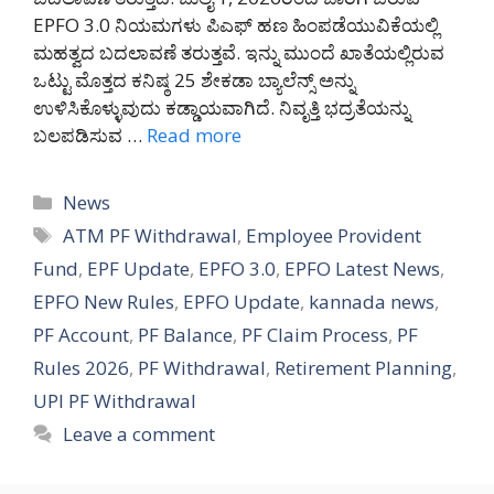
EPFO 3.0 ನಿಯಮಗಳು ಪಿಎಫ್ ಹಣ ಹಿಂಪಡೆಯುವಿಕೆಯಲ್ಲಿ
ಮಹತ್ವದ ಬದಲಾವಣೆ ತರುತ್ತವೆ. ಇನ್ನು ಮುಂದೆ ಖಾತೆಯಲ್ಲಿರುವ
ಒಟ್ಟು ಮೊತ್ತದ ಕನಿಷ್ಠ 25 ಶೇಕಡಾ ಬ್ಯಾಲೆನ್ಸ್ ಅನ್ನು
ಉಳಿಸಿಕೊಳ್ಳುವುದು ಕಡ್ಡಾಯವಾಗಿದೆ. ನಿವೃತ್ತಿ ಭದ್ರತೆಯನ್ನು
ಬಲಪಡಿಸುವ …
Read more
Categories
News
Tags
ATM PF Withdrawal
,
Employee Provident
Fund
,
EPF Update
,
EPFO 3.0
,
EPFO Latest News
,
EPFO New Rules
,
EPFO Update
,
kannada news
,
PF Account
,
PF Balance
,
PF Claim Process
,
PF
Rules 2026
,
PF Withdrawal
,
Retirement Planning
,
UPI PF Withdrawal
Leave a comment