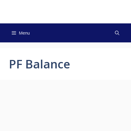
Skip
to
content
Menu
PF Balance