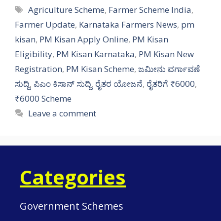
Tags
Agriculture Scheme
,
Farmer Scheme India
,
Farmer Update
,
Karnataka Farmers News
,
pm
kisan
,
PM Kisan Apply Online
,
PM Kisan
Eligibility
,
PM Kisan Karnataka
,
PM Kisan New
Registration
,
PM Kisan Scheme
,
ಜಮೀನು ವರ್ಗಾವಣೆ
ಸುದ್ದಿ
,
ಪಿಎಂ ಕಿಸಾನ್ ಸುದ್ದಿ
,
ರೈತರ ಯೋಜನೆ
,
ರೈತರಿಗೆ ₹6000
,
₹6000 Scheme
Leave a comment
Categories
Government Schemes