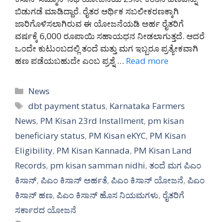
ಬಿಡುಗಡೆ ಮಾಡಿದ್ದಾರೆ. ರೈತರ ಆರ್ಥಿಕ ಸಬಲೀಕರಣಕ್ಕಾಗಿ
ಜಾರಿಗೊಳಿಸಲಾಗಿರುವ ಈ ಯೋಜನೆಯಡಿ ಅರ್ಹ ರೈತರಿಗೆ
ವರ್ಷಕ್ಕೆ 6,000 ರೂಪಾಯಿ ಸಹಾಯಧನ ನೀಡಲಾಗುತ್ತದೆ. ಆದರೆ
ಒಂದೇ ಕುಟುಂಬದಲ್ಲಿ ತಂದೆ ಮತ್ತು ಮಗ ಇಬ್ಬರೂ ಪ್ರತ್ಯೇಕವಾಗಿ
ಹಣ ಪಡೆಯಬಹುದೇ ಎಂಬ ಪ್ರಶ್ನೆ …
Read more
Categories
News
Tags
dbt payment status
,
Karnataka Farmers
News
,
PM Kisan 23rd Installment
,
pm kisan
beneficiary status
,
PM Kisan eKYC
,
PM Kisan
Eligibility
,
PM Kisan Kannada
,
PM Kisan Land
Records
,
pm kisan samman nidhi
,
ತಂದೆ ಮಗ ಪಿಎಂ
ಕಿಸಾನ್
,
ಪಿಎಂ ಕಿಸಾನ್ ಅರ್ಹತೆ
,
ಪಿಎಂ ಕಿಸಾನ್ ಯೋಜನೆ
,
ಪಿಎಂ
ಕಿಸಾನ್ ಹಣ
,
ಪಿಎಂ ಕಿಸಾನ್ ಹೊಸ ನಿಯಮಗಳು
,
ರೈತರಿಗೆ
ಸರ್ಕಾರದ ಯೋಜನೆ