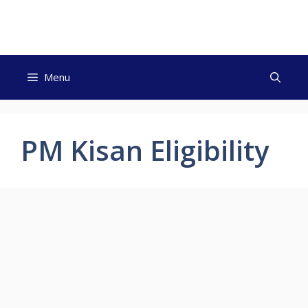
Skip
to
content
Menu
PM Kisan Eligibility