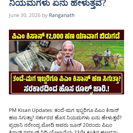
ನಿಯಮಗಳು ಏನು ಹೇಳುತ್ತವೆ?
June 30, 2026
by
Ranganath
PM Kisan Updates: ತಂದೆ-ಮಗ ಇಬ್ಬರಿಗೂ ಪಿಎಂ ಕಿಸಾನ್
ಹಣ ಸಿಗುತ್ತಾ? ಸರ್ಕಾರದ ಹೊಸ ನಿಯಮಗಳು ಏನು ಹೇಳುತ್ತವೆ?
ಪ್ರಧಾನಿ ನರೇಂದ್ರ ಮೋದಿ ಅವರು ಜೂನ್ 20ರಂದು ಪಿಎಂ
ಕಿಸಾನ್ ಸಮ್ಮಾನ್ ನಿಧಿ ಯೋಜನೆಯ 23ನೇ ಕಂತಿನ ಹಣವನ್ನು