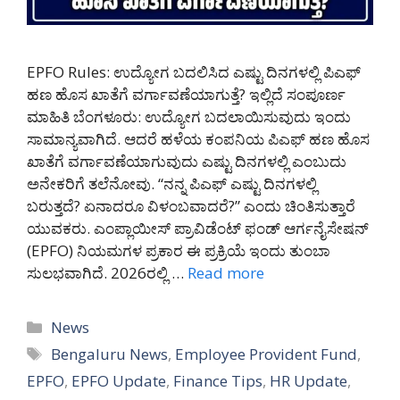
EPFO Rules: ಉದ್ಯೋಗ ಬದಲಿಸಿದ ಎಷ್ಟು ದಿನಗಳಲ್ಲಿ ಪಿಎಫ್
ಹಣ ಹೊಸ ಖಾತೆಗೆ ವರ್ಗಾವಣೆಯಾಗುತ್ತೆ? ಇಲ್ಲಿದೆ ಸಂಪೂರ್ಣ
ಮಾಹಿತಿ ಬೆಂಗಳೂರು: ಉದ್ಯೋಗ ಬದಲಾಯಿಸುವುದು ಇಂದು
ಸಾಮಾನ್ಯವಾಗಿದೆ. ಆದರೆ ಹಳೆಯ ಕಂಪನಿಯ ಪಿಎಫ್ ಹಣ ಹೊಸ
ಖಾತೆಗೆ ವರ್ಗಾವಣೆಯಾಗುವುದು ಎಷ್ಟು ದಿನಗಳಲ್ಲಿ ಎಂಬುದು
ಅನೇಕರಿಗೆ ತಲೆನೋವು. “ನನ್ನ ಪಿಎಫ್ ಎಷ್ಟು ದಿನಗಳಲ್ಲಿ
ಬರುತ್ತದೆ? ಏನಾದರೂ ವಿಳಂಬವಾದರೆ?” ಎಂದು ಚಿಂತಿಸುತ್ತಾರೆ
ಯುವಕರು. ಎಂಪ್ಲಾಯೀಸ್ ಪ್ರಾವಿಡೆಂಟ್ ಫಂಡ್ ಆರ್ಗನೈಸೇಷನ್
(EPFO) ನಿಯಮಗಳ ಪ್ರಕಾರ ಈ ಪ್ರಕ್ರಿಯೆ ಇಂದು ತುಂಬಾ
ಸುಲಭವಾಗಿದೆ. 2026ರಲ್ಲಿ …
Read more
Categories
News
Tags
Bengaluru News
,
Employee Provident Fund
,
EPFO
,
EPFO Update
,
Finance Tips
,
HR Update
,