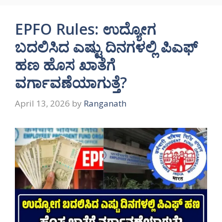
EPFO Rules: ಉದ್ಯೋಗ
ಬದಲಿಸಿದ ಎಷ್ಟು ದಿನಗಳಲ್ಲಿ ಪಿಎಫ್‌
ಹಣ ಹೊಸ ಖಾತೆಗೆ
ವರ್ಗಾವಣೆಯಾಗುತ್ತೆ?
April 13, 2026
by
Ranganath