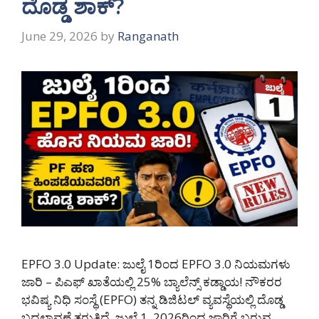
ದೊಡ್ಡ ಶಾಕ್?
June 29, 2026
by
Ranganath
EPFO 3.0 Update: ಜುಲೈ 1ರಿಂದ EPFO 3.0 ನಿಯಮಗಳು
ಜಾರಿ – ಪಿಎಫ್ ಖಾತೆಯಲ್ಲಿ 25% ಬ್ಯಾಲೆನ್ಸ್ ಕಡ್ಡಾಯ! ನೌಕರರ
ಭವಿಷ್ಯ ನಿಧಿ ಸಂಸ್ಥೆ (EPFO) ತನ್ನ ಡಿಜಿಟಲ್ ವ್ಯವಸ್ಥೆಯಲ್ಲಿ ದೊಡ್ಡ
ಬದಲಾವಣೆ ತರುತ್ತಿದೆ. ಜುಲೈ 1, 2026ರಿಂದ ಜಾರಿಗೆ ಬರುವ