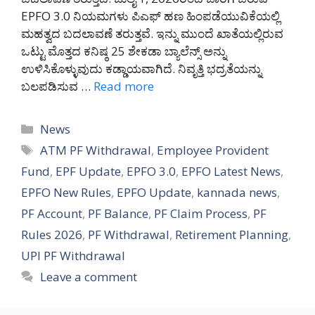
EPFO 3.0 ನಿಯಮಗಳು ಪಿಎಫ್ ಹಣ ಹಿಂಪಡೆಯುವಿಕೆಯಲ್ಲಿ
ಮಹತ್ವದ ಬದಲಾವಣೆ ತರುತ್ತವೆ. ಇನ್ನು ಮುಂದೆ ಖಾತೆಯಲ್ಲಿರುವ
ಒಟ್ಟು ಮೊತ್ತದ ಕನಿಷ್ಠ 25 ಶೇಕಡಾ ಬ್ಯಾಲೆನ್ಸ್ ಅನ್ನು
ಉಳಿಸಿಕೊಳ್ಳುವುದು ಕಡ್ಡಾಯವಾಗಿದೆ. ನಿವೃತ್ತಿ ಭದ್ರತೆಯನ್ನು
ಬಲಪಡಿಸುವ …
Read more
Categories
News
Tags
ATM PF Withdrawal
,
Employee Provident
Fund
,
EPF Update
,
EPFO 3.0
,
EPFO Latest News
,
EPFO New Rules
,
EPFO Update
,
kannada news
,
PF Account
,
PF Balance
,
PF Claim Process
,
PF
Rules 2026
,
PF Withdrawal
,
Retirement Planning
,
UPI PF Withdrawal
Leave a comment