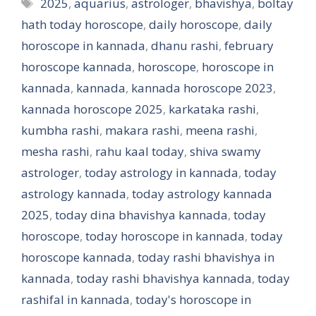
Tags
2025
,
aquarius
,
astrologer
,
bhavishya
,
boltay
hath today horoscope
,
daily horoscope
,
daily
horoscope in kannada
,
dhanu rashi
,
february
horoscope kannada
,
horoscope
,
horoscope in
kannada
,
kannada
,
kannada horoscope 2023
,
kannada horoscope 2025
,
karkataka rashi
,
kumbha rashi
,
makara rashi
,
meena rashi
,
mesha rashi
,
rahu kaal today
,
shiva swamy
astrologer
,
today astrology in kannada
,
today
astrology kannada
,
today astrology kannada
2025
,
today dina bhavishya kannada
,
today
horoscope
,
today horoscope in kannada
,
today
horoscope kannada
,
today rashi bhavishya in
kannada
,
today rashi bhavishya kannada
,
today
rashifal in kannada
,
today's horoscope in