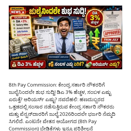
8th Pay Commission: ಕೇಂದ್ರ ಸರ್ಕಾರಿ ನೌಕರರಿಗೆ
ಜುಲೈನಿಂದಲೇ ಶುಭ ಸುದ್ದಿ! ಡಿಎ 3% ಹೆಚ್ಚಳ, ಸಂಬಳ ಎಷ್ಟು
ಏರುತ್ತೆ? ಅರಿಯರ್ಸ್ ಎಷ್ಟು? ನವದೆಹಲಿ: ಹಣದುಬ್ಬರದ
ಒತ್ತಡದಲ್ಲಿ ಸಂಸಾರ ನಡೆಸುತ್ತಿರುವ ಕೇಂದ್ರ ಸರ್ಕಾರಿ ನೌಕರರು
ಮತ್ತು ಪೆನ್ಷನ್‌ದಾರರಿಗೆ ಜುಲೈ 2026ರಿಂದಲೇ ಭರ್ಜರಿ ನೆಮ್ಮದಿ
ಸಿಗಲಿದೆ. ಎಂಟನೇ ವೇತನ ಆಯೋಗದ (8th Pay
Commission) ಬೇಡಿಕೆಗಳು ಇನ್ನೂ ಪರಿಶೀಲನೆ