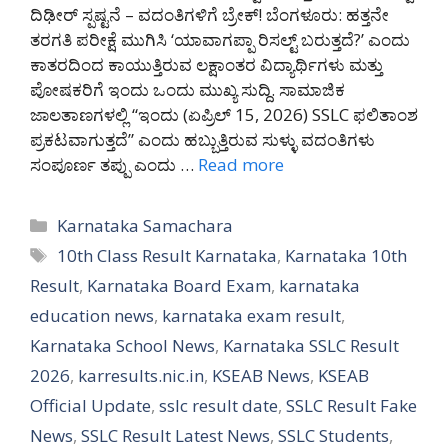
ದಿಢೀರ್ ಸ್ಪಷ್ಟನೆ – ವದಂತಿಗಳಿಗೆ ಬ್ರೇಕ್! ಬೆಂಗಳೂರು: ಹತ್ತನೇ
ತರಗತಿ ಪರೀಕ್ಷೆ ಮುಗಿಸಿ ‘ಯಾವಾಗಪ್ಪಾ ರಿಸಲ್ಟ್ ಬರುತ್ತದೆ?’ ಎಂದು
ಕಾತರದಿಂದ ಕಾಯುತ್ತಿರುವ ಲಕ್ಷಾಂತರ ವಿದ್ಯಾರ್ಥಿಗಳು ಮತ್ತು
ಪೋಷಕರಿಗೆ ಇಂದು ಒಂದು ಮುಖ್ಯ ಸುದ್ದಿ. ಸಾಮಾಜಿಕ
ಜಾಲತಾಣಗಳಲ್ಲಿ “ಇಂದು (ಏಪ್ರಿಲ್ 15, 2026) SSLC ಫಲಿತಾಂಶ
ಪ್ರಕಟವಾಗುತ್ತದೆ” ಎಂದು ಹಬ್ಬುತ್ತಿರುವ ಸುಳ್ಳು ವದಂತಿಗಳು
ಸಂಪೂರ್ಣ ತಪ್ಪು ಎಂದು …
Read more
Categories
Karnataka Samachara
Tags
10th Class Result Karnataka
,
Karnataka 10th
Result
,
Karnataka Board Exam
,
karnataka
education news
,
karnataka exam result
,
Karnataka School News
,
Karnataka SSLC Result
2026
,
karresults.nic.in
,
KSEAB News
,
KSEAB
Official Update
,
sslc result date
,
SSLC Result Fake
News
,
SSLC Result Latest News
,
SSLC Students
,