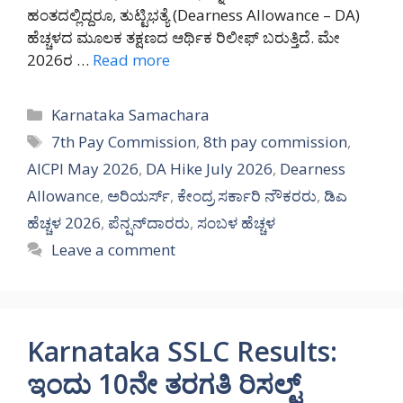
ಹಂತದಲ್ಲಿದ್ದರೂ, ತುಟ್ಟಿಭತ್ಯೆ (Dearness Allowance – DA)
ಹೆಚ್ಚಳದ ಮೂಲಕ ತಕ್ಷಣದ ಆರ್ಥಿಕ ರಿಲೀಫ್ ಬರುತ್ತಿದೆ. ಮೇ
2026ರ …
Read more
Categories
Karnataka Samachara
Tags
7th Pay Commission
,
8th pay commission
,
AICPI May 2026
,
DA Hike July 2026
,
Dearness
Allowance
,
ಅರಿಯರ್ಸ್
,
ಕೇಂದ್ರ ಸರ್ಕಾರಿ ನೌಕರರು
,
ಡಿಎ
ಹೆಚ್ಚಳ 2026
,
ಪೆನ್ಷನ್‌ದಾರರು
,
ಸಂಬಳ ಹೆಚ್ಚಳ
Leave a comment
Karnataka SSLC Results:
ಇಂದು 10ನೇ ತರಗತಿ ರಿಸಲ್ಟ್