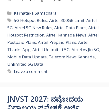
Categories
Karnataka Samachara
Tags
5G Hotspot Rules
,
Airtel 300GB Limit
,
Airtel
5G
,
Airtel 5G New Rules
,
Airtel Data Plans
,
Airtel
Hotspot Restriction
,
Airtel Kannada News
,
Airtel
Postpaid Plans
,
Airtel Prepaid Plans
,
Airtel
Thanks App
,
Airtel Unlimited 5G
,
Airtel vs Jio 5G
,
Mobile Data Update
,
Telecom News Kannada
,
Unlimited 5G Data
Leave a comment
JNVST 2027: ನವೋದಯ
ವಿದ್ಯಾಲಯ ಪ್ರವೇಶಕ್ಕೆ ಅರ್ಜಿ