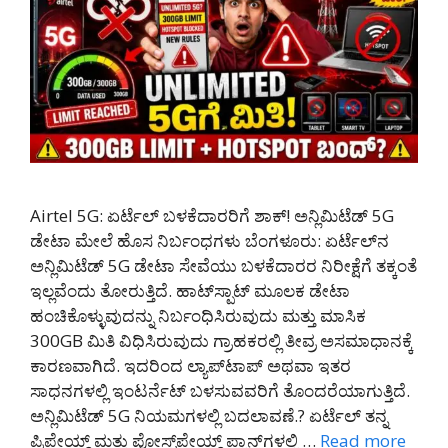
Airtel 5G: ಏರ್ಟೆಲ್ ಬಳಕೆದಾರರಿಗೆ ಶಾಕ್! ಅನ್ಲಿಮಿಟೆಡ್ 5G
ಡೇಟಾ ಮೇಲೆ ಹೊಸ ನಿರ್ಬಂಧಗಳು ಬೆಂಗಳೂರು: ಏರ್ಟೆಲ್‌ನ
ಅನ್ಲಿಮಿಟೆಡ್ 5G ಡೇಟಾ ಸೇವೆಯು ಬಳಕೆದಾರರ ನಿರೀಕ್ಷೆಗೆ ತಕ್ಕಂತೆ
ಇಲ್ಲವೆಂದು ತೋರುತ್ತಿದೆ. ಹಾಟ್‌ಸ್ಪಾಟ್ ಮೂಲಕ ಡೇಟಾ
ಹಂಚಿಕೊಳ್ಳುವುದನ್ನು ನಿರ್ಬಂಧಿಸಿರುವುದು ಮತ್ತು ಮಾಸಿಕ
300GB ಮಿತಿ ವಿಧಿಸಿರುವುದು ಗ್ರಾಹಕರಲ್ಲಿ ತೀವ್ರ ಅಸಮಾಧಾನಕ್ಕೆ
ಕಾರಣವಾಗಿದೆ. ಇದರಿಂದ ಲ್ಯಾಪ್‌ಟಾಪ್ ಅಥವಾ ಇತರ
ಸಾಧನಗಳಲ್ಲಿ ಇಂಟರ್ನೆಟ್ ಬಳಸುವವರಿಗೆ ತೊಂದರೆಯಾಗುತ್ತಿದೆ.
ಅನ್ಲಿಮಿಟೆಡ್ 5G ನಿಯಮಗಳಲ್ಲಿ ಬದಲಾವಣೆ.? ಏರ್ಟೆಲ್ ತನ್ನ
ಪ್ರಿಪೇಯ್ಡ್ ಮತ್ತು ಪೋಸ್ಟ್‌ಪೇಯ್ಡ್ ಪ್ಲಾನ್‌ಗಳಲ್ಲಿ …
Read more