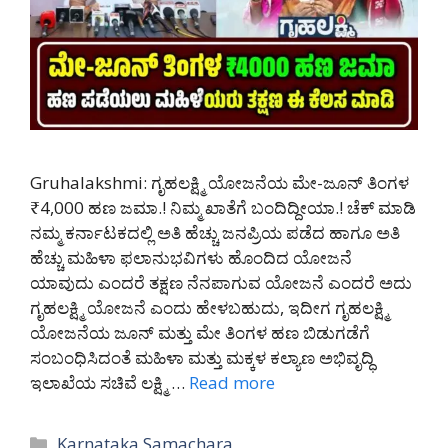
Gruhalakshmi: ಗೃಹಲಕ್ಷ್ಮಿ ಯೋಜನೆಯ ಮೇ-ಜೂನ್ ತಿಂಗಳ
₹4,000 ಹಣ ಜಮಾ.! ನಿಮ್ಮ ಖಾತೆಗೆ ಬಂದಿದ್ದೀಯಾ.! ಚೆಕ್ ಮಾಡಿ
ನಮ್ಮ ಕರ್ನಾಟಕದಲ್ಲಿ ಅತಿ ಹೆಚ್ಚು ಜನಪ್ರಿಯ ಪಡೆದ ಹಾಗೂ ಅತಿ
ಹೆಚ್ಚು ಮಹಿಳಾ ಫಲಾನುಭವಿಗಳು ಹೊಂದಿದ ಯೋಜನೆ
ಯಾವುದು ಎಂದರೆ ತಕ್ಷಣ ನೆನಪಾಗುವ ಯೋಜನೆ ಎಂದರೆ ಅದು
ಗೃಹಲಕ್ಷ್ಮಿ ಯೋಜನೆ ಎಂದು ಹೇಳಬಹುದು, ಇದೀಗ ಗೃಹಲಕ್ಷ್ಮಿ
ಯೋಜನೆಯ ಜೂನ್ ಮತ್ತು ಮೇ ತಿಂಗಳ ಹಣ ಬಿಡುಗಡೆಗೆ
ಸಂಬಂಧಿಸಿದಂತೆ ಮಹಿಳಾ ಮತ್ತು ಮಕ್ಕಳ ಕಲ್ಯಾಣ ಅಭಿವೃದ್ಧಿ
ಇಲಾಖೆಯ ಸಚಿವೆ ಲಕ್ಷ್ಮಿ …
Read more
Categories
Karnataka Samachara