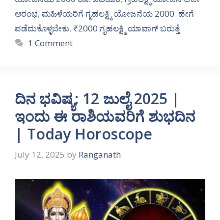
ಆರಂಭ
,
ಮಹಿಳೆಯರಿಗೆ ಗೃಹಲಕ್ಷ್ಮಿ ಯೋಜನೆಯ 2000 ಹೇಗೆ
ಪಡೆದುಕೊಳ್ಳಬೇಕು
,
₹2000 ಗೃಹಲಕ್ಷ್ಮಿ ಯಾವಾಗ್ ಬರುತ್ತೆ
1 Comment
ದಿನ ಭವಿಷ್ಯ: 12 ಜುಲೈ 2025 |
ಇಂದು ಈ ರಾಶಿಯವರಿಗೆ ಶುಭದಿನ
| Today Horoscope
July 12, 2025
by
Ranganath