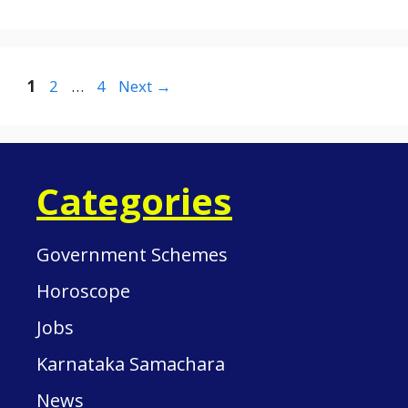
Page
Page
Page
1
2
…
4
Next
→
Categories
Government Schemes
Horoscope
Jobs
Karnataka Samachara
News