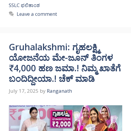
SSLC ಫಲಿತಾಂಶ
Leave a comment
Gruhalakshmi: ಗೃಹಲಕ್ಷ್ಮಿ
ಯೋಜನೆಯ ಮೇ-ಜೂನ್ ತಿಂಗಳ
₹4,000 ಹಣ ಜಮಾ.! ನಿಮ್ಮ ಖಾತೆಗೆ
ಬಂದಿದ್ದೀಯಾ.! ಚೆಕ್ ಮಾಡಿ
July 17, 2025
by
Ranganath