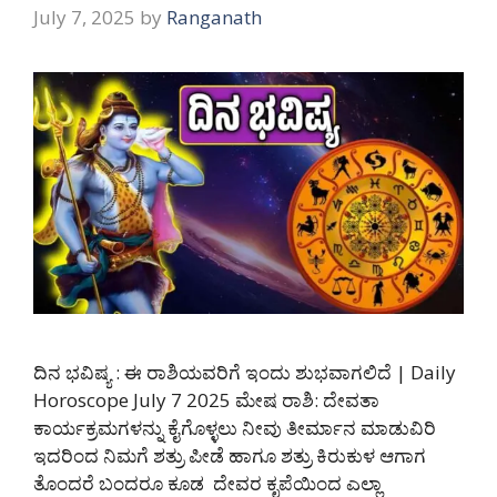
July 7, 2025
by
Ranganath
ದಿನ ಭವಿಷ್ಯ : ಈ ರಾಶಿಯವರಿಗೆ ಇಂದು ಶುಭವಾಗಲಿದೆ | Daily
Horoscope July 7 2025 ಮೇಷ ರಾಶಿ: ದೇವತಾ
ಕಾರ್ಯಕ್ರಮಗಳನ್ನು ಕೈಗೊಳ್ಳಲು ನೀವು ತೀರ್ಮಾನ ಮಾಡುವಿರಿ
ಇದರಿಂದ ನಿಮಗೆ ಶತ್ರು ಪೀಡೆ ಹಾಗೂ ಶತ್ರು ಕಿರುಕುಳ ಆಗಾಗ
ತೊಂದರೆ ಬಂದರೂ ಕೂಡ ದೇವರ ಕೃಪೆಯಿಂದ ಎಲ್ಲಾ