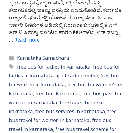
ಪ್ರಯಾಣ ವ್ಯವಸ್ಥೆ ಕಲ್ಪಿಸಲಾಗಿದೆ, ಶಕ್ತಿ ಯೋಜನೆ ನಮ್ಮ
ಕರ್ನಾಟಕದಲ್ಲಿ ಸಾಕಷ್ಟು ಜನಪ್ರಿಯ ಪಡೆದುಕೊಂಡಿದೆ, ಕರ್ನಾಟಕ
ರಾಜ್ಯದಲ್ಲಿ ಇದೀಗ ಶಕ್ತಿ ಯೋಜನೆಯ ರಾಜ್ಯ ಸರ್ಕಾರದ ಎಲ್ಲಾ
ಸರ್ಕಾರಿ ನಿಗಮಗಳ ಅಡಿಯಲ್ಲಿ ಬರುವಂತ ಬಸ್ಸುಗಳಲ್ಲಿ ಕೆ ಎಸ್
ಆರ್ ಟಿ ಸಿ ಮತ್ತು ಬಿಎಂಟಿಸಿ ಹಾಗೂ ಕೆಕೆಆರ್‌ಟಿಸಿ, ಏನ್ ಡಬ್ಲ್ಯೂ
…
Read more
Categories
Karnataka Samachara
Tags
free bus for ladies in karnataka
,
free bus for
ladies in karnataka application online
,
free bus
for women in karnataka
,
free bus for women's in
karnataka
,
free bus karnataka
,
free bus pass for
woman in karnataka
,
free bus scheme in
karnataka
,
free bus services in karnataka
,
free
bus travel for women in karnataka
,
free bus
travel in karnataka
,
free bus travel scheme for