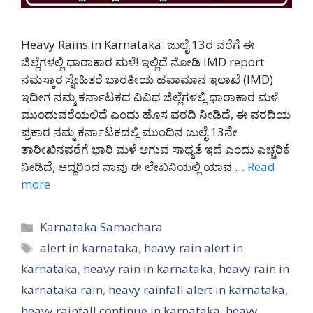
Heavy Rains in Karnataka: ಜುಲೈ 13ರ ವರೆಗೆ ಈ
ಜಿಲ್ಲೆಗಳಲ್ಲಿ ಧಾರಾಕಾರ ಮಳೆ! ಇಲ್ಲಿದೆ ನೋಡಿ IMD report
ನಮಸ್ಕಾರ ಸ್ನೇಹಿತರೆ ಭಾರತೀಯ ಹವಾಮಾನ ಇಲಾಖೆ (IMD)
ಇದೀಗ ನಮ್ಮ ಕರ್ನಾಟಕದ ವಿವಿಧ ಜಿಲ್ಲೆಗಳಲ್ಲಿ ಧಾರಾಕಾರ ಮಳೆ
ಮುಂದುವರೆಯಲಿದೆ ಎಂದು ಹೊಸ ವರದಿ ನೀಡಿದೆ, ಈ ವರದಿಯ
ಪ್ರಕಾರ ನಮ್ಮ ಕರ್ನಾಟಕದಲ್ಲಿ ಮುಂದಿನ ಜುಲೈ 13ನೇ
ತಾರೀಖಿನವರೆಗೆ ಭಾರಿ ಮಳೆ ಆಗುವ ಸಾಧ್ಯತೆ ಇದೆ ಎಂದು ಎಚ್ಚರಿಕೆ
ನೀಡಿದೆ, ಆದ್ದರಿಂದ ನಾವು ಈ ಲೇಖನಿಯಲ್ಲಿ ಯಾವ …
Read
more
Categories
Karnataka Samachara
Tags
alert in karnataka
,
heavy rain alert in
karnataka
,
heavy rain in karnataka
,
heavy rain in
karnataka rain
,
heavy rainfall alert in karnataka
,
heavy rainfall continue in karnataka
,
heavy