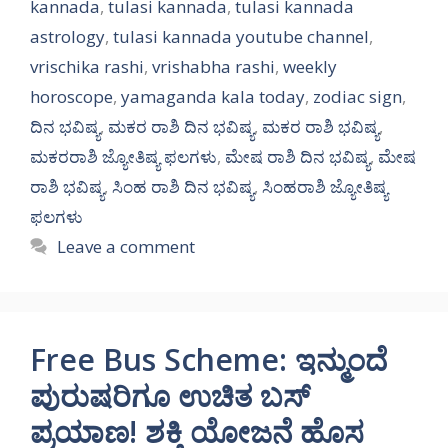
kannada
,
tulasi kannada
,
tulasi kannada
astrology
,
tulasi kannada youtube channel
,
vrischika rashi
,
vrishabha rashi
,
weekly
horoscope
,
yamaganda kala today
,
zodiac sign
,
ದಿನ ಭವಿಷ್ಯ
,
ಮಕರ ರಾಶಿ ದಿನ ಭವಿಷ್ಯ
,
ಮಕರ ರಾಶಿ ಭವಿಷ್ಯ
,
ಮಕರರಾಶಿ ಜ್ಯೋತಿಷ್ಯ ಫಲಗಳು
,
ಮೇಷ ರಾಶಿ ದಿನ ಭವಿಷ್ಯ
,
ಮೇಷ
ರಾಶಿ ಭವಿಷ್ಯ
,
ಸಿಂಹ ರಾಶಿ ದಿನ ಭವಿಷ್ಯ
,
ಸಿಂಹರಾಶಿ ಜ್ಯೋತಿಷ್ಯ
ಫಲಗಳು
Leave a comment
Free Bus Scheme: ಇನ್ಮುಂದೆ
ಪುರುಷರಿಗೂ ಉಚಿತ ಬಸ್
ಪ್ರಯಾಣ! ಶಕ್ತಿ ಯೋಜನೆ ಹೊಸ