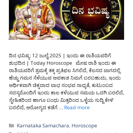
ದಿನ ಭವಿಷ್ಯ: 12 ಜುಲೈ 2025 | ಇಂದು ಈ ರಾಶಿಯವರಿಗೆ
ಶುಭದಿನ | Today Horoscope ಮೇಷ ರಾಶಿ ಇಂದು ಈ
ರಾಶಿಯವರಿಗೆ ಶ್ರಮಕ್ಕೆ ತಕ್ಕ ಪ್ರತಿಫಲ ಸಿಗಲಿದೆ, ಕೆಲಸದ ಜಾಗದಲ್ಲಿ
ಹೆಚ್ಚು ಗಮನ ಸೆಳೆಯುವ ಅವಕಾಶ ನಿಮಗೆ ಬರಬಹುದು, ಇಂದು
ಆರ್ಥಿಕವಾಗಿ ಚಿಕ್ಕದಾದ ಲಾಭ ಸಂಭವ ಸಾಧ್ಯತೆ, ಕುಟುಂಬದ
ಸದಸ್ಯರೊಂದಿಗೆ ಇಂದು ಕಾಲ ಕಳೆಯುವ ಸಮಯ ಒದಗಿ ಬರಲಿದೆ,
ಸ್ನೇಹಿತರಿಂದ ಹಾಗೂ ಬಂಧು ಮಿತ್ರರಿಂದ ಒಳ್ಳೆಯ ಸುದ್ದಿ ಕೇಳಿ
ಬರಲಿದೆ, ಆರೋಗ್ಯದ ಕಡೆಗೆ …
Read more
Categories
Karnataka Samachara
,
Horoscope