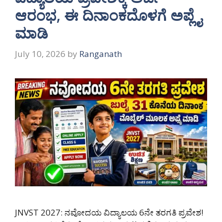
ಆರಂಭ, ಈ ದಿನಾಂಕದೊಳಗೆ ಅಪ್ಲೈ
ಮಾಡಿ
July 10, 2026
by
Ranganath
JNVST 2027: ನವೋದಯ ವಿದ್ಯಾಲಯ 6ನೇ ತರಗತಿ ಪ್ರವೇಶ!