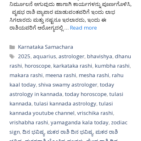
ನಿರ್ಮೂಲನೆ ಆಗುವುದು ಹಾಗಾಗಿ ಕಾರ್ಯಗಳನ್ನು ಪೂರ್ಣಗೊಳಿಸಿ,
ವೃಷಭ ರಾಶಿ ವ್ಯಾಪಾರ ಮಾಡುವಂತವರಿಗೆ ಇಂದು ಲಾಭ
ಸಿಗಲಾರದು ಮತ್ತು ನಷ್ಟನೂ ಇರಲಾರದು, ಇಂದು ಈ
ರಾಶಿಯವರಿಗೆ ಆರೋಗ್ಯದಲ್ಲಿ …
Read more
Categories
Karnataka Samachara
Tags
2025
,
aquarius
,
astrologer
,
bhavishya
,
dhanu
rashi
,
horoscope
,
karkataka rashi
,
kumbha rashi
,
makara rashi
,
meena rashi
,
mesha rashi
,
rahu
kaal today
,
shiva swamy astrologer
,
today
astrology in kannada
,
today horoscope
,
tulasi
kannada
,
tulasi kannada astrology
,
tulasi
kannada youtube channel
,
vrischika rashi
,
vrishabha rashi
,
yamaganda kala today
,
zodiac
sign
,
ದಿನ ಭವಿಷ್ಯ
,
ಮಕರ ರಾಶಿ ದಿನ ಭವಿಷ್ಯ
,
ಮಕರ ರಾಶಿ