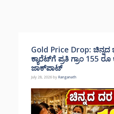
Gold Price Drop: ಚಿನ್ನದ ಬ
ಕ್ಯಾರೆಟ್‌ಗೆ ಪ್ರತಿ ಗ್ರಾಂ 155 
ಜಾಕ್‌ಪಾಟ್
July 28, 2026
by
Ranganath