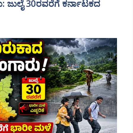
ು: ಜುಲೈ 30ರವರೆಗೆ ಕರ್ನಾಟಕದ