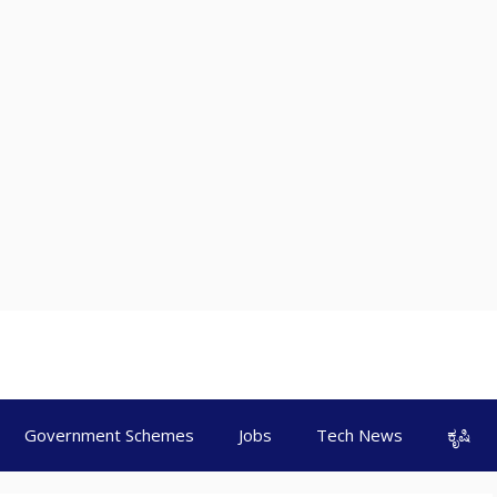
Government Schemes
Jobs
Tech News
ಕೃಷಿ