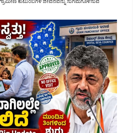
 ಗ್ರಾಮೀಣ ಕುಟುಂಬಗಳ ಜೀವನವನ್ನು ಸುಗಮಗೊಳಿಸುವ