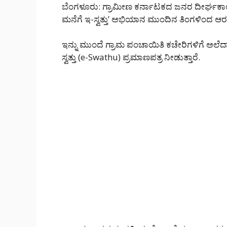
ಬೆಂಗಳೂರು: ಗ್ರಾಮೀಣ ಕರ್ನಾಟಕದ ಜನರ ದೀರ್ಘಕಾಲದ
ಮನೆಗೆ ಇ-ಸ್ವತ್ತು’ ಅಭಿಯಾನ ಮುಂದಿನ ತಿಂಗಳಿಂದ ಆ
ಇನ್ನು ಮುಂದೆ ಗ್ರಾಮ ಪಂಚಾಯಿತಿ ಕಚೇರಿಗಳಿಗೆ ಅಲೆದಾ
ಸ್ವತ್ತು (e-Swathu) ಪ್ರಮಾಣಪತ್ರ ನೀಡುತ್ತಾರೆ.