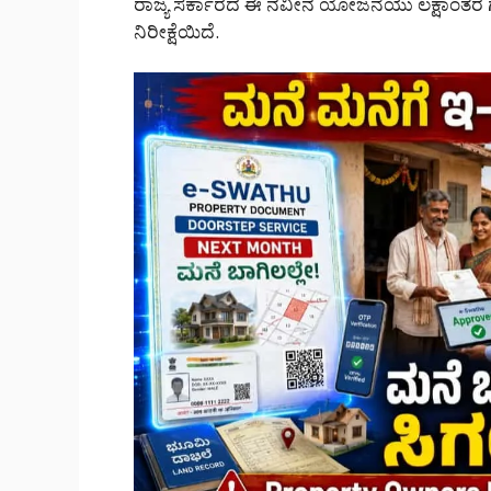
ರಾಜ್ಯ ಸರ್ಕಾರದ ಈ ನವೀನ ಯೋಜನೆಯು ಲಕ್ಷಾಂತರ
ನಿರೀಕ್ಷೆಯಿದೆ.