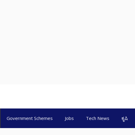
Government Schemes
Jobs
Tech News
ಕೃಷಿ