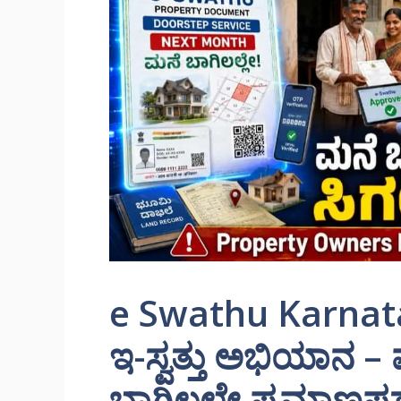
e Swathu Karnata
ಇ-ಸ್ವತ್ತು ಅಭಿಯಾನ 
ಬಾಗಿಲಲ್ಲೇ ಪ್ರಮಾಣಪತ್