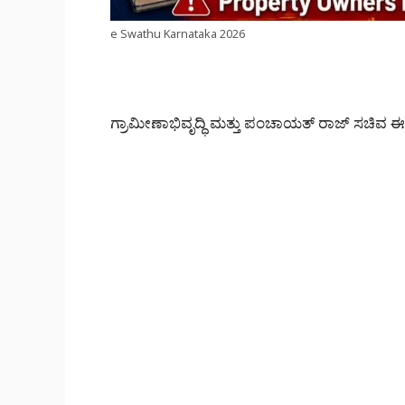
e Swathu Karnataka 2026
ಗ್ರಾಮೀಣಾಭಿವೃದ್ಧಿ ಮತ್ತು ಪಂಚಾಯತ್ ರಾಜ್ ಸಚಿವ ಈಶ್ವ