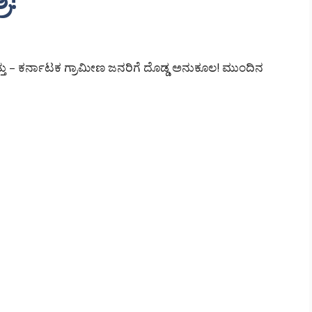
್ತು – ಕರ್ನಾಟಕ ಗ್ರಾಮೀಣ ಜನರಿಗೆ ದೊಡ್ಡ ಅನುಕೂಲ! ಮುಂದಿನ