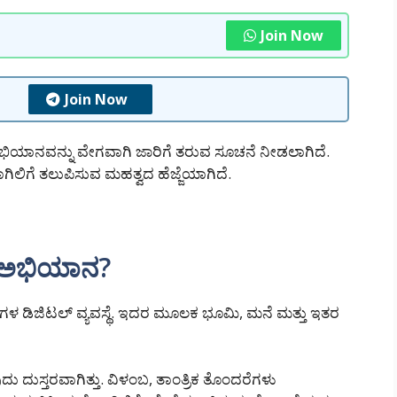
Join Now
Join Now
, ಅಭಿಯಾನವನ್ನು ವೇಗವಾಗಿ ಜಾರಿಗೆ ತರುವ ಸೂಚನೆ ನೀಡಲಾಗಿದೆ.
ಗಿಲಿಗೆ ತಲುಪಿಸುವ ಮಹತ್ವದ ಹೆಜ್ಜೆಯಾಗಿದೆ.
ಈ ಅಭಿಯಾನ?
ಲೆಗಳ ಡಿಜಿಟಲ್ ವ್ಯವಸ್ಥೆ. ಇದರ ಮೂಲಕ ಭೂಮಿ, ಮನೆ ಮತ್ತು ಇತರ
 ದುಸ್ತರವಾಗಿತ್ತು. ವಿಳಂಬ, ತಾಂತ್ರಿಕ ತೊಂದರೆಗಳು