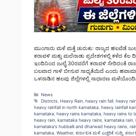
ಮುಂಗಾರು ಮಳೆ ಮತ್ತೆ ಚುರುಕು: ರಾಜ್ಯದ ಹಲವೆಡೆ ಜುಲೈ 3
ಕರಾವಳಿ ಮತ್ತು ಮಲೆನಾಡು ಪ್ರದೇಶಗಳಲ್ಲಿ ಕಳೆದ ಕೆಲ
ಇಂದಿನಿಂದ ಜುಲೈ 30ರವರೆಗೆ ಕರಾವಳಿ ಸೇರಿದಂತೆ ರಾಜ
ಬಲವಾದ ಗಾಳಿ ಬೀಸುವ ಸಾಧ್ಯತೆಯಿದೆ ಎಂದು ಹವಾಮಾನ 
ಒಳನಾಡಿನ ಹಲವು ಜಿಲ್ಲೆಗಳಲ್ಲಿ ಸಾಧಾರಣ ಮಳೆಯೊಂದ
Categories
News
Tags
Districts
,
Heavy Rain
,
heavy rain fall
,
heavy rai
heavy rainfall in north karnataka
,
heavy rainfall k
karnataka
,
heavy rains karnataka
,
heavy rains to 
heavy rain
,
karnataka heavy rains
,
karnataka rain
,
karnataka's hubballi and dharwad heavy rains
,
rai
karnataka
,
Weather
,
ಕರ್ನಾಟಕ ಮಳೆ ಎಚ್ಚರಿಕೆ ಸುದ್ದಿ
,
ಕರ್ನಾಟ