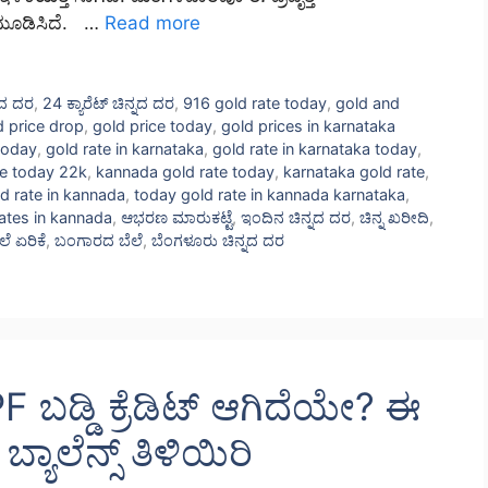
 ಮೂಡಿಸಿದೆ. …
Read more
್ನದ ದರ
,
24 ಕ್ಯಾರೆಟ್ ಚಿನ್ನದ ದರ
,
916 gold rate today
,
gold and
d price drop
,
gold price today
,
gold prices in karnataka
today
,
gold rate in karnataka
,
gold rate in karnataka today
,
te today 22k
,
kannada gold rate today
,
karnataka gold rate
,
d rate in kannada
,
today gold rate in kannada karnataka
,
ates in kannada
,
ಆಭರಣ ಮಾರುಕಟ್ಟೆ
,
ಇಂದಿನ ಚಿನ್ನದ ದರ
,
ಚಿನ್ನ ಖರೀದಿ
,
ಲೆ ಏರಿಕೆ
,
ಬಂಗಾರದ ಬೆಲೆ
,
ಬೆಂಗಳೂರು ಚಿನ್ನದ ದರ
ಬಡ್ಡಿ ಕ್ರೆಡಿಟ್ ಆಗಿದೆಯೇ? ಈ
ಬ್ಯಾಲೆನ್ಸ್ ತಿಳಿಯಿರಿ