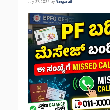
July 27, 2026
by
Ranganath