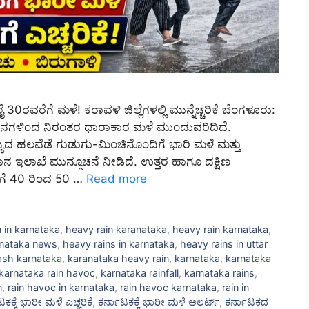
0ರವರೆಗೆ ಮಳೆ! ಕರಾವಳಿ ಜಿಲ್ಲೆಗಳಲ್ಲಿ ಮುನ್ನೆಚ್ಚರಿಕೆ ಬೆಂಗಳೂರು:
 ದಿನಗಳಿಂದ ನಿರಂತರ ಧಾರಾಕಾರ ಮಳೆ ಮುಂದುವರಿದಿದೆ.
್ಯದ ಹಲವೆಡೆ ಗುಡುಗು-ಮಿಂಚಿನೊಂದಿಗೆ ಭಾರಿ ಮಳೆ ಮತ್ತು
ಇಲಾಖೆ ಮುನ್ಸೂಚನೆ ನೀಡಿದೆ. ಉತ್ತರ ಹಾಗೂ ದಕ್ಷಿಣ
ಿಗೆ 40 ರಿಂದ 50 …
Read more
n in karnataka
,
heavy rain karanataka
,
heavy rain karnataka
,
arnataka news
,
heavy rains in karnataka
,
heavy rains in uttar
lash karnataka
,
karanataka heavy rain
,
karnataka
,
karnataka
karnataka rain havoc
,
karnataka rainfall
,
karnataka rains
,
n
,
rain havoc in karnataka
,
rain havoc karnataka
,
rain in
ಕಕ್ಕೆ ಭಾರೀ ಮಳೆ ಎಚ್ಚರಿಕೆ
,
ಕರ್ನಾಟಕಕ್ಕೆ ಭಾರೀ ಮಳೆ ಅಲರ್ಟ್‌
,
ಕರ್ನಾಟಕದ