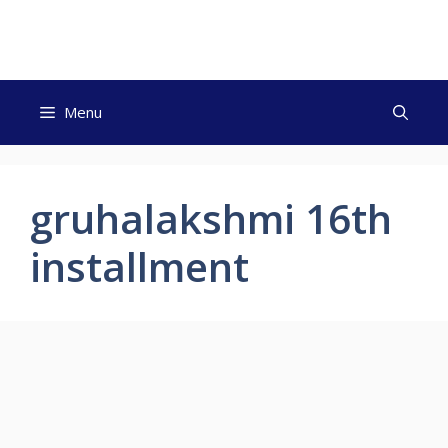
Skip
to
content
Menu
gruhalakshmi 16th
installment