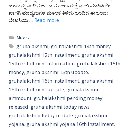
ಹಣವನ್ನು ಈ ದಿನ ಜಮಾ ಮಾಡಲಾಗುತ್ತೆ ಎಂಬ ಮಾಹಿತಿ ಕೆಲ
ಖಾಸಗಿ ಮಾಧ್ಯಮಗಳ ಮೂಲಕ ತಿಳಿದು ಬಂದಿದೆ ಈ ಒಂದು
ಲೇಖನಿಯ …
Read more
Categories
News
Tags
gruhalakshmi
,
gruhalakshmi 14th money
,
gruhalakshmi 15th installment
,
gruhalakshmi
15th installment information
,
gruhalakshmi 15th
money
,
gruhalakshmi 15th update
,
gruhalakshmi 16th installment
,
gruhalakshmi
16th installment update
,
gruhalakshmi
ammount
,
gruhalakshmi pending money
released
,
gruhalakshmi today news
,
gruhalakshmi today update
,
gruhalakshmi
yojana
,
gruhalakshmi yojana 16th installment
,