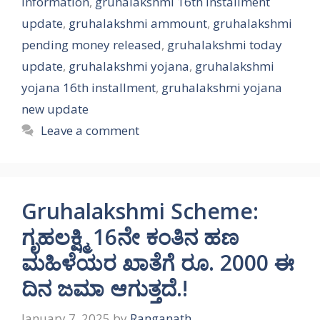
information
,
gruhalakshmi 16th installment
update
,
gruhalakshmi ammount
,
gruhalakshmi
pending money released
,
gruhalakshmi today
update
,
gruhalakshmi yojana
,
gruhalakshmi
yojana 16th installment
,
gruhalakshmi yojana
new update
Leave a comment
Gruhalakshmi Scheme:
ಗೃಹಲಕ್ಷ್ಮಿ 16ನೇ ಕಂತಿನ ಹಣ
ಮಹಿಳೆಯರ ಖಾತೆಗೆ ರೂ. 2000 ಈ
ದಿನ ಜಮಾ ಆಗುತ್ತದೆ.!
January 7, 2025
by
Ranganath