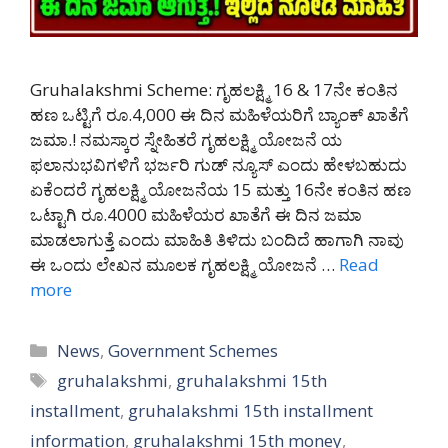
Gruhalakshmi Scheme: ಗೃಹಲಕ್ಷ್ಮಿ 16 & 17ನೇ ಕಂತಿನ
ಹಣ ಒಟ್ಟಿಗೆ ರೂ.4,000 ಈ ದಿನ ಮಹಿಳೆಯರಿಗೆ ಬ್ಯಾಂಕ್ ಖಾತೆಗೆ
ಜಮಾ.! ನಮಸ್ಕಾರ ಸ್ನೇಹಿತರೆ ಗೃಹಲಕ್ಷ್ಮಿ ಯೋಜನೆ ಯ
ಫಲಾನುಭವಿಗಳಿಗೆ ಭರ್ಜರಿ ಗುಡ್ ನ್ಯೂಸ್ ಎಂದು ಹೇಳಬಹುದು
ಏಕೆಂದರೆ ಗೃಹಲಕ್ಷ್ಮಿ ಯೋಜನೆಯ 15 ಮತ್ತು 16ನೇ ಕಂತಿನ ಹಣ
ಒಟ್ಟಾಗಿ ರೂ.4000 ಮಹಿಳೆಯರ ಖಾತೆಗೆ ಈ ದಿನ ಜಮಾ
ಮಾಡಲಾಗುತ್ತೆ ಎಂದು ಮಾಹಿತಿ ತಿಳಿದು ಬಂದಿದೆ ಹಾಗಾಗಿ ನಾವು
ಈ ಒಂದು ಲೇಖನ ಮೂಲಕ ಗೃಹಲಕ್ಷ್ಮಿ ಯೋಜನೆ …
Read
more
Categories
News
,
Government Schemes
Tags
gruhalakshmi
,
gruhalakshmi 15th
installment
,
gruhalakshmi 15th installment
information
,
gruhalakshmi 15th money
,