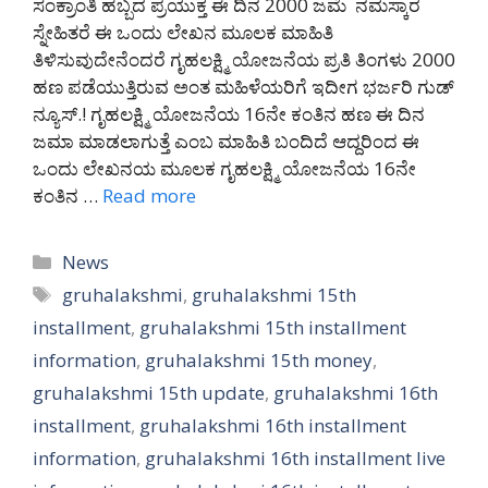
ಸಂಕ್ರಾಂತಿ ಹಬ್ಬದ ಪ್ರಯುಕ್ತ ಈ ದಿನ 2000 ಜಮೆ ನಮಸ್ಕಾರ
ಸ್ನೇಹಿತರೆ ಈ ಒಂದು ಲೇಖನ ಮೂಲಕ ಮಾಹಿತಿ
ತಿಳಿಸುವುದೇನೆಂದರೆ ಗೃಹಲಕ್ಷ್ಮಿ ಯೋಜನೆಯ ಪ್ರತಿ ತಿಂಗಳು 2000
ಹಣ ಪಡೆಯುತ್ತಿರುವ ಅಂತ ಮಹಿಳೆಯರಿಗೆ ಇದೀಗ ಭರ್ಜರಿ ಗುಡ್
ನ್ಯೂಸ್.! ಗೃಹಲಕ್ಷ್ಮಿ ಯೋಜನೆಯ 16ನೇ ಕಂತಿನ ಹಣ ಈ ದಿನ
ಜಮಾ ಮಾಡಲಾಗುತ್ತೆ ಎಂಬ ಮಾಹಿತಿ ಬಂದಿದೆ ಆದ್ದರಿಂದ ಈ
ಒಂದು ಲೇಖನಯ ಮೂಲಕ ಗೃಹಲಕ್ಷ್ಮಿ ಯೋಜನೆಯ 16ನೇ
ಕಂತಿನ …
Read more
Categories
News
Tags
gruhalakshmi
,
gruhalakshmi 15th
installment
,
gruhalakshmi 15th installment
information
,
gruhalakshmi 15th money
,
gruhalakshmi 15th update
,
gruhalakshmi 16th
installment
,
gruhalakshmi 16th installment
information
,
gruhalakshmi 16th installment live