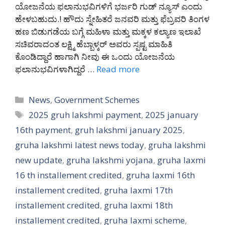
ಯೋಜನೆಯ ಫಲಾನುಭವಿಗಳಿಗೆ ಭರ್ಜರಿ ಗುಡ್ ನ್ಯೂಸ್ ಎಂದು
ಹೇಳಬಹುದು.! ಹೌದು ಸ್ನೇಹಿತರೆ ಜನವರಿ ಮತ್ತು ಫೆಬ್ರವರಿ ತಿಂಗಳ
ಹಣ ಬಿಡುಗಡೆಯ ಬಗ್ಗೆ ಮಹಿಳಾ ಮತ್ತು ಮಕ್ಕಳ ಕಲ್ಯಾಣ ಇಲಾಖೆ
ಸಚಿವರಾದಂತ ಲಕ್ಷ್ಮಿ ಹೆಬ್ಬಾಳ್ಕರ್ ಅವರು ಸ್ಪಷ್ಟ ಮಾಹಿತಿ
ಕೊಂಡಿದ್ದಾರೆ ಹಾಗಾಗಿ ನೀವು ಈ ಒಂದು ಯೋಜನೆಯ
ಫಲಾನುಭವಿಗಳಾಗಿದ್ದರೆ …
Read more
Categories
News
,
Government Schemes
Tags
2025 gruh lakshmi payment
,
2025 january
16th payment
,
gruh lakshmi january 2025
,
gruha lakshmi latest news today
,
gruha lakshmi
new update
,
gruha lakshmi yojana
,
gruha laxmi
16 th installement credited
,
gruha laxmi 16th
installement credited
,
gruha laxmi 17th
installement credited
,
gruha laxmi 18th
installement credited
,
gruha laxmi scheme
,