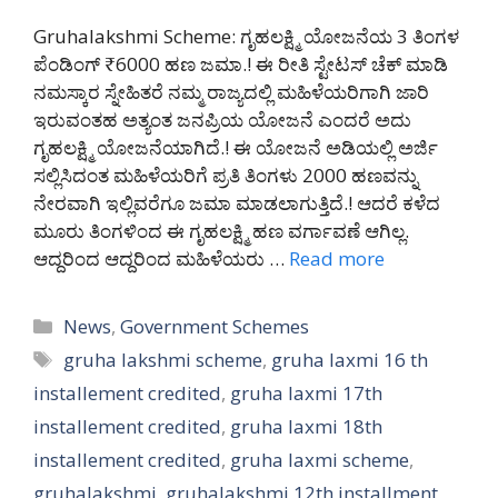
Gruhalakshmi Scheme: ಗೃಹಲಕ್ಷ್ಮಿ ಯೋಜನೆಯ 3 ತಿಂಗಳ
ಪೆಂಡಿಂಗ್ ₹6000 ಹಣ ಜಮಾ.! ಈ ರೀತಿ ಸ್ಟೇಟಸ್ ಚೆಕ್ ಮಾಡಿ
ನಮಸ್ಕಾರ ಸ್ನೇಹಿತರೆ ನಮ್ಮ ರಾಜ್ಯದಲ್ಲಿ ಮಹಿಳೆಯರಿಗಾಗಿ ಜಾರಿ
ಇರುವಂತಹ ಅತ್ಯಂತ ಜನಪ್ರಿಯ ಯೋಜನೆ ಎಂದರೆ ಅದು
ಗೃಹಲಕ್ಷ್ಮಿ ಯೋಜನೆಯಾಗಿದೆ.! ಈ ಯೋಜನೆ ಅಡಿಯಲ್ಲಿ ಅರ್ಜಿ
ಸಲ್ಲಿಸಿದಂತ ಮಹಿಳೆಯರಿಗೆ ಪ್ರತಿ ತಿಂಗಳು 2000 ಹಣವನ್ನು
ನೇರವಾಗಿ ಇಲ್ಲಿವರೆಗೂ ಜಮಾ ಮಾಡಲಾಗುತ್ತಿದೆ.! ಆದರೆ ಕಳೆದ
ಮೂರು ತಿಂಗಳಿಂದ ಈ ಗೃಹಲಕ್ಷ್ಮಿ ಹಣ ವರ್ಗಾವಣೆ ಆಗಿಲ್ಲ.
ಆದ್ದರಿಂದ ಆದ್ದರಿಂದ ಮಹಿಳೆಯರು …
Read more
Categories
News
,
Government Schemes
Tags
gruha lakshmi scheme
,
gruha laxmi 16 th
installement credited
,
gruha laxmi 17th
installement credited
,
gruha laxmi 18th
installement credited
,
gruha laxmi scheme
,
gruhalakshmi
,
gruhalakshmi 12th installment
,