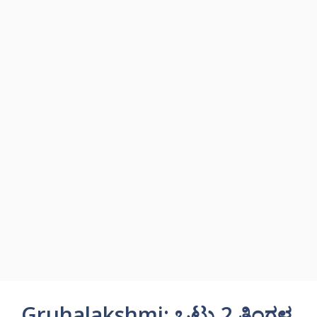
Gruhalakshmi: ಒಟ್ಟು 2 ತಿಂಗಳ