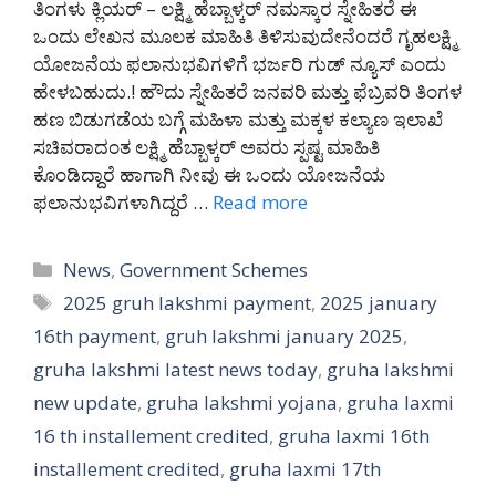
ತಿಂಗಳು ಕ್ಲಿಯರ್ – ಲಕ್ಷ್ಮಿ ಹೆಬ್ಬಾಳ್ಕರ್ ನಮಸ್ಕಾರ ಸ್ನೇಹಿತರೆ ಈ
ಒಂದು ಲೇಖನ ಮೂಲಕ ಮಾಹಿತಿ ತಿಳಿಸುವುದೇನೆಂದರೆ ಗೃಹಲಕ್ಷ್ಮಿ
ಯೋಜನೆಯ ಫಲಾನುಭವಿಗಳಿಗೆ ಭರ್ಜರಿ ಗುಡ್ ನ್ಯೂಸ್ ಎಂದು
ಹೇಳಬಹುದು.! ಹೌದು ಸ್ನೇಹಿತರೆ ಜನವರಿ ಮತ್ತು ಫೆಬ್ರವರಿ ತಿಂಗಳ
ಹಣ ಬಿಡುಗಡೆಯ ಬಗ್ಗೆ ಮಹಿಳಾ ಮತ್ತು ಮಕ್ಕಳ ಕಲ್ಯಾಣ ಇಲಾಖೆ
ಸಚಿವರಾದಂತ ಲಕ್ಷ್ಮಿ ಹೆಬ್ಬಾಳ್ಕರ್ ಅವರು ಸ್ಪಷ್ಟ ಮಾಹಿತಿ
ಕೊಂಡಿದ್ದಾರೆ ಹಾಗಾಗಿ ನೀವು ಈ ಒಂದು ಯೋಜನೆಯ
ಫಲಾನುಭವಿಗಳಾಗಿದ್ದರೆ …
Read more
Categories
News
,
Government Schemes
Tags
2025 gruh lakshmi payment
,
2025 january
16th payment
,
gruh lakshmi january 2025
,
gruha lakshmi latest news today
,
gruha lakshmi
new update
,
gruha lakshmi yojana
,
gruha laxmi
16 th installement credited
,
gruha laxmi 16th
installement credited
,
gruha laxmi 17th