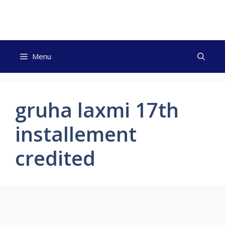
Skip
to
content
Menu
gruha laxmi 17th
installement
credited