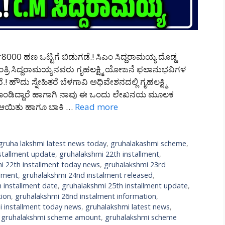
8000 ಹಣ ಒಟ್ಟಿಗೆ ಬಿಡುಗಡೆ.! ಸಿಎಂ ಸಿದ್ದರಾಮಯ್ಯ ದೊಡ್ಡ
ತ್ರಿ ಸಿದ್ದರಾಮಯ್ಯನವರು ಗೃಹಲಕ್ಷ್ಮಿ ಯೋಜನೆ ಫಲಾನುಭವಿಗಳ
! ಹೌದು ಸ್ನೇಹಿತರೆ ಬೆಳಗಾವಿ ಅಧಿವೇಶನದಲ್ಲಿ ಗೃಹಲಕ್ಷ್ಮಿ
ಕೊಂಡಿದ್ದಾರೆ ಹಾಗಾಗಿ ನಾವು ಈ ಒಂದು ಲೇಖನಯ ಮೂಲಕ
ಚೆ ಆಯಿತು ಹಾಗೂ ಬಾಕಿ …
Read more
gruha lakshmi latest news today
,
gruhalakashmi scheme
,
stallment update
,
gruhalakshmi 22th installment
,
i 22th installment today news
,
gruhalakshmi 23rd
llment
,
gruhalakshmi 24nd instalment released
,
 installment date
,
gruhalakshmi 25th installment update
,
tion
,
gruhalakshmi 26nd instalment information
,
i installment today news
,
gruhalakshmi latest news
,
,
gruhalakshmi scheme amount
,
gruhalakshmi scheme