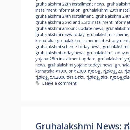
gruhalakshmi 22th installment news
,
gruhalakshm
installment information
,
gruhalakshmi 23th insta
gruhalakshmi 24th installment
,
gruhalakshmi 24th
gruhalakshmi 26nd and 25rd installment informa
gruhalakshmi amount update news
,
gruhalakshm
gruhalakshmi news today
,
gruhalakshmi scheme
karnataka
,
gruhalakshmi scheme latest payment
gruhalakshmi scheme today news
,
gruhalakshmi
gruhalakshmi today news
,
gruhalakshmi today n
yojana 25th installment update
,
gruhalakshmi yo
news
,
gruhalakshmi yojane todays news
,
gruhala
karnataka ₹1000 or ₹2000
,
ಗೃಹಲಕ್ಷ್ಮಿ
,
ಗೃಹಲಕ್ಷ್ಮಿ 23
,
ಗೃಹ
ಗೃಹಲಕ್ಷ್ಮಿ ರೂ.2000 ಹಣ ಜಮಾ
,
ಗೃಹಲಕ್ಷ್ಮಿ ಹಣ
,
ಗೃಹಲಕ್ಷ್ಮಿ
Leave a comment
Gruhalakshmi News: ಗೃಹಲ