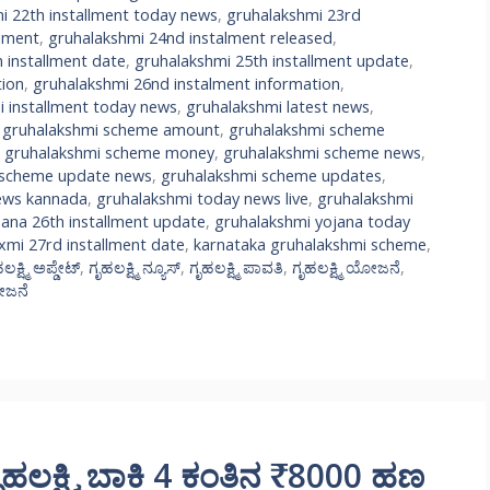
i 22th installment today news
,
gruhalakshmi 23rd
llment
,
gruhalakshmi 24nd instalment released
,
 installment date
,
gruhalakshmi 25th installment update
,
tion
,
gruhalakshmi 26nd instalment information
,
i installment today news
,
gruhalakshmi latest news
,
,
gruhalakshmi scheme amount
,
gruhalakshmi scheme
,
gruhalakshmi scheme money
,
gruhalakshmi scheme news
,
 scheme update news
,
gruhalakshmi scheme updates
,
ews kannada
,
gruhalakshmi today news live
,
gruhalakshmi
jana 26th installment update
,
gruhalakshmi yojana today
xmi 27rd installment date
,
karnataka gruhalakshmi scheme
,
ಲಕ್ಷ್ಮಿ ಅಪ್ಡೇಟ್
,
ಗೃಹಲಕ್ಷ್ಮಿ ನ್ಯೂಸ್
,
ಗೃಹಲಕ್ಷ್ಮಿ ಪಾವತಿ
,
ಗೃಹಲಕ್ಷ್ಮಿ ಯೋಜನೆ
,
ಯೋಜನೆ
ಕ್ಷ್ಮಿ ಬಾಕಿ 4 ಕಂತಿನ ₹8000 ಹಣ