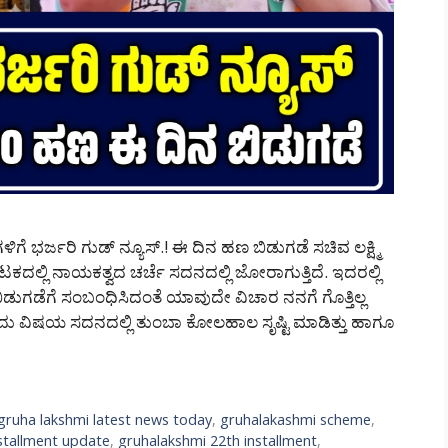
ೆ ಭರ್ಜರಿ ಗುಡ್ ನ್ಯೂಸ್.! ಈ ದಿನ ಹಣ ಬಿಡುಗಡೆ ಸಚಿವ ಲಕ್ಷ್ಮಿ
ನಾಟಕದಲ್ಲಿ ನಾಯಕತ್ವದ ಚರ್ಚೆ ಸದನದಲ್ಲಿ ಜೋರಾಗುತ್ತಿದೆ. ಇದರಲ್ಲಿ
 ಹಣ ಬಿಡುಗಡೆಗೆ ಸಂಬಂಧಿಸಿದಂತೆ ಯಾವುದೇ ವಿಚಾರ ನನಗೆ ಗೊತ್ತಿಲ್ಲ
ಂದು ವಿಷಯ ಸದನದಲ್ಲಿ ತುಂಬಾ ಕೋಲಹಾಲ ಸೃಷ್ಟಿ ಮಾಡಿತ್ತು ಹಾಗೂ
gruha lakshmi latest news today
,
gruhalakashmi scheme
,
stallment update
,
gruhalakshmi 22th installment
,