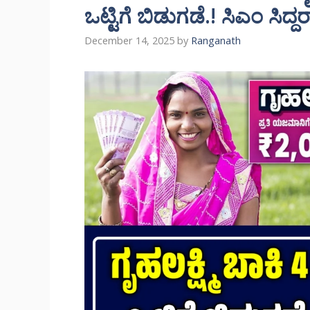
ಒಟ್ಟಿಗೆ ಬಿಡುಗಡೆ.! ಸಿಎಂ ಸಿದ
December 14, 2025
by
Ranganath