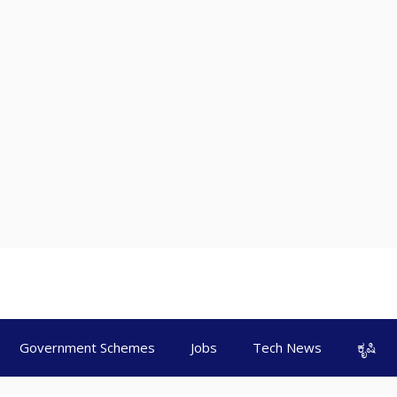
Government Schemes
Jobs
Tech News
ಕೃಷಿ