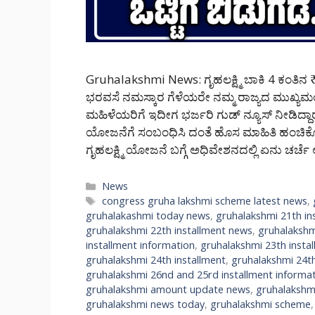
Gruhalakshmi News: ಗೃಹಲಕ್ಷ್ಮಿ ಬಾಕಿ 4 ಕಂತಿನ ₹
ಭರವಸೆ ನಮಸ್ಕಾರ ಗೆಳೆಯರೇ ನಮ್ಮ ರಾಜ್ಯದ ಮುಖ್ಯಮಂ
ಮಹಿಳೆಯರಿಗೆ ಇದೀಗ ಭರ್ಜರಿ ಗುಡ್ ನ್ಯೂಸ್ ನೀಡಿದ್ದಾರೆ.
ಯೋಜನೆಗೆ ಸಂಬಂಧಿಸಿ ದಂತೆ ಹೊಸ ಮಾಹಿತಿ ಹಂಚಿ
ಗೃಹಲಕ್ಷ್ಮಿ ಯೋಜನೆ ಬಗ್ಗೆ ಅಧಿವೇಶನದಲ್ಲಿ ಏನು ಚರ್
Categories
News
Tags
congress gruha lakshmi scheme latest news
,
gruhalakashmi today news
,
gruhalakshmi 21th in
gruhalakshmi 22th installment news
,
gruhalakshm
installment information
,
gruhalakshmi 23th insta
gruhalakshmi 24th installment
,
gruhalakshmi 24th
gruhalakshmi 26nd and 25rd installment informa
gruhalakshmi amount update news
,
gruhalakshm
gruhalakshmi news today
,
gruhalakshmi scheme