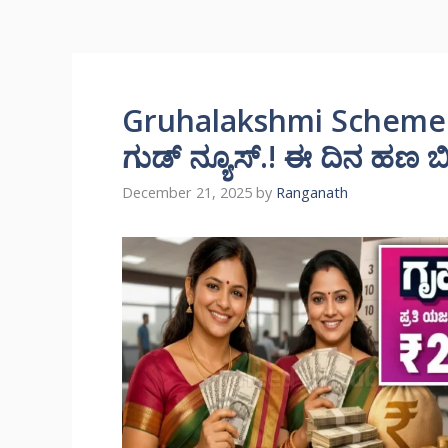
Gruhalakshmi Scheme: ಗೃ
ಗುಡ್ ನ್ಯೂಸ್.! ಈ ದಿನ ಹಣ ಬಿಡು
December 21, 2025
by
Ranganath