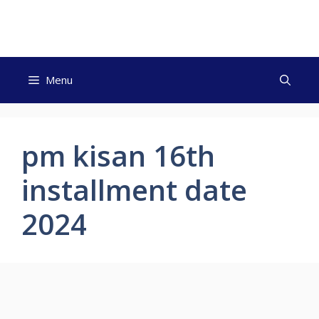
Skip
to
content
Menu
pm kisan 16th
installment date
2024