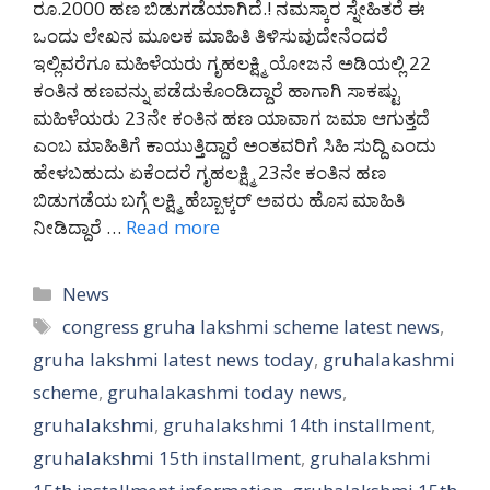
ರೂ.2000 ಹಣ ಬಿಡುಗಡೆಯಾಗಿದೆ.! ನಮಸ್ಕಾರ ಸ್ನೇಹಿತರೆ ಈ
ಒಂದು ಲೇಖನ ಮೂಲಕ ಮಾಹಿತಿ ತಿಳಿಸುವುದೇನೆಂದರೆ
ಇಲ್ಲಿವರೆಗೂ ಮಹಿಳೆಯರು ಗೃಹಲಕ್ಷ್ಮಿ ಯೋಜನೆ ಅಡಿಯಲ್ಲಿ 22
ಕಂತಿನ ಹಣವನ್ನು ಪಡೆದುಕೊಂಡಿದ್ದಾರೆ ಹಾಗಾಗಿ ಸಾಕಷ್ಟು
ಮಹಿಳೆಯರು 23ನೇ ಕಂತಿನ ಹಣ ಯಾವಾಗ ಜಮಾ ಆಗುತ್ತದೆ
ಎಂಬ ಮಾಹಿತಿಗೆ ಕಾಯುತ್ತಿದ್ದಾರೆ ಅಂತವರಿಗೆ ಸಿಹಿ ಸುದ್ದಿ ಎಂದು
ಹೇಳಬಹುದು ಏಕೆಂದರೆ ಗೃಹಲಕ್ಷ್ಮಿ 23ನೇ ಕಂತಿನ ಹಣ
ಬಿಡುಗಡೆಯ ಬಗ್ಗೆ ಲಕ್ಷ್ಮಿ ಹೆಬ್ಬಾಳ್ಕರ್ ಅವರು ಹೊಸ ಮಾಹಿತಿ
ನೀಡಿದ್ದಾರೆ …
Read more
Categories
News
Tags
congress gruha lakshmi scheme latest news
,
gruha lakshmi latest news today
,
gruhalakashmi
scheme
,
gruhalakashmi today news
,
gruhalakshmi
,
gruhalakshmi 14th installment
,
gruhalakshmi 15th installment
,
gruhalakshmi