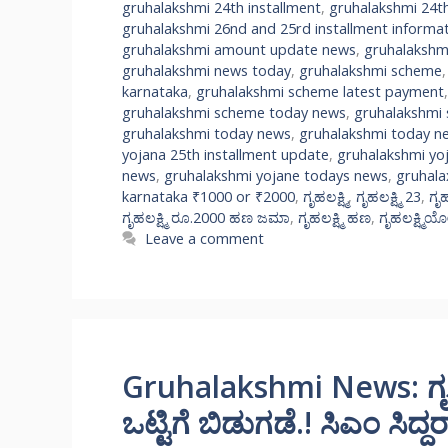
gruhalakshmi 24th installment
,
gruhalakshmi 24th
gruhalakshmi 26nd and 25rd installment informa
gruhalakshmi amount update news
,
gruhalakshm
gruhalakshmi news today
,
gruhalakshmi scheme
karnataka
,
gruhalakshmi scheme latest payment
gruhalakshmi scheme today news
,
gruhalakshmi
gruhalakshmi today news
,
gruhalakshmi today n
yojana 25th installment update
,
gruhalakshmi yo
news
,
gruhalakshmi yojane todays news
,
gruhala
karnataka ₹1000 or ₹2000
,
ಗೃಹಲಕ್ಷ್ಮಿ
,
ಗೃಹಲಕ್ಷ್ಮಿ 23
,
ಗೃಹ
ಗೃಹಲಕ್ಷ್ಮಿ ರೂ.2000 ಹಣ ಜಮಾ
,
ಗೃಹಲಕ್ಷ್ಮಿ ಹಣ
,
ಗೃಹಲಕ್ಷ್ಮಿ
Leave a comment
Gruhalakshmi News: ಗೃಹಲ
ಒಟ್ಟಿಗೆ ಬಿಡುಗಡೆ.! ಸಿಎಂ ಸಿದ