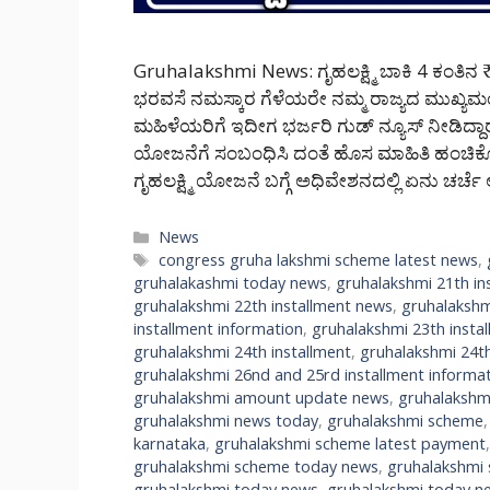
Gruhalakshmi News: ಗೃಹಲಕ್ಷ್ಮಿ ಬಾಕಿ 4 ಕಂತಿನ ₹
ಭರವಸೆ ನಮಸ್ಕಾರ ಗೆಳೆಯರೇ ನಮ್ಮ ರಾಜ್ಯದ ಮುಖ್ಯಮಂ
ಮಹಿಳೆಯರಿಗೆ ಇದೀಗ ಭರ್ಜರಿ ಗುಡ್ ನ್ಯೂಸ್ ನೀಡಿದ್ದಾರೆ.
ಯೋಜನೆಗೆ ಸಂಬಂಧಿಸಿ ದಂತೆ ಹೊಸ ಮಾಹಿತಿ ಹಂಚಿ
ಗೃಹಲಕ್ಷ್ಮಿ ಯೋಜನೆ ಬಗ್ಗೆ ಅಧಿವೇಶನದಲ್ಲಿ ಏನು ಚರ್
Categories
News
Tags
congress gruha lakshmi scheme latest news
,
gruhalakashmi today news
,
gruhalakshmi 21th in
gruhalakshmi 22th installment news
,
gruhalakshm
installment information
,
gruhalakshmi 23th insta
gruhalakshmi 24th installment
,
gruhalakshmi 24th
gruhalakshmi 26nd and 25rd installment informa
gruhalakshmi amount update news
,
gruhalakshm
gruhalakshmi news today
,
gruhalakshmi scheme
karnataka
,
gruhalakshmi scheme latest payment
gruhalakshmi scheme today news
,
gruhalakshmi
gruhalakshmi today news
,
gruhalakshmi today n