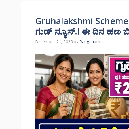
Gruhalakshmi Scheme: ಗೃ
ಗುಡ್ ನ್ಯೂಸ್.! ಈ ದಿನ ಹಣ ಬಿಡು
December 21, 2025
by
Ranganath