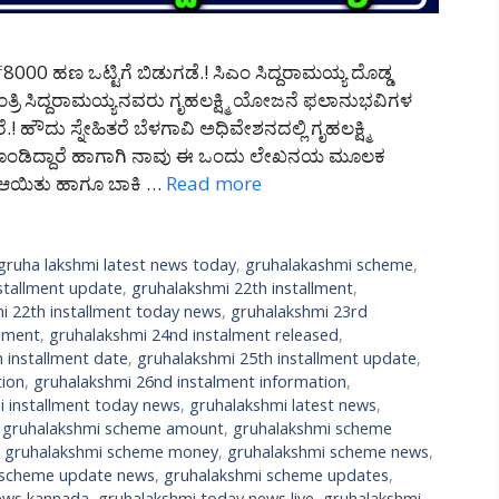
8000 ಹಣ ಒಟ್ಟಿಗೆ ಬಿಡುಗಡೆ.! ಸಿಎಂ ಸಿದ್ದರಾಮಯ್ಯ ದೊಡ್ಡ
ತ್ರಿ ಸಿದ್ದರಾಮಯ್ಯನವರು ಗೃಹಲಕ್ಷ್ಮಿ ಯೋಜನೆ ಫಲಾನುಭವಿಗಳ
! ಹೌದು ಸ್ನೇಹಿತರೆ ಬೆಳಗಾವಿ ಅಧಿವೇಶನದಲ್ಲಿ ಗೃಹಲಕ್ಷ್ಮಿ
ಕೊಂಡಿದ್ದಾರೆ ಹಾಗಾಗಿ ನಾವು ಈ ಒಂದು ಲೇಖನಯ ಮೂಲಕ
ಚೆ ಆಯಿತು ಹಾಗೂ ಬಾಕಿ …
Read more
gruha lakshmi latest news today
,
gruhalakashmi scheme
,
stallment update
,
gruhalakshmi 22th installment
,
i 22th installment today news
,
gruhalakshmi 23rd
llment
,
gruhalakshmi 24nd instalment released
,
 installment date
,
gruhalakshmi 25th installment update
,
tion
,
gruhalakshmi 26nd instalment information
,
i installment today news
,
gruhalakshmi latest news
,
,
gruhalakshmi scheme amount
,
gruhalakshmi scheme
,
gruhalakshmi scheme money
,
gruhalakshmi scheme news
,
 scheme update news
,
gruhalakshmi scheme updates
,
ews kannada
,
gruhalakshmi today news live
,
gruhalakshmi