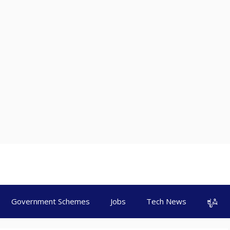
Government Schemes
Jobs
Tech News
ಕೃಷಿ