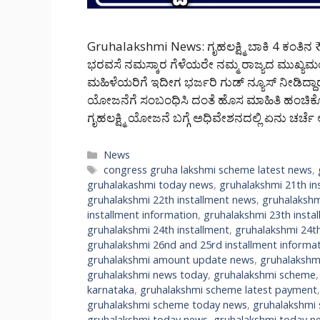
Gruhalakshmi News: ಗೃಹಲಕ್ಷ್ಮಿ ಬಾಕಿ 4 ಕಂತಿನ ₹
ಭರವಸೆ ನಮಸ್ಕಾರ ಗೆಳೆಯರೇ ನಮ್ಮ ರಾಜ್ಯದ ಮುಖ್ಯಮಂ
ಮಹಿಳೆಯರಿಗೆ ಇದೀಗ ಭರ್ಜರಿ ಗುಡ್ ನ್ಯೂಸ್ ನೀಡಿದ್ದಾರೆ.
ಯೋಜನೆಗೆ ಸಂಬಂಧಿಸಿ ದಂತೆ ಹೊಸ ಮಾಹಿತಿ ಹಂಚಿ
ಗೃಹಲಕ್ಷ್ಮಿ ಯೋಜನೆ ಬಗ್ಗೆ ಅಧಿವೇಶನದಲ್ಲಿ ಏನು ಚರ್
Categories
News
Tags
congress gruha lakshmi scheme latest news
,
gruhalakashmi today news
,
gruhalakshmi 21th in
gruhalakshmi 22th installment news
,
gruhalakshm
installment information
,
gruhalakshmi 23th insta
gruhalakshmi 24th installment
,
gruhalakshmi 24th
gruhalakshmi 26nd and 25rd installment informa
gruhalakshmi amount update news
,
gruhalakshm
gruhalakshmi news today
,
gruhalakshmi scheme
karnataka
,
gruhalakshmi scheme latest payment
gruhalakshmi scheme today news
,
gruhalakshmi
gruhalakshmi today news
,
gruhalakshmi today n