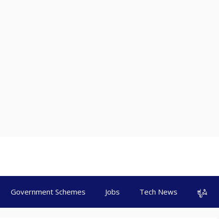
Government Schemes
Jobs
Tech News
ಕೃಷಿ