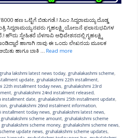
8000 ಹಣ ಒಟ್ಟಿಗೆ ಬಿಡುಗಡೆ.! ಸಿಎಂ ಸಿದ್ದರಾಮಯ್ಯ ದೊಡ್ಡ
ತ್ರಿ ಸಿದ್ದರಾಮಯ್ಯನವರು ಗೃಹಲಕ್ಷ್ಮಿ ಯೋಜನೆ ಫಲಾನುಭವಿಗಳ
! ಹೌದು ಸ್ನೇಹಿತರೆ ಬೆಳಗಾವಿ ಅಧಿವೇಶನದಲ್ಲಿ ಗೃಹಲಕ್ಷ್ಮಿ
ಕೊಂಡಿದ್ದಾರೆ ಹಾಗಾಗಿ ನಾವು ಈ ಒಂದು ಲೇಖನಯ ಮೂಲಕ
ಚೆ ಆಯಿತು ಹಾಗೂ ಬಾಕಿ …
Read more
gruha lakshmi latest news today
,
gruhalakashmi scheme
,
stallment update
,
gruhalakshmi 22th installment
,
i 22th installment today news
,
gruhalakshmi 23rd
llment
,
gruhalakshmi 24nd instalment released
,
 installment date
,
gruhalakshmi 25th installment update
,
tion
,
gruhalakshmi 26nd instalment information
,
i installment today news
,
gruhalakshmi latest news
,
,
gruhalakshmi scheme amount
,
gruhalakshmi scheme
,
gruhalakshmi scheme money
,
gruhalakshmi scheme news
,
 scheme update news
,
gruhalakshmi scheme updates
,
ews kannada
,
gruhalakshmi today news live
,
gruhalakshmi