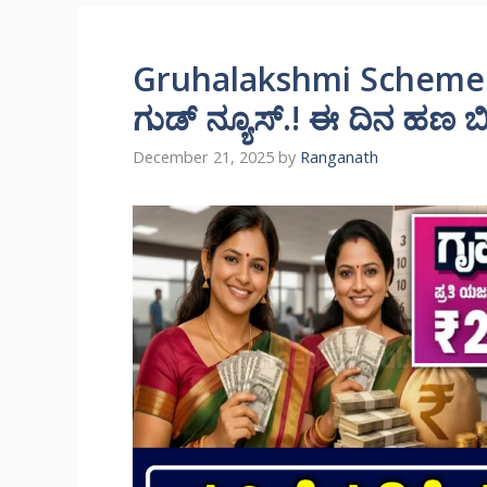
Gruhalakshmi Scheme: ಗೃ
ಗುಡ್ ನ್ಯೂಸ್.! ಈ ದಿನ ಹಣ ಬಿಡು
December 21, 2025
by
Ranganath