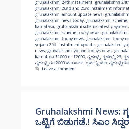
gruhalakshmi 24th installment
,
gruhalakshmi 24th
gruhalakshmi 26nd and 25rd installment informa
gruhalakshmi amount update news
,
gruhalakshm
gruhalakshmi news today
,
gruhalakshmi scheme
karnataka
,
gruhalakshmi scheme latest payment
gruhalakshmi scheme today news
,
gruhalakshmi
gruhalakshmi today news
,
gruhalakshmi today n
yojana 25th installment update
,
gruhalakshmi yo
news
,
gruhalakshmi yojane todays news
,
gruhala
karnataka ₹1000 or ₹2000
,
ಗೃಹಲಕ್ಷ್ಮಿ
,
ಗೃಹಲಕ್ಷ್ಮಿ 23
,
ಗೃಹ
ಗೃಹಲಕ್ಷ್ಮಿ ರೂ.2000 ಹಣ ಜಮಾ
,
ಗೃಹಲಕ್ಷ್ಮಿ ಹಣ
,
ಗೃಹಲಕ್ಷ್ಮಿ
Leave a comment
Gruhalakshmi News: ಗೃಹಲ
ಒಟ್ಟಿಗೆ ಬಿಡುಗಡೆ.! ಸಿಎಂ ಸಿದ