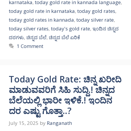
karnataka
,
today gold rate in kannada language
,
today gold rate in karnataka
,
today gold rates
,
today gold rates in kannada
,
today silver rate
,
today silver rates
,
today's gold rate
,
ಇಂದಿನ ಚಿನ್ನದ
ದರಗಳು
,
ಚಿನ್ನದ ಬೆಲೆ
,
ಚಿನ್ನದ ಬೆಲೆ ಏರಿಕೆ
1 Comment
Today Gold Rate: ಚಿನ್ನ ಖರೀದಿ
ಮಾಡುವವರಿಗೆ ಸಿಹಿ ಸುದ್ದಿ.! ಚಿನ್ನದ
ಬೆಲೆಯಲ್ಲಿ ಭಾರೀ ಇಳಿಕೆ.! ಇಂದಿನ
ದರ ಎಷ್ಟು ಗೊತ್ತಾ..?
July 15, 2025
by
Ranganath