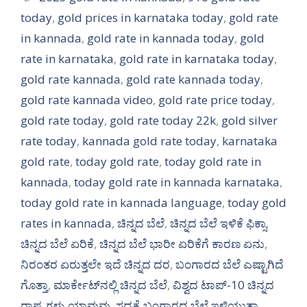
today
,
gold prices in karnataka today
,
gold rate
in kannada
,
gold rate in kannada today
,
gold
rate in karnataka
,
gold rate in karnataka today
,
gold rate kannada
,
gold rate kannada today
,
gold rate kannada video
,
gold rate price today
,
gold rate today
,
gold rate today 22k
,
gold silver
rate today
,
kannada gold rate today
,
karnataka
gold rate
,
today gold rate
,
today gold rate in
kannada
,
today gold rate in kannada karnataka
,
today gold rate in kannada language
,
today gold
rates in kannada
,
ಚಿನ್ನದ ಬೆಲೆ
,
ಚಿನ್ನದ ಬೆಲೆ ಇಳಿಕೆ ಫಿಕ್ಸಾ
,
ಚಿನ್ನದ ಬೆಲೆ ಏರಿಕೆ
,
ಚಿನ್ನದ ಬೆಲೆ ಭಾರೀ ಏರಿಕೆಗೆ ಕಾರಣ ಏನು
,
ನಿರಂತರ ಏರುತ್ತಲೇ ಇದೆ ಚಿನ್ನದ ದರ
,
ಬಂಗಾರದ ಬೆಲೆ ಎಷ್ಟಾಗಿದೆ
ಗೊತ್ತಾ
,
ಮಾರ್ಕೇಟ್‌ನಲ್ಲಿ ಚಿನ್ನದ ಬೆಲೆ
,
ವಿಶ್ವದ ಟಾಪ್‌-10 ಚಿನ್ನದ
ರಾಷ್ಟ್ರಗಳು ಯಾವುವು
,
ಸದ್ಯಕ್ಕೆ ಬಂಗಾರದ ಬೆಲೆ ಇಳಿಯುತ್ತಾ