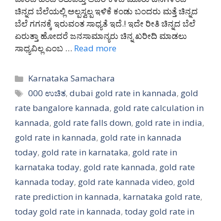
ಚಿನ್ನದ ಬೆಲೆಯಲ್ಲಿ ಅಲ್ಪಸ್ವಲ್ಪ ಇಳಿಕೆ ಕಂಡು ಬಂದರು ಮತ್ತೆ ಚಿನ್ನದ
ಬೆಲೆ ಗಗನಕ್ಕೆ ಇರುವಂತ ಸಾಧ್ಯತೆ ಇದೆ.! ಇದೇ ರೀತಿ ಚಿನ್ನದ ಬೆಲೆ
ಏರುತ್ತಾ ಹೋದರೆ ಜನಸಾಮಾನ್ಯರು ಚಿನ್ನ ಖರೀದಿ ಮಾಡಲು
ಸಾಧ್ಯವಿಲ್ಲ ಎಂಬ …
Read more
Categories
Karnataka Samachara
Tags
000 ಉಚಿತ
,
dubai gold rate in kannada
,
gold
rate bangalore kannada
,
gold rate calculation in
kannada
,
gold rate falls down
,
gold rate in india
,
gold rate in kannada
,
gold rate in kannada
today
,
gold rate in karnataka
,
gold rate in
karnataka today
,
gold rate kannada
,
gold rate
kannada today
,
gold rate kannada video
,
gold
rate prediction in kannada
,
karnataka gold rate
,
today gold rate in kannada
,
today gold rate in