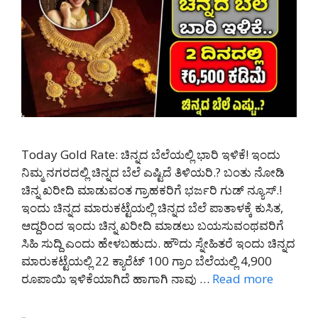
Today Gold Rate: ಚಿನ್ನದ ಬೆಲೆಯಲ್ಲಿ ಭಾರಿ ಇಳಿಕೆ! ಇಂದು
ನಿಮ್ಮ ನಗರದಲ್ಲಿ ಚಿನ್ನದ ಬೆಲೆ ಎಷ್ಟಿದೆ ತಿಳಿಯರಿ.? ಬಂತು ನೋಡಿ
ಚಿನ್ನ ಖರೀದಿ ಮಾಡುವಂತ ಗ್ರಾಹಕರಿಗೆ ಭರ್ಜರಿ ಗುಡ್ ನ್ಯೂಸ್.!
ಇಂದು ಚಿನ್ನದ ಮಾರುಕಟ್ಟೆಯಲ್ಲಿ ಚಿನ್ನದ ಬೆಲೆ ಪಾತಾಳಕ್ಕೆ ಕುಸಿತ,
ಆದ್ದರಿಂದ ಇಂದು ಚಿನ್ನ ಖರೀದಿ ಮಾಡಲು ಬಯಸುವಂಥವರಿಗೆ
ಸಿಹಿ ಸುದ್ದಿ ಎಂದು ಹೇಳಬಹುದು. ಹೌದು ಸ್ನೇಹಿತರೆ ಇಂದು ಚಿನ್ನದ
ಮಾರುಕಟ್ಟೆಯಲ್ಲಿ 22 ಕ್ಯಾರೆಟ್ 100 ಗ್ರಾಂ ಬೆಲೆಯಲ್ಲಿ 4,900
ರೂಪಾಯಿ ಇಳಿಕೆಯಾಗಿದೆ ಹಾಗಾಗಿ ನಾವು …
Read more