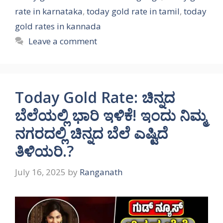
rate in karnataka
,
today gold rate in tamil
,
today
gold rates in kannada
Leave a comment
Today Gold Rate: ಚಿನ್ನದ
ಬೆಲೆಯಲ್ಲಿ ಭಾರಿ ಇಳಿಕೆ! ಇಂದು ನಿಮ್ಮ
ನಗರದಲ್ಲಿ ಚಿನ್ನದ ಬೆಲೆ ಎಷ್ಟಿದೆ
ತಿಳಿಯರಿ.?
July 16, 2025
by
Ranganath