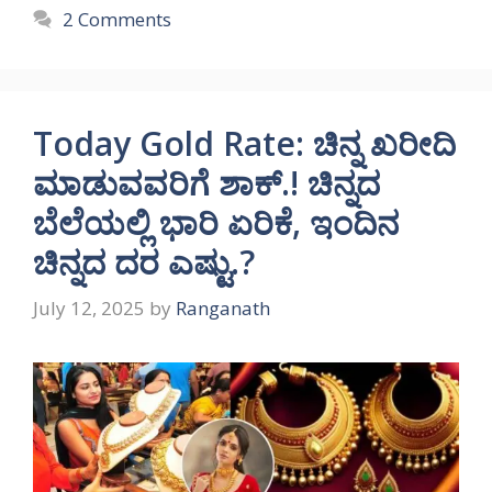
2 Comments
Today Gold Rate: ಚಿನ್ನ ಖರೀದಿ
ಮಾಡುವವರಿಗೆ ಶಾಕ್.! ಚಿನ್ನದ
ಬೆಲೆಯಲ್ಲಿ ಭಾರಿ ಏರಿಕೆ, ಇಂದಿನ
ಚಿನ್ನದ ದರ ಎಷ್ಟು.?
July 12, 2025
by
Ranganath