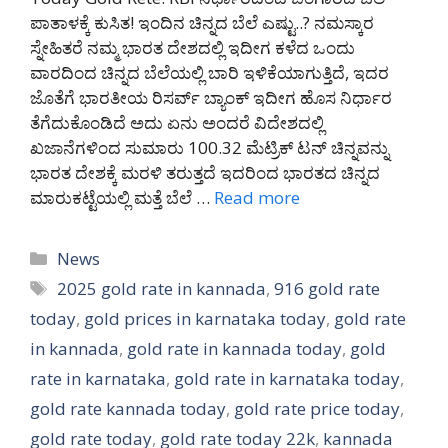
ಪಾತಾಳಕ್ಕೆ ಕುಸಿತ! ಇಂದಿನ ಚಿನ್ನದ ಬೆಲೆ ಎಷ್ಟು..? ನಮಸ್ಕಾರ
ಸ್ನೇಹಿತರೆ ನಮ್ಮ ಭಾರತ ದೇಶದಲ್ಲಿ ಇದೀಗ ಕಳೆದ ಒಂದು
ವಾರದಿಂದ ಚಿನ್ನದ ಬೆಲೆಯಲ್ಲಿ ಬಾರಿ ಇಳಿಕೆಯಾಗುತ್ತಿದೆ, ಇದರ
ಜೊತೆಗೆ ಭಾರತೀಯ ರಿಸರ್ವ್ ಬ್ಯಾಂಕ್ ಇದೀಗ ಹೊಸ ನಿರ್ಧಾರ
ತೆಗೆದುಕೊಂಡಿದೆ ಅದು ಏನು ಅಂದರೆ ವಿದೇಶದಲ್ಲಿ
ಖಜಾನೆಗಳಿಂದ ಸುಮಾರು 100.32 ಮೆಟ್ರಿಕ್ ಟನ್ ಚಿನ್ನವನ್ನು
ಭಾರತ ದೇಶಕ್ಕೆ ಮರಳಿ ತರುತ್ತದೆ ಇದರಿಂದ ಭಾರತದ ಚಿನ್ನದ
ಮಾರುಕಟ್ಟೆಯಲ್ಲಿ ಮತ್ತೆ ಬೆಲೆ …
Read more
Categories
News
Tags
2025 gold rate in kannada
,
916 gold rate
today
,
gold prices in karnataka today
,
gold rate
in kannada
,
gold rate in kannada today
,
gold
rate in karnataka
,
gold rate in karnataka today
,
gold rate kannada today
,
gold rate price today
,
gold rate today
,
gold rate today 22k
,
kannada