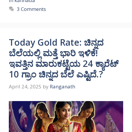
in kannada
3 Comments
Today Gold Rate: ಚಿನ್ನದ
ಬೆಲೆಯಲ್ಲಿ ಮತ್ತೆ ಭಾರಿ ಇಳಿಕೆ!
ಇವತ್ತಿನ ಮಾರುಕಟ್ಟೆಯ 24 ಕ್ಯಾರೆಟ್
10 ಗ್ರಾಂ ಚಿನ್ನದ ಬೆಲೆ ಎಷ್ಟಿದೆ.?
April 24, 2025
by
Ranganath