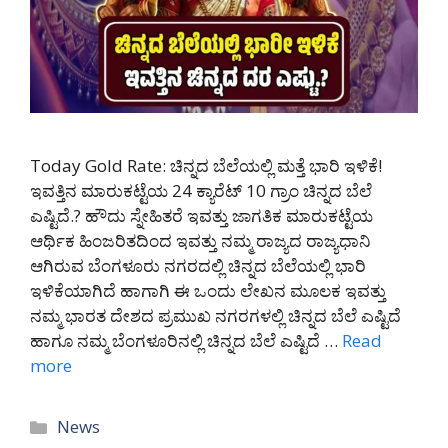
Today Gold Rate: ಚಿನ್ನದ ಬೆಲೆಯಲ್ಲಿ ಮತ್ತೆ ಭಾರಿ ಇಳಿಕೆ!
ಇವತ್ತಿನ ಮಾರುಕಟ್ಟೆಯ 24 ಕ್ಯಾರೆಟ್ 10 ಗ್ರಾಂ ಚಿನ್ನದ ಬೆಲೆ
ಎಷ್ಟಿದೆ.? ಹೌದು ಸ್ನೇಹಿತರೆ ಇವತ್ತು ಜಾಗತಿಕ ಮಾರುಕಟ್ಟೆಯ
ಆರ್ಥಿಕ ಹಿಂಜರಿತದಿಂದ ಇವತ್ತು ನಮ್ಮ ರಾಜ್ಯದ ರಾಜ್ಯಧಾನಿ
ಆಗಿರುವ ಬೆಂಗಳೂರು ನಗರದಲ್ಲಿ ಚಿನ್ನದ ಬೆಲೆಯಲ್ಲಿ ಭಾರಿ
ಇಳಿಕೆಯಾಗಿದೆ ಹಾಗಾಗಿ ಈ ಒಂದು ಲೇಖನ ಮೂಲಕ ಇವತ್ತು
ನಮ್ಮ ಭಾರತ ದೇಶದ ಪ್ರಮುಖ ನಗರಗಳಲ್ಲಿ ಚಿನ್ನದ ಬೆಲೆ ಎಷ್ಟಿದೆ
ಹಾಗೂ ನಮ್ಮ ಬೆಂಗಳೂರಿನಲ್ಲಿ ಚಿನ್ನದ ಬೆಲೆ ಎಷ್ಟಿದೆ …
Read
more
Categories
News