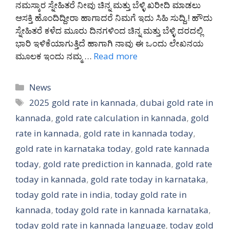
ನಮಸ್ಕಾರ ಸ್ನೇಹಿತರೆ ನೀವು ಚಿನ್ನ ಮತ್ತು ಬೆಳ್ಳಿ ಖರೀದಿ ಮಾಡಲು
ಆಸಕ್ತಿ ಹೊಂದಿದ್ದೀರಾ ಹಾಗಾದರೆ ನಿಮಗೆ ಇದು ಸಿಹಿ ಸುದ್ದಿ.! ಹೌದು
ಸ್ನೇಹಿತರೆ ಕಳೆದ ಮೂರು ದಿನಗಳಿಂದ ಚಿನ್ನ ಮತ್ತು ಬೆಳ್ಳಿ ದರದಲ್ಲಿ
ಭಾರಿ ಇಳಿಕೆಯಾಗುತ್ತಿದೆ ಹಾಗಾಗಿ ನಾವು ಈ ಒಂದು ಲೇಖನಯ
ಮೂಲಕ ಇಂದು ನಮ್ಮ …
Read more
Categories
News
Tags
2025 gold rate in kannada
,
dubai gold rate in
kannada
,
gold rate calculation in kannada
,
gold
rate in kannada
,
gold rate in kannada today
,
gold rate in karnataka today
,
gold rate kannada
today
,
gold rate prediction in kannada
,
gold rate
today in kannada
,
gold rate today in karnataka
,
today gold rate in india
,
today gold rate in
kannada
,
today gold rate in kannada karnataka
,
today gold rate in kannada language
,
today gold