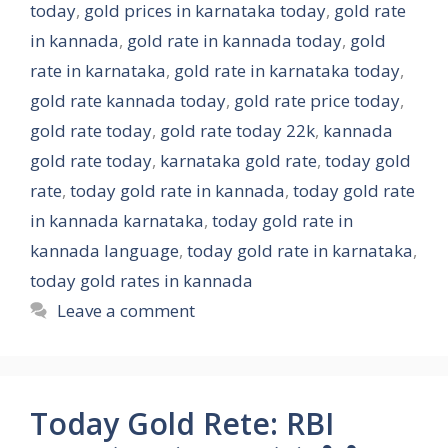
today
,
gold prices in karnataka today
,
gold rate
in kannada
,
gold rate in kannada today
,
gold
rate in karnataka
,
gold rate in karnataka today
,
gold rate kannada today
,
gold rate price today
,
gold rate today
,
gold rate today 22k
,
kannada
gold rate today
,
karnataka gold rate
,
today gold
rate
,
today gold rate in kannada
,
today gold rate
in kannada karnataka
,
today gold rate in
kannada language
,
today gold rate in karnataka
,
today gold rates in kannada
Leave a comment
Today Gold Rete: RBI