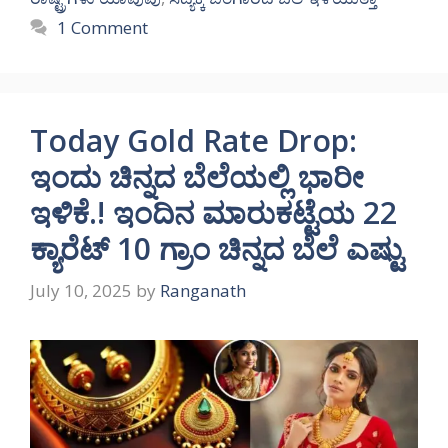
1 Comment
Today Gold Rate Drop:
ಇಂದು ಚಿನ್ನದ ಬೆಲೆಯಲ್ಲಿ ಭಾರೀ
ಇಳಿಕೆ.! ಇಂದಿನ ಮಾರುಕಟ್ಟೆಯ 22
ಕ್ಯಾರೆಟ್ 10 ಗ್ರಾಂ ಚಿನ್ನದ ಬೆಲೆ ಎಷ್ಟು
July 10, 2025
by
Ranganath