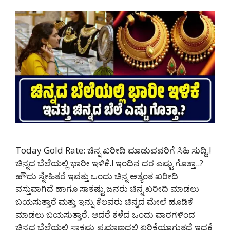
Today Gold Rate: ಚಿನ್ನ ಖರೀದಿ ಮಾಡುವವರಿಗೆ ಸಿಹಿ ಸುದ್ದಿ.!
ಚಿನ್ನದ ಬೆಲೆಯಲ್ಲಿ ಭಾರೀ ಇಳಿಕೆ.! ಇಂದಿನ ದರ ಎಷ್ಟು ಗೊತ್ತಾ..?
ಹೌದು ಸ್ನೇಹಿತರೆ ಇವತ್ತು ಒಂದು ಚಿನ್ನ ಅತ್ಯಂತ ಖರೀದಿ
ವಸ್ತುವಾಗಿದೆ ಹಾಗೂ ಸಾಕಷ್ಟು ಜನರು ಚಿನ್ನ ಖರೀದಿ ಮಾಡಲು
ಬಯಸುತ್ತಾರೆ ಮತ್ತು ಇನ್ನು ಕೆಲವರು ಚಿನ್ನದ ಮೇಲೆ ಹೂಡಿಕೆ
ಮಾಡಲು ಬಯಸುತ್ತಾರೆ. ಆದರೆ ಕಳೆದ ಒಂದು ವಾರಗಳಿಂದ
ಚಿನ್ನದ ಬೆಲೆಯಲ್ಲಿ ಸಾಕಷ್ಟು ಪ್ರಮಾಣದಲ್ಲಿ ಏರಿಕೆಯಾಗುತ್ತದೆ ಇದಕ್ಕೆ