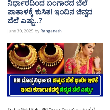
ನಿರ್ಧಾರದಿಂದ ಬಂಗಾರದ ಬೆಲೆ
ಪಾತಾಳಕ್ಕೆ ಕುಸಿತ! ಇಂದಿನ ಚಿನ್ನದ
ಬೆಲೆ ಎಷ್ಟು..?
June 30, 2025
by
Ranganath
Today Gold Rete: RBI ನಿರ್ಧಾರದಿಂದ ಬಂಗಾರದ ಬೆಲೆ