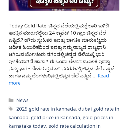
Today Gold Rate: ಚಿನ್ನದ ಬೆಲೆಯಲ್ಲಿ ಮತ್ತೆ ಭಾರಿ ಇಳಿಕೆ!
ಇವತ್ತಿನ ಮಾರುಕಟ್ಟೆಯ 24 ಕ್ಯಾರೆಟ್ 10 ಗ್ರಾಂ ಚಿನ್ನದ ಬೆಲೆ
ಎಷ್ಟಿದೆ.? ಹೌದು ಸ್ನೇಹಿತರೆ ಇವತ್ತು ಜಾಗತಿಕ ಮಾರುಕಟ್ಟೆಯ
ಆರ್ಥಿಕ ಹಿಂಜರಿತದಿಂದ ಇವತ್ತು ನಮ್ಮ ರಾಜ್ಯದ ರಾಜ್ಯಧಾನಿ
ಆಗಿರುವ ಬೆಂಗಳೂರು ನಗರದಲ್ಲಿ ಚಿನ್ನದ ಬೆಲೆಯಲ್ಲಿ ಭಾರಿ
ಇಳಿಕೆಯಾಗಿದೆ ಹಾಗಾಗಿ ಈ ಒಂದು ಲೇಖನ ಮೂಲಕ ಇವತ್ತು
ನಮ್ಮ ಭಾರತ ದೇಶದ ಪ್ರಮುಖ ನಗರಗಳಲ್ಲಿ ಚಿನ್ನದ ಬೆಲೆ ಎಷ್ಟಿದೆ
ಹಾಗೂ ನಮ್ಮ ಬೆಂಗಳೂರಿನಲ್ಲಿ ಚಿನ್ನದ ಬೆಲೆ ಎಷ್ಟಿದೆ …
Read
more
Categories
News
Tags
2025 gold rate in kannada
,
dubai gold rate in
kannada
,
gold price in kannada
,
gold prices in
karnataka today
,
gold rate calculation in