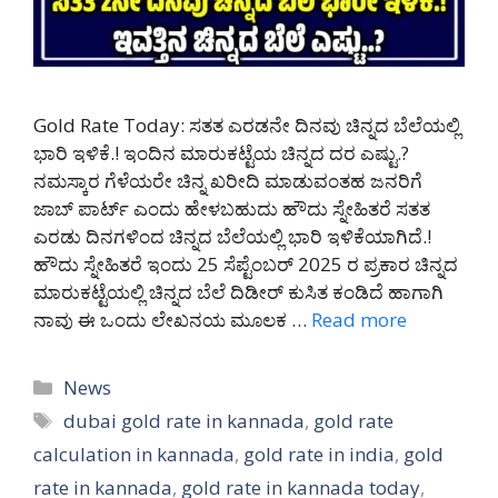
Gold Rate Today: ಸತತ ಎರಡನೇ ದಿನವು ಚಿನ್ನದ ಬೆಲೆಯಲ್ಲಿ
ಭಾರಿ ಇಳಿಕೆ.! ಇಂದಿನ ಮಾರುಕಟ್ಟೆಯ ಚಿನ್ನದ ದರ ಎಷ್ಟು.?
ನಮಸ್ಕಾರ ಗೆಳೆಯರೇ ಚಿನ್ನ ಖರೀದಿ ಮಾಡುವಂತಹ ಜನರಿಗೆ
ಜಾಬ್ ಪಾರ್ಟ್ ಎಂದು ಹೇಳಬಹುದು ಹೌದು ಸ್ನೇಹಿತರೆ ಸತತ
ಎರಡು ದಿನಗಳಿಂದ ಚಿನ್ನದ ಬೆಲೆಯಲ್ಲಿ ಭಾರಿ ಇಳಿಕೆಯಾಗಿದೆ.!
ಹೌದು ಸ್ನೇಹಿತರೆ ಇಂದು 25 ಸೆಪ್ಟೆಂಬರ್ 2025 ರ ಪ್ರಕಾರ ಚಿನ್ನದ
ಮಾರುಕಟ್ಟೆಯಲ್ಲಿ ಚಿನ್ನದ ಬೆಲೆ ದಿಡೀರ್ ಕುಸಿತ ಕಂಡಿದೆ ಹಾಗಾಗಿ
ನಾವು ಈ ಒಂದು ಲೇಖನಯ ಮೂಲಕ …
Read more
Categories
News
Tags
dubai gold rate in kannada
,
gold rate
calculation in kannada
,
gold rate in india
,
gold
rate in kannada
,
gold rate in kannada today
,