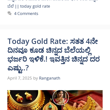
ಬೆಲೆ || today gold rate
4 Comments
Today Gold Rate: ಸತತ 4ನೇ
ದಿನವೂ ಕೂಡ ಚಿನ್ನದ ಬೆಲೆಯಲ್ಲಿ
ಭರ್ಜರಿ ಇಳಿಕೆ.! ಇವತ್ತಿನ ಚಿನ್ನದ ದರ
ಎಷ್ಟು..?
April 7, 2025
by
Ranganath