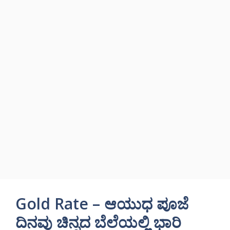
Gold Rate – ಆಯುಧ ಪೂಜೆ
ದಿನವು ಚಿನ್ನದ ಬೆಲೆಯಲ್ಲಿ ಭಾರಿ