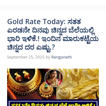
Gold Rate Today: ಸತತ
ಎರಡನೇ ದಿನವು ಚಿನ್ನದ ಬೆಲೆಯಲ್ಲಿ
ಭಾರಿ ಇಳಿಕೆ.! ಇಂದಿನ ಮಾರುಕಟ್ಟೆಯ
ಚಿನ್ನದ ದರ ಎಷ್ಟು.?
September 25, 2025
by
Ranganath