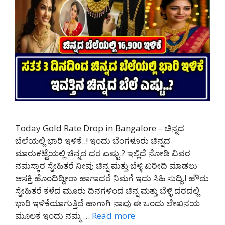
Today Gold Rate Drop in Bangalore – ಚಿನ್ನದ
ಬೆಲೆಯಲ್ಲಿ ಭಾರಿ ಇಳಿಕೆ..! ಇಂದು ಬೆಂಗಳೂರು ಚಿನ್ನದ
ಮಾರುಕಟ್ಟೆಯಲ್ಲಿ ಚಿನ್ನದ ದರ ಎಷ್ಟು.? ಇಲ್ಲಿದೆ ನೋಡಿ ವಿವರ
ನಮಸ್ಕಾರ ಸ್ನೇಹಿತರೆ ನೀವು ಚಿನ್ನ ಮತ್ತು ಬೆಳ್ಳಿ ಖರೀದಿ ಮಾಡಲು
ಆಸಕ್ತಿ ಹೊಂದಿದ್ದೀರಾ ಹಾಗಾದರೆ ನಿಮಗೆ ಇದು ಸಿಹಿ ಸುದ್ದಿ.! ಹೌದು
ಸ್ನೇಹಿತರೆ ಕಳೆದ ಮೂರು ದಿನಗಳಿಂದ ಚಿನ್ನ ಮತ್ತು ಬೆಳ್ಳಿ ದರದಲ್ಲಿ
ಭಾರಿ ಇಳಿಕೆಯಾಗುತ್ತಿದೆ ಹಾಗಾಗಿ ನಾವು ಈ ಒಂದು ಲೇಖನಯ
ಮೂಲಕ ಇಂದು ನಮ್ಮ …
Read more