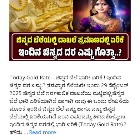
Today Gold Rate – ಚಿನ್ನದ ಬೆಲೆ ಭಾರೀ ಏರಿಕೆ.! ಇಂದಿನ
ಚಿನ್ನದ ದರ ಎಷ್ಟು.? ನಮಸ್ಕಾರ ಗೆಳೆಯರೇ ಇಂದು 29 ಸೆಪ್ಟೆಂಬರ್
2025 ಚಿನ್ನದ ಬೆಲೆ ಸರ್ವಕಾಲಿಕ ದಾಖಲೆಯ ಮಟ್ಟದಲ್ಲಿ ಚಿನ್ನದ
ಬೆಲೆ ಭಾರಿ ಏರಿಕೆಯಾಗಿದೆ ಹಾಗಾಗಿ ನಾವು ಈ ಒಂದು ಲೇಖನೆಯ
ಮೂಲಕ ಇಂದಿನ ಚಿನ್ನದ ಬೆಲೆ ಎಷ್ಟು ಹಾಗೂ ಎಷ್ಟು ಚಿನ್ನದ
ಬೆಲೆಯಲ್ಲಿ ಏರಿಕೆಯಾಗಿದೆ ಎಂಬ ವಿವರವನ್ನು ತಿಳಿದುಕೊಳ್ಳೋಣ..
ಇಂದಿನ ಚಿನ್ನದ ದರದಲ್ಲಿ ಭಾರಿ ಏರಿಕೆ (Today Gold Rate).?
ಹೌದು …
Read more