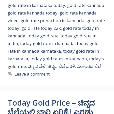
gold rate in karnataka today
,
gold rate kannada
,
gold rate kannada today
,
gold rate kannada
video
,
gold rate prediction in kannada
,
gold rate
today
,
gold rate today 22k
,
gold rate today in
kannada
,
today gold rate
,
today gold rate in
india
,
today gold rate in kannada
,
today gold
rate in kannada karnataka
,
today gold rate in
karnataka
,
today gold rates in kannada
,
today's
gold rate
,
ಚಿನ್ನದ ಬೆಲೆ
,
ಚಿನ್ನದ ಬೆಲೆ ಏರಿಕೆ
,
ಬಂಗಾರದ ಬೆಲೆ
Leave a comment
Today Gold Price – ಚಿನ್ನದ
ಬೆಲೆಯಲ್ಲಿ ಭಾರಿ ಏರಿಕೆ.! ಎರಡು