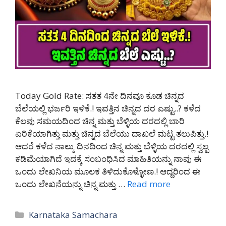
Today Gold Rate: ಸತತ 4ನೇ ದಿನವೂ ಕೂಡ ಚಿನ್ನದ
ಬೆಲೆಯಲ್ಲಿ ಭರ್ಜರಿ ಇಳಿಕೆ.! ಇವತ್ತಿನ ಚಿನ್ನದ ದರ ಎಷ್ಟು..? ಕಳೆದ
ಕೆಲವು ಸಮಯದಿಂದ ಚಿನ್ನ ಮತ್ತು ಬೆಳ್ಳಿಯ ದರದಲ್ಲಿ ಬಾರಿ
ಏರಿಕೆಯಾಗಿತ್ತು ಮತ್ತು ಚಿನ್ನದ ಬೆಲೆಯು ದಾಖಲೆ ಮಟ್ಟ ತಲುಪಿತ್ತು.!
ಆದರೆ ಕಳೆದ ನಾಲ್ಕು ದಿನದಿಂದ ಚಿನ್ನ ಮತ್ತು ಬೆಳ್ಳಿಯ ದರದಲ್ಲಿ ಸ್ವಲ್ಪ
ಕಡಿಮೆಯಾಗಿದೆ ಇದಕ್ಕೆ ಸಂಬಂಧಿಸಿದ ಮಾಹಿತಿಯನ್ನು ನಾವು ಈ
ಒಂದು ಲೇಖನಿಯ ಮೂಲಕ ತಿಳಿದುಕೊಳ್ಳೋಣ.! ಆದ್ದರಿಂದ ಈ
ಒಂದು ಲೇಖನೆಯನ್ನು ಚಿನ್ನ ಮತ್ತು …
Read more
Categories
Karnataka Samachara