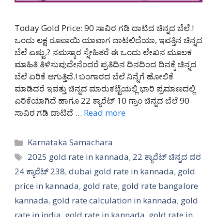
Today Gold Price: 90 ಸಾವಿರ ಗಡಿ ದಾಟಿದ ಚಿನ್ನದ ಬೆಲೆ.!
ಒಂದು ಲಕ್ಷ ರೂಪಾಯಿ ಯಾವಾಗ ದಾಟಲಿದೆಯಾ, ಇವತ್ತಿನ ಚಿನ್ನದ
ಬೆಲೆ ಎಷ್ಟು.? ನಮಸ್ಕಾರ ಸ್ನೇಹಿತರೆ ಈ ಒಂದು ಲೇಖನ ಮೂಲಕ
ಮಾಹಿತಿ ತಿಳಿಸುವುದೇನೆಂದರೆ ಪ್ರತಿದಿನ ದಿನದಿಂದ ದಿನಕ್ಕೆ ಚಿನ್ನದ
ಬೆಲೆ ಏರಿಕೆ ಆಗುತ್ತಿದೆ.! ಬಂಗಾರದ ಬೆಲೆ ನಿನ್ನೆಗೆ ಹೋಲಿಕೆ
ಮಾಡಿದರೆ ಇವತ್ತು ಚಿನ್ನದ ಮಾರುಕಟ್ಟೆಯಲ್ಲಿ ಭಾರಿ ಪ್ರಮಾಣದಲ್ಲಿ
ಏರಿಕೆಯಾಗಿದೆ ಹಾಗೂ 22 ಕ್ಯಾರೆಟ್ 10 ಗ್ರಾಂ ಚಿನ್ನದ ಬೆಲೆ 90
ಸಾವಿರ ಗಡಿ ದಾಟಿದೆ …
Read more
Categories
Karnataka Samachara
Tags
2025 gold rate in kannada
,
22 ಕ್ಯಾರೆಟ್ ಚಿನ್ನದ ದರ
24 ಕ್ಯಾರೆಟ್ 238
,
dubai gold rate in kannada
,
gold
price in kannada
,
gold rate
,
gold rate bangalore
kannada
,
gold rate calculation in kannada
,
gold
rate in india
,
gold rate in kannada
,
gold rate in