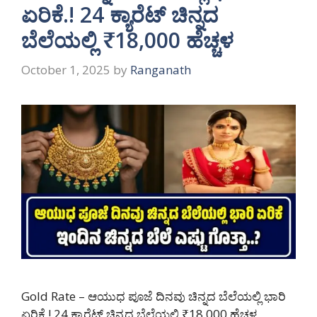
ಏರಿಕೆ.! 24 ಕ್ಯಾರೆಟ್ ಚಿನ್ನದ
ಬೆಲೆಯಲ್ಲಿ ₹18,000 ಹೆಚ್ಚಳ
October 1, 2025
by
Ranganath
Gold Rate – ಆಯುಧ ಪೂಜೆ ದಿನವು ಚಿನ್ನದ ಬೆಲೆಯಲ್ಲಿ ಭಾರಿ
ಏರಿಕೆ.! 24 ಕ್ಯಾರೆಟ್ ಚಿನ್ನದ ಬೆಲೆಯಲ್ಲಿ ₹18,000 ಹೆಚ್ಚಳ