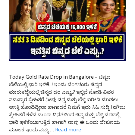
Today Gold Rate Drop in Bangalore – ಚಿನ್ನದ
ಬೆಲೆಯಲ್ಲಿ ಭಾರಿ ಇಳಿಕೆ..! ಇಂದು ಬೆಂಗಳೂರು ಚಿನ್ನದ
ಮಾರುಕಟ್ಟೆಯಲ್ಲಿ ಚಿನ್ನದ ದರ ಎಷ್ಟು.? ಇಲ್ಲಿದೆ ನೋಡಿ ವಿವರ
ನಮಸ್ಕಾರ ಸ್ನೇಹಿತರೆ ನೀವು ಚಿನ್ನ ಮತ್ತು ಬೆಳ್ಳಿ ಖರೀದಿ ಮಾಡಲು
ಆಸಕ್ತಿ ಹೊಂದಿದ್ದೀರಾ ಹಾಗಾದರೆ ನಿಮಗೆ ಇದು ಸಿಹಿ ಸುದ್ದಿ.! ಹೌದು
ಸ್ನೇಹಿತರೆ ಕಳೆದ ಮೂರು ದಿನಗಳಿಂದ ಚಿನ್ನ ಮತ್ತು ಬೆಳ್ಳಿ ದರದಲ್ಲಿ
ಭಾರಿ ಇಳಿಕೆಯಾಗುತ್ತಿದೆ ಹಾಗಾಗಿ ನಾವು ಈ ಒಂದು ಲೇಖನಯ
ಮೂಲಕ ಇಂದು ನಮ್ಮ …
Read more