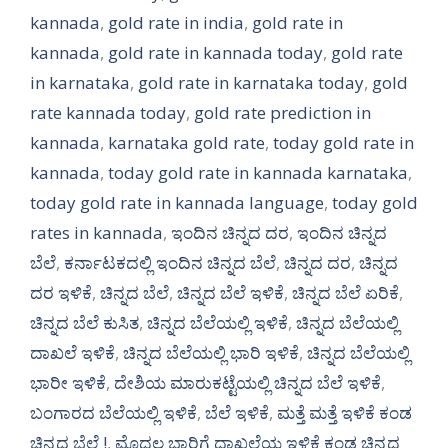
kannada
,
gold rate in india
,
gold rate in
kannada
,
gold rate in kannada today
,
gold rate
in karnataka
,
gold rate in karnataka today
,
gold
rate kannada today
,
gold rate prediction in
kannada
,
karnataka gold rate
,
today gold rate in
kannada
,
today gold rate in kannada karnataka
,
today gold rate in kannada language
,
today gold
rates in kannada
,
ಇಂದಿನ ಚಿನ್ನದ ದರ
,
ಇಂದಿನ ಚಿನ್ನದ
ಬೆಲೆ
,
ಕರ್ನಾಟಕದಲ್ಲಿ ಇಂದಿನ ಚಿನ್ನದ ಬೆಲೆ
,
ಚಿನ್ನದ ದರ
,
ಚಿನ್ನದ
ದರ ಇಳಿಕೆ
,
ಚಿನ್ನದ ಬೆಲೆ
,
ಚಿನ್ನದ ಬೆಲೆ ಇಳಿಕೆ
,
ಚಿನ್ನದ ಬೆಲೆ ಏರಿಕೆ
,
ಚಿನ್ನದ ಬೆಲೆ ಕುಸಿತ
,
ಚಿನ್ನದ ಬೆಲೆಯಲ್ಲಿ ಇಳಿಕೆ
,
ಚಿನ್ನದ ಬೆಲೆಯಲ್ಲಿ
ದಾಖಲೆ ಇಳಿಕೆ
,
ಚಿನ್ನದ ಬೆಲೆಯಲ್ಲಿ ಭಾರಿ ಇಳಿಕೆ
,
ಚಿನ್ನದ ಬೆಲೆಯಲ್ಲಿ
ಭಾರೀ ಇಳಿಕೆ
,
ದೇಶಿಯ ಮಾರುಕಟ್ಟೆಯಲ್ಲಿ ಚಿನ್ನದ ಬೆಲೆ ಇಳಿಕೆ
,
ಬಂಗಾರದ ಬೆಲೆಯಲ್ಲಿ ಇಳಿಕೆ
,
ಬೆಲೆ ಇಳಿಕೆ
,
ಮತ್ತೆ ಮತ್ತೆ ಇಳಿಕೆ ಕಂಡ
ಚಿನ್ನದ ಬೆಲೆ !
,
ಮೊದಲ ಬಾರಿಗೆ ದಾಖಲೆಯ ಇಳಿಕೆ ಕಂಡ ಚಿನ್ನದ