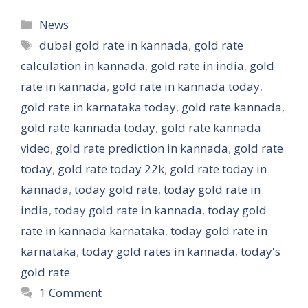
Categories
News
Tags
dubai gold rate in kannada
,
gold rate
calculation in kannada
,
gold rate in india
,
gold
rate in kannada
,
gold rate in kannada today
,
gold rate in karnataka today
,
gold rate kannada
,
gold rate kannada today
,
gold rate kannada
video
,
gold rate prediction in kannada
,
gold rate
today
,
gold rate today 22k
,
gold rate today in
kannada
,
today gold rate
,
today gold rate in
india
,
today gold rate in kannada
,
today gold
rate in kannada karnataka
,
today gold rate in
karnataka
,
today gold rates in kannada
,
today's
gold rate
1 Comment