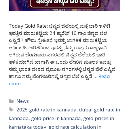
Today Gold Rate: ಚಿನ್ನದ ಬೆಲೆಯಲ್ಲಿ ಮತ್ತೆ ಭಾರಿ ಇಳಿಕೆ!
ಇವತ್ತಿನ ಮಾರುಕಟ್ಟೆಯ 24 ಕ್ಯಾರೆಟ್ 10 ಗ್ರಾಂ ಚಿನ್ನದ ಬೆಲೆ
ಎಷ್ಟಿದೆ.? ಹೌದು ಸ್ನೇಹಿತರೆ ಇವತ್ತು ಜಾಗತಿಕ ಮಾರುಕಟ್ಟೆಯ
ಆರ್ಥಿಕ ಹಿಂಜರಿತದಿಂದ ಇವತ್ತು ನಮ್ಮ ರಾಜ್ಯದ ರಾಜ್ಯಧಾನಿ
ಆಗಿರುವ ಬೆಂಗಳೂರು ನಗರದಲ್ಲಿ ಚಿನ್ನದ ಬೆಲೆಯಲ್ಲಿ ಭಾರಿ
ಇಳಿಕೆಯಾಗಿದೆ ಹಾಗಾಗಿ ಈ ಒಂದು ಲೇಖನ ಮೂಲಕ ಇವತ್ತು
ನಮ್ಮ ಭಾರತ ದೇಶದ ಪ್ರಮುಖ ನಗರಗಳಲ್ಲಿ ಚಿನ್ನದ ಬೆಲೆ ಎಷ್ಟಿದೆ
ಹಾಗೂ ನಮ್ಮ ಬೆಂಗಳೂರಿನಲ್ಲಿ ಚಿನ್ನದ ಬೆಲೆ ಎಷ್ಟಿದೆ …
Read
more
Categories
News
Tags
2025 gold rate in kannada
,
dubai gold rate in
kannada
,
gold price in kannada
,
gold prices in
karnataka today
,
gold rate calculation in