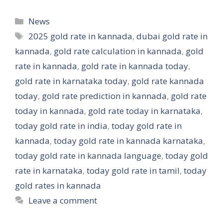
Categories
News
Tags
2025 gold rate in kannada
,
dubai gold rate in
kannada
,
gold rate calculation in kannada
,
gold
rate in kannada
,
gold rate in kannada today
,
gold rate in karnataka today
,
gold rate kannada
today
,
gold rate prediction in kannada
,
gold rate
today in kannada
,
gold rate today in karnataka
,
today gold rate in india
,
today gold rate in
kannada
,
today gold rate in kannada karnataka
,
today gold rate in kannada language
,
today gold
rate in karnataka
,
today gold rate in tamil
,
today
gold rates in kannada
Leave a comment