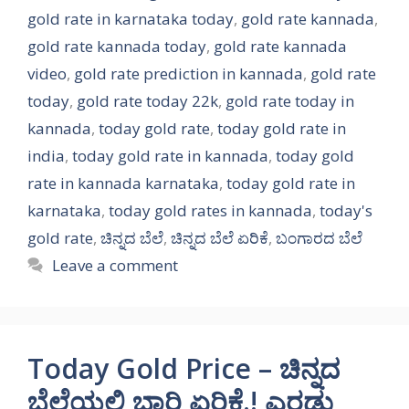
gold rate in karnataka today
,
gold rate kannada
,
gold rate kannada today
,
gold rate kannada
video
,
gold rate prediction in kannada
,
gold rate
today
,
gold rate today 22k
,
gold rate today in
kannada
,
today gold rate
,
today gold rate in
india
,
today gold rate in kannada
,
today gold
rate in kannada karnataka
,
today gold rate in
karnataka
,
today gold rates in kannada
,
today's
gold rate
,
ಚಿನ್ನದ ಬೆಲೆ
,
ಚಿನ್ನದ ಬೆಲೆ ಏರಿಕೆ
,
ಬಂಗಾರದ ಬೆಲೆ
Leave a comment
Today Gold Price – ಚಿನ್ನದ
ಬೆಲೆಯಲ್ಲಿ ಭಾರಿ ಏರಿಕೆ.! ಎರಡು