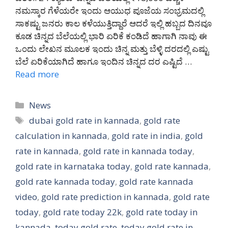
ನಮಸ್ಕಾರ ಗೆಳೆಯರೇ ಇಂದು ಆಯುಧ ಪೂಜೆಯ ಸಂಭ್ರಮದಲ್ಲಿ
ಸಾಕಷ್ಟು ಜನರು ಕಾಲ ಕಳೆಯುತ್ತಿದ್ದಾರೆ ಆದರೆ ಇಲ್ಲಿ ಹಬ್ಬದ ದಿನವೂ
ಕೂಡ ಚಿನ್ನದ ಬೆಲೆಯಲ್ಲಿ ಭಾರಿ ಏರಿಕೆ ಕಂಡಿದೆ ಹಾಗಾಗಿ ನಾವು ಈ
ಒಂದು ಲೇಖನ ಮೂಲಕ ಇಂದು ಚಿನ್ನ ಮತ್ತು ಬೆಳ್ಳಿ ದರದಲ್ಲಿ ಎಷ್ಟು
ಬೆಲೆ ಏರಿಕೆಯಾಗಿದೆ ಹಾಗೂ ಇಂದಿನ ಚಿನ್ನದ ದರ ಎಷ್ಟಿದೆ …
Read more
Categories
News
Tags
dubai gold rate in kannada
,
gold rate
calculation in kannada
,
gold rate in india
,
gold
rate in kannada
,
gold rate in kannada today
,
gold rate in karnataka today
,
gold rate kannada
,
gold rate kannada today
,
gold rate kannada
video
,
gold rate prediction in kannada
,
gold rate
today
,
gold rate today 22k
,
gold rate today in
kannada
,
today gold rate
,
today gold rate in