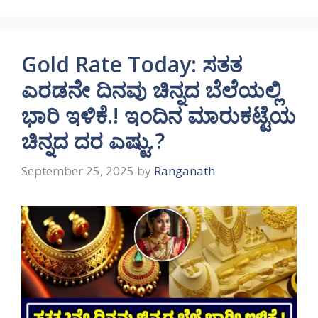
Gold Rate Today: ಸತತ
ಎರಡನೇ ದಿನವು ಚಿನ್ನದ ಬೆಲೆಯಲ್ಲಿ
ಭಾರಿ ಇಳಿಕೆ.! ಇಂದಿನ ಮಾರುಕಟ್ಟೆಯ
ಚಿನ್ನದ ದರ ಎಷ್ಟು.?
September 25, 2025
by
Ranganath