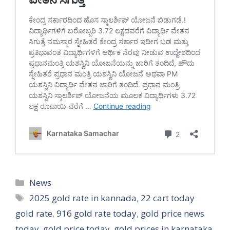
Categories
News
Tags
2025 gold rate in kannada
,
22 cart today
gold rate
,
916 gold rate today
,
gold price news
today
,
gold price today
,
gold prices in karnataka