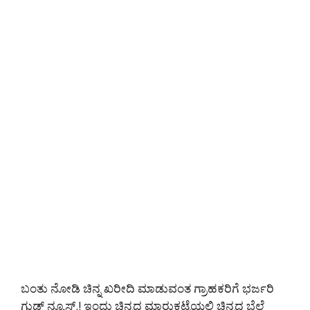
ಬಂತು ನೋಡಿ ಚಿನ್ನ ಖರೀದಿ ಮಾಡುವಂತ ಗ್ರಾಹಕರಿಗೆ ಭರ್ಜರಿ
ಗುಡ್ ನ್ಯೂಸ್.! ಇಂದು ಚಿನ್ನದ ಮಾರುಕಟ್ಟೆಯಲ್ಲಿ ಚಿನ್ನದ ಬೆಲೆ