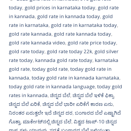
today
,
gold prices in karnataka today
,
gold rate
in kannada
,
gold rate in kannada today
,
gold
rate in karnataka
,
gold rate in karnataka today
,
gold rate kannada
,
gold rate kannada today
,
gold rate kannada video
,
gold rate price today
,
gold rate today
,
gold rate today 22k
,
gold silver
rate today
,
kannada gold rate today
,
karnataka
gold rate
,
today gold rate
,
today gold rate in
kannada
,
today gold rate in kannada karnataka
,
today gold rate in kannada language
,
today gold
rates in kannada
,
ಚಿನ್ನದ ಬೆಲೆ
,
ಚಿನ್ನದ ಬೆಲೆ ಇಳಿಕೆ ಫಿಕ್ಸಾ
,
ಚಿನ್ನದ ಬೆಲೆ ಏರಿಕೆ
,
ಚಿನ್ನದ ಬೆಲೆ ಭಾರೀ ಏರಿಕೆಗೆ ಕಾರಣ ಏನು
,
ನಿರಂತರ ಏರುತ್ತಲೇ ಇದೆ ಚಿನ್ನದ ದರ
,
ಬಂಗಾರದ ಬೆಲೆ ಎಷ್ಟಾಗಿದೆ
ಗೊತ್ತಾ
,
ಮಾರ್ಕೇಟ್‌ನಲ್ಲಿ ಚಿನ್ನದ ಬೆಲೆ
,
ವಿಶ್ವದ ಟಾಪ್‌-10 ಚಿನ್ನದ
ರಾಷ್ಟ್ರಗಳು ಯಾವುವು
,
ಸದ್ಯಕ್ಕೆ ಬಂಗಾರದ ಬೆಲೆ ಇಳಿಯುತ್ತಾ