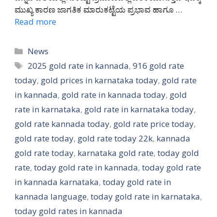
ಮುಖ್ಯ ಕಾರಣ ಜಾಗತಿಕ ಮಾರುಕಟ್ಟೆಯ ಪ್ರಭಾವ ಹಾಗೂ …
Read more
Categories
News
Tags
2025 gold rate in kannada
,
916 gold rate
today
,
gold prices in karnataka today
,
gold rate
in kannada
,
gold rate in kannada today
,
gold
rate in karnataka
,
gold rate in karnataka today
,
gold rate kannada today
,
gold rate price today
,
gold rate today
,
gold rate today 22k
,
kannada
gold rate today
,
karnataka gold rate
,
today gold
rate
,
today gold rate in kannada
,
today gold rate
in kannada karnataka
,
today gold rate in
kannada language
,
today gold rate in karnataka
,
today gold rates in kannada