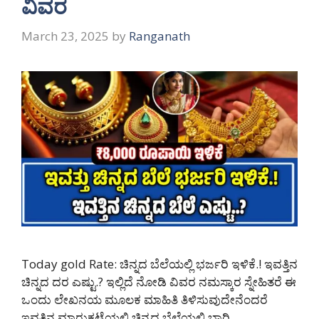
ವಿವರ
March 23, 2025
by
Ranganath
Today gold Rate: ಚಿನ್ನದ ಬೆಲೆಯಲ್ಲಿ ಭರ್ಜರಿ ಇಳಿಕೆ.! ಇವತ್ತಿನ
ಚಿನ್ನದ ದರ ಎಷ್ಟು.? ಇಲ್ಲಿದೆ ನೋಡಿ ವಿವರ ನಮಸ್ಕಾರ ಸ್ನೇಹಿತರೆ ಈ
ಒಂದು ಲೇಖನಯ ಮೂಲಕ ಮಾಹಿತಿ ತಿಳಿಸುವುದೇನೆಂದರೆ
ಇವತ್ತಿನ ಮಾರುಕಟ್ಟೆಯಲ್ಲಿ ಚಿನ್ನದ ಬೆಲೆಯಲ್ಲಿ ಭಾರಿ