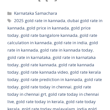
Categories
Karnataka Samachara
Tags
2025 gold rate in kannada
,
dubai gold rate in
kannada
,
gold price in kannada
,
gold price
today
,
gold rate bangalore kannada
,
gold rate
calculation in kannada
,
gold rate in india
,
gold
rate in kannada
,
gold rate in kannada today
,
gold rate in karnataka
,
gold rate in karnataka
today
,
gold rate kannada
,
gold rate kannada
today
,
gold rate kannada video
,
gold rate kerala
today
,
gold rate prediction in kannada
,
gold rate
today
,
gold rate today in chennai
,
gold rate
today in chennai grt
,
gold rate today in chennai
live
,
gold rate today in kerala
,
gold rate today
kerala
,
gold rate today malayalam
,
india gold