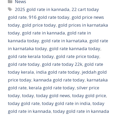
Categories
News
Tags
2025 gold rate in kannada
,
22 cart today
gold rate
,
916 gold rate today
,
gold price news
today
,
gold price today
,
gold prices in karnataka
today
,
gold rate in kannada
,
gold rate in
kannada today
,
gold rate in karnataka
,
gold rate
in karnataka today
,
gold rate kannada today
,
gold rate kerala today
,
gold rate price today
,
gold rate today
,
gold rate today 22k
,
gold rate
today kerala
,
india gold rate today
,
jeddah gold
price today
,
kannada gold rate today
,
karnataka
gold rate
,
kerala gold rate today
,
silver price
today
,
today
,
today gold news
,
today gold price
,
today gold rate
,
today gold rate in india
,
today
gold rate in kannada
,
today gold rate in kannada