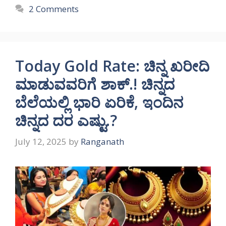
2 Comments
Today Gold Rate: ಚಿನ್ನ ಖರೀದಿ
ಮಾಡುವವರಿಗೆ ಶಾಕ್.! ಚಿನ್ನದ
ಬೆಲೆಯಲ್ಲಿ ಭಾರಿ ಏರಿಕೆ, ಇಂದಿನ
ಚಿನ್ನದ ದರ ಎಷ್ಟು.?
July 12, 2025
by
Ranganath