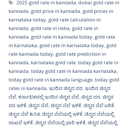
Tags
2025 gold rate in kannada
,
dubai gold rate in
kannada
,
gold price in kannada
,
gold prices in
karnataka today
,
gold rate calculation in
kannada
,
gold rate in india
,
gold rate in
kannada
,
gold rate in kannada today
,
gold rate
in karnataka
,
gold rate in karnataka today
,
gold
rate kannada today
,
gold rate prediction in
kannada
,
karnataka gold rate
,
today gold rate in
kannada
,
today gold rate in kannada karnataka
,
today gold rate in kannada language
,
today gold
rates in kannada
,
ಇಂದಿನ ಚಿನ್ನದ ದರ
,
ಇಂದಿನ ಚಿನ್ನದ
ಬೆಲೆ
,
ಕರ್ನಾಟಕದಲ್ಲಿ ಇಂದಿನ ಚಿನ್ನದ ಬೆಲೆ
,
ಚಿನ್ನದ ದರ
,
ಚಿನ್ನದ
ದರ ಇಳಿಕೆ
,
ಚಿನ್ನದ ಬೆಲೆ
,
ಚಿನ್ನದ ಬೆಲೆ ಇಳಿಕೆ
,
ಚಿನ್ನದ ಬೆಲೆ ಏರಿಕೆ
,
ಚಿನ್ನದ ಬೆಲೆ ಕುಸಿತ
,
ಚಿನ್ನದ ಬೆಲೆಯಲ್ಲಿ ಇಳಿಕೆ
,
ಚಿನ್ನದ ಬೆಲೆಯಲ್ಲಿ
ದಾಖಲೆ ಇಳಿಕೆ
,
ಚಿನ್ನದ ಬೆಲೆಯಲ್ಲಿ ಭಾರಿ ಇಳಿಕೆ
,
ಚಿನ್ನದ ಬೆಲೆಯಲ್ಲಿ