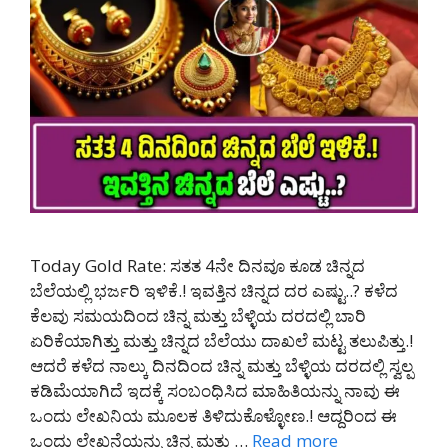
Today Gold Rate: ಸತತ 4ನೇ ದಿನವೂ ಕೂಡ ಚಿನ್ನದ
ಬೆಲೆಯಲ್ಲಿ ಭರ್ಜರಿ ಇಳಿಕೆ.! ಇವತ್ತಿನ ಚಿನ್ನದ ದರ ಎಷ್ಟು..? ಕಳೆದ
ಕೆಲವು ಸಮಯದಿಂದ ಚಿನ್ನ ಮತ್ತು ಬೆಳ್ಳಿಯ ದರದಲ್ಲಿ ಬಾರಿ
ಏರಿಕೆಯಾಗಿತ್ತು ಮತ್ತು ಚಿನ್ನದ ಬೆಲೆಯು ದಾಖಲೆ ಮಟ್ಟ ತಲುಪಿತ್ತು.!
ಆದರೆ ಕಳೆದ ನಾಲ್ಕು ದಿನದಿಂದ ಚಿನ್ನ ಮತ್ತು ಬೆಳ್ಳಿಯ ದರದಲ್ಲಿ ಸ್ವಲ್ಪ
ಕಡಿಮೆಯಾಗಿದೆ ಇದಕ್ಕೆ ಸಂಬಂಧಿಸಿದ ಮಾಹಿತಿಯನ್ನು ನಾವು ಈ
ಒಂದು ಲೇಖನಿಯ ಮೂಲಕ ತಿಳಿದುಕೊಳ್ಳೋಣ.! ಆದ್ದರಿಂದ ಈ
ಒಂದು ಲೇಖನೆಯನ್ನು ಚಿನ್ನ ಮತ್ತು …
Read more