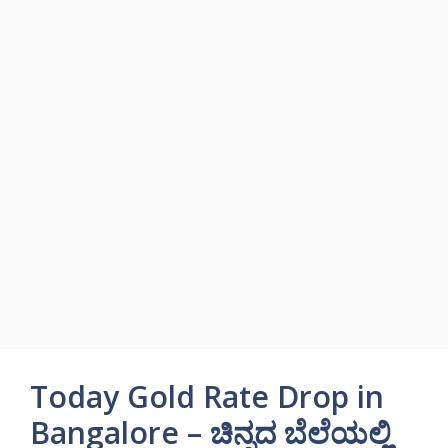
Today Gold Rate Drop in
Bangalore – ಚಿನ್ನದ ಬೆಲೆಯಲ್ಲಿ