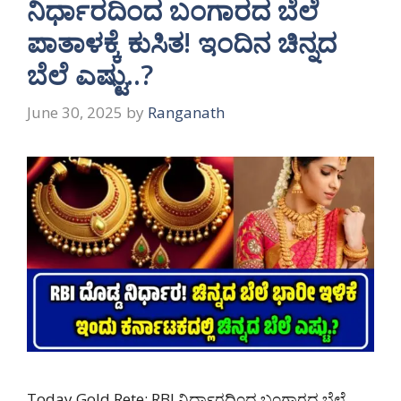
ನಿರ್ಧಾರದಿಂದ ಬಂಗಾರದ ಬೆಲೆ
ಪಾತಾಳಕ್ಕೆ ಕುಸಿತ! ಇಂದಿನ ಚಿನ್ನದ
ಬೆಲೆ ಎಷ್ಟು..?
June 30, 2025
by
Ranganath
Today Gold Rete: RBI ನಿರ್ಧಾರದಿಂದ ಬಂಗಾರದ ಬೆಲೆ