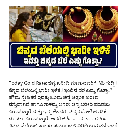
Today Gold Rate: ಚಿನ್ನ ಖರೀದಿ ಮಾಡುವವರಿಗೆ ಸಿಹಿ ಸುದ್ದಿ.!
ಚಿನ್ನದ ಬೆಲೆಯಲ್ಲಿ ಭಾರೀ ಇಳಿಕೆ.! ಇಂದಿನ ದರ ಎಷ್ಟು ಗೊತ್ತಾ..?
ಹೌದು ಸ್ನೇಹಿತರೆ ಇವತ್ತು ಒಂದು ಚಿನ್ನ ಅತ್ಯಂತ ಖರೀದಿ
ವಸ್ತುವಾಗಿದೆ ಹಾಗೂ ಸಾಕಷ್ಟು ಜನರು ಚಿನ್ನ ಖರೀದಿ ಮಾಡಲು
ಬಯಸುತ್ತಾರೆ ಮತ್ತು ಇನ್ನು ಕೆಲವರು ಚಿನ್ನದ ಮೇಲೆ ಹೂಡಿಕೆ
ಮಾಡಲು ಬಯಸುತ್ತಾರೆ. ಆದರೆ ಕಳೆದ ಒಂದು ವಾರಗಳಿಂದ
ಚಿನ್ನದ ಬೆಲೆಯಲ್ಲಿ ಸಾಕಷ್ಟು ಪ್ರಮಾಣದಲ್ಲಿ ಏರಿಕೆಯಾಗುತ್ತದೆ ಇದಕ್ಕೆ