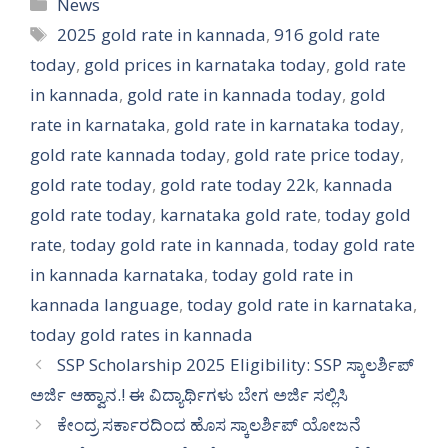
Categories
News
Tags
2025 gold rate in kannada
,
916 gold rate
today
,
gold prices in karnataka today
,
gold rate
in kannada
,
gold rate in kannada today
,
gold
rate in karnataka
,
gold rate in karnataka today
,
gold rate kannada today
,
gold rate price today
,
gold rate today
,
gold rate today 22k
,
kannada
gold rate today
,
karnataka gold rate
,
today gold
rate
,
today gold rate in kannada
,
today gold rate
in kannada karnataka
,
today gold rate in
kannada language
,
today gold rate in karnataka
,
today gold rates in kannada
SSP Scholarship 2025 Eligibility: SSP ಸ್ಕಾಲರ್ಶಿಪ್
ಅರ್ಜಿ ಆಹ್ವಾನ.! ಈ ವಿದ್ಯಾರ್ಥಿಗಳು ಬೇಗ ಅರ್ಜಿ ಸಲ್ಲಿಸಿ
ಕೇಂದ್ರ ಸರ್ಕಾರದಿಂದ ಹೊಸ ಸ್ಕಾಲರ್ಶಿಪ್ ಯೋಜನೆ