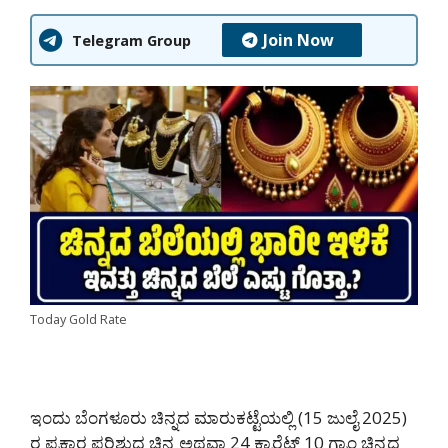
Join Now
Telegram Group
Today Gold Rate
ಇಂದು ಬೆಂಗಳೂರು ಚಿನ್ನದ ಮಾರುಕಟ್ಟೆಯಲ್ಲಿ (15 ಜುಲೈ 2025)
ರ ಪ್ರಕಾರ ಪರಿಶುದ್ಧ ಚಿನ್ನ ಅಥವಾ 24 ಕ್ಯಾರೆಟ್ 10 ಗ್ರಾಂ ಚಿನ್ನದ