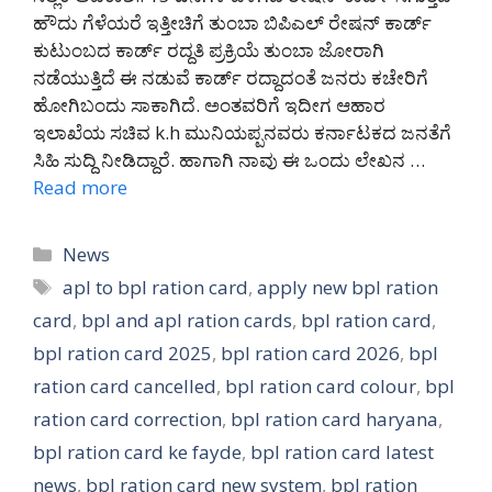
ಹೌದು ಗೆಳೆಯರೆ ಇತ್ತೀಚಿಗೆ ತುಂಬಾ ಬಿಪಿಎಲ್ ರೇಷನ್ ಕಾರ್ಡ್
ಕುಟುಂಬದ ಕಾರ್ಡ್ ರದ್ದತಿ ಪ್ರಕ್ರಿಯೆ ತುಂಬಾ ಜೋರಾಗಿ
ನಡೆಯುತ್ತಿದೆ ಈ ನಡುವೆ ಕಾರ್ಡ್ ರದ್ದಾದಂತೆ ಜನರು ಕಚೇರಿಗೆ
ಹೋಗಿಬಂದು ಸಾಕಾಗಿದೆ. ಅಂತವರಿಗೆ ಇದೀಗ ಆಹಾರ
ಇಲಾಖೆಯ ಸಚಿವ k.h ಮುನಿಯಪ್ಪನವರು ಕರ್ನಾಟಕದ ಜನತೆಗೆ
ಸಿಹಿ ಸುದ್ದಿ ನೀಡಿದ್ದಾರೆ. ಹಾಗಾಗಿ ನಾವು ಈ ಒಂದು ಲೇಖನ …
Read more
Categories
News
Tags
apl to bpl ration card
,
apply new bpl ration
card
,
bpl and apl ration cards
,
bpl ration card
,
bpl ration card 2025
,
bpl ration card 2026
,
bpl
ration card cancelled
,
bpl ration card colour
,
bpl
ration card correction
,
bpl ration card haryana
,
bpl ration card ke fayde
,
bpl ration card latest
news
,
bpl ration card new system
,
bpl ration