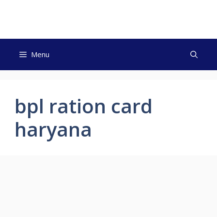
Skip
to
content
Menu
bpl ration card
haryana