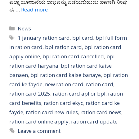
ಎಲ್ಲಾ ಯೋಜನೆಯ ಲಾಭವನ್ನು ಪಡೆಯಬಹುದು ಹಾಗಾಗಿ ನೀವು
ಈ …
Read more
Categories
News
Tags
1 january ration card
,
bpl card
,
bpl full form
in ration card
,
bpl ration card
,
bpl ration card
apply online
,
bpl ration card cancelled
,
bpl
ration card haryana
,
bpl ration card kaise
banaen
,
bpl ration card kaise banaye
,
bpl ration
card ke fayde
,
new ration card
,
ration card
,
ration card 2025
,
ration card apl or bpl
,
ration
card benefits
,
ration card ekyc
,
ration card ke
fayde
,
ration card new rules
,
ration card news
,
ration card online apply
,
ration card update
Leave a comment