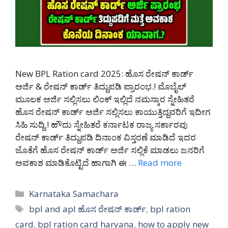
New BPL Ration card 2025: ಹೊಸ ರೇಷನ್ ಕಾರ್ಡ್
ಅರ್ಜಿ & ರೇಷನ್ ಕಾರ್ಡ್ ತಿದ್ದುಪಡಿ ಪ್ರಾರಂಭ.! ಮೊಬೈಲ್
ಮೂಲಕ ಅರ್ಜಿ ಸಲ್ಲಿಸಲು ಲಿಂಕ್ ಇಲ್ಲಿದೆ ನಮಸ್ಕಾರ ಸ್ನೇಹಿತರೆ
ಹೊಸ ರೇಷನ್ ಕಾರ್ಡ್ ಅರ್ಜಿ ಸಲ್ಲಿಸಲು ಕಾಯುತ್ತಿದ್ದವರಿಗೆ ಇದೀಗ
ಸಿಹಿ ಸುದ್ದಿ.! ಹೌದು ಸ್ನೇಹಿತರೆ ಕರ್ನಾಟಕ ರಾಜ್ಯ ಸರ್ಕಾರವು
ರೇಷನ್ ಕಾರ್ಡ್ ತಿದ್ದುಪಡಿ ದಿನಾಂಕ ವಿಸ್ತರಣೆ ಮಾಡಿದೆ ಇದರ
ಜೊತೆಗೆ ಹೊಸ ರೇಷನ್ ಕಾರ್ಡ್ ಅರ್ಜಿ ಸಲ್ಲಿಕೆ ಮಾಡಲು ಜನರಿಗೆ
ಅವಕಾಶ ಮಾಡಿಕೊಟ್ಟಿದೆ ಹಾಗಾಗಿ ಈ …
Read more
Categories
Karnataka Samachara
Tags
bpl and apl ಹೊಸ ರೇಷನ್ ಕಾರ್ಡ್
,
bpl ration
card
,
bpl ration card haryana
,
how to apply new