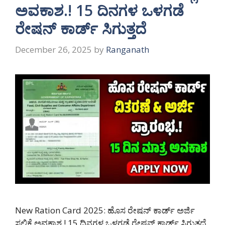
ಅವಕಾಶ.! 15 ದಿನಗಳ ಒಳಗಡೆ
ರೇಷನ್ ಕಾರ್ಡ್ ಸಿಗುತ್ತದೆ
December 26, 2025
by
Ranganath
New Ration Card 2025: ಹೊಸ ರೇಷನ್ ಕಾರ್ಡ್ ಅರ್ಜಿ
ಸಲ್ಲಿಕೆ ಅವಕಾಶ.! 15 ದಿನಗಳ ಒಳಗಡೆ ರೇಷನ್ ಕಾರ್ಡ್ ಸಿಗುತ್ತದೆ