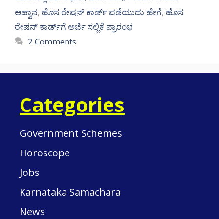
ಆಹ್ವಾನ
,
ಹೊಸ ರೇಷನ್ ಕಾರ್ಡ್ ಪಡೆಯುದು ಹೇಗೆ
,
ಹೊಸ
ರೇಷನ್ ಕಾರ್ಡ್‌ಗೆ ಅರ್ಜಿ ಸಲ್ಲಿಕೆ ಪ್ರಾರಂಭ
2 Comments
Categories
Government Schemes
Horoscope
Jobs
Karnataka Samachara
News