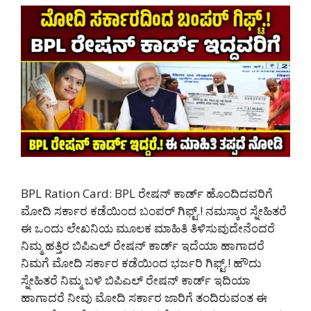
BPL Ration Card: BPL ರೇಷನ್ ಕಾರ್ಡ್ ಹೊಂದಿದವರಿಗೆ
ಮೋದಿ ಸರ್ಕಾರ ಕಡೆಯಿಂದ ಬಂಪರ್ ಗಿಫ್ಟ್.! ನಮಸ್ಕಾರ ಸ್ನೇಹಿತರೆ
ಈ ಒಂದು ಲೇಖನಿಯ ಮೂಲಕ ಮಾಹಿತಿ ತಿಳಿಸುವುದೇನೆಂದರೆ
ನಿಮ್ಮ ಹತ್ತಿರ ಬಿಪಿಎಲ್ ರೇಷನ್ ಕಾರ್ಡ್ ಇದೆಯಾ ಹಾಗಾದರೆ
ನಿಮಗೆ ಮೋದಿ ಸರ್ಕಾರ ಕಡೆಯಿಂದ ಭರ್ಜರಿ ಗಿಫ್ಟ್.! ಹೌದು
ಸ್ನೇಹಿತರೆ ನಿಮ್ಮ ಬಳಿ ಬಿಪಿಎಲ್ ರೇಷನ್ ಕಾರ್ಡ್ ಇದಿಯಾ
ಹಾಗಾದರೆ ನೀವು ಮೋದಿ ಸರ್ಕಾರ ಜಾರಿಗೆ ತಂದಿರುವಂತ ಈ