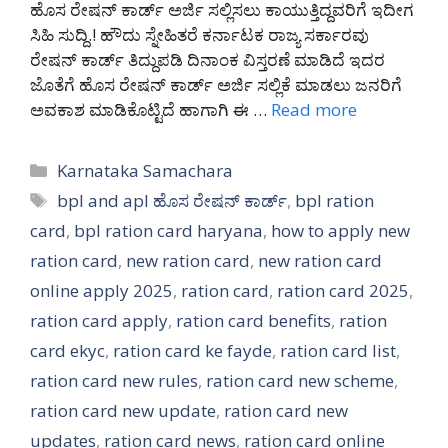
ಹೊಸ ರೇಷನ್ ಕಾರ್ಡ್ ಅರ್ಜಿ ಸಲ್ಲಿಸಲು ಕಾಯುತ್ತಿದ್ದವರಿಗೆ ಇದೀಗ
ಸಿಹಿ ಸುದ್ದಿ.! ಹೌದು ಸ್ನೇಹಿತರೆ ಕರ್ನಾಟಕ ರಾಜ್ಯ ಸರ್ಕಾರವು
ರೇಷನ್ ಕಾರ್ಡ್ ತಿದ್ದುಪಡಿ ದಿನಾಂಕ ವಿಸ್ತರಣೆ ಮಾಡಿದೆ ಇದರ
ಜೊತೆಗೆ ಹೊಸ ರೇಷನ್ ಕಾರ್ಡ್ ಅರ್ಜಿ ಸಲ್ಲಿಕೆ ಮಾಡಲು ಜನರಿಗೆ
ಅವಕಾಶ ಮಾಡಿಕೊಟ್ಟಿದೆ ಹಾಗಾಗಿ ಈ …
Read more
Categories
Karnataka Samachara
Tags
bpl and apl ಹೊಸ ರೇಷನ್ ಕಾರ್ಡ್
,
bpl ration
card
,
bpl ration card haryana
,
how to apply new
ration card
,
new ration card
,
new ration card
online apply 2025
,
ration card
,
ration card 2025
,
ration card apply
,
ration card benefits
,
ration
card ekyc
,
ration card ke fayde
,
ration card list
,
ration card new rules
,
ration card new scheme
,
ration card new update
,
ration card new
updates
,
ration card news
,
ration card online