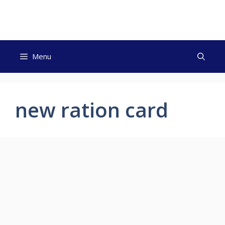
Skip
to
content
Menu
new ration card