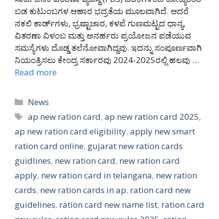
ಬಡ ಕುಟುಂಬಗಳ ಆಹಾರ ಭದ್ರತೆಯ ಮೂಲವಾಗಿದೆ. ಆದರೆ
ನಕಲಿ ಕಾರ್ಡ್‌ಗಳು, ಭ್ರಷ್ಟಾಚಾರ, ಕಳಪೆ ಗುಣಮಟ್ಟದ ಧಾನ್ಯ,
ವಿತರಣಾ ವಿಳಂಬ ಮತ್ತು ಅನರ್ಹರು ಪ್ರಯೋಜನ ಪಡೆಯುವ
ಸಮಸ್ಯೆಗಳು ದೊಡ್ಡ ತಲೆನೋವಾಗಿದ್ದವು. ಇದನ್ನು ಸಂಪೂರ್ಣವಾಗಿ
ನಿಯಂತ್ರಿಸಲು ಕೇಂದ್ರ ಸರ್ಕಾರವು 2024-2025ರಲ್ಲಿ ಹಲವು …
Read more
Categories
News
Tags
ap new ration card
,
ap new ration card 2025
,
ap new ration card eligibility
,
apply new smart
ration card online
,
gujarat new ration cards
guidlines
,
new ration card
,
new ration card
apply
,
new ration card in telangana
,
new ration
cards
,
new ration cards in ap
,
ration card new
guidelines
,
ration card new name list
,
ration card