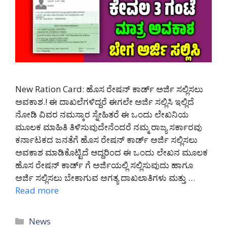
New Ration Card: ಹೊಸ ರೇಷನ್ ಕಾರ್ಡ್ ಅರ್ಜಿ ಸಲ್ಲಿಸಲು
ಅವಕಾಶ.! ಈ ದಾಖಲೆಗಳಿದ್ದರೆ ಈಗಲೇ ಅರ್ಜಿ ಸಲ್ಲಿಸಿ ಇಲ್ಲಿದೆ
ನೋಡಿ ವಿವರ ನಮಸ್ಕಾರ ಸ್ನೇಹಿತರೆ ಈ ಒಂದು ಲೇಖನಿಯ
ಮೂಲಕ ಮಾಹಿತಿ ತಿಳಿಸುವುದೇನೆಂದರೆ ನಮ್ಮ ರಾಜ್ಯ ಸರ್ಕಾರವು
ಕರ್ನಾಟಕದ ಜನತೆಗೆ ಹೊಸ ರೇಷನ್ ಕಾರ್ಡ್ ಅರ್ಜಿ ಸಲ್ಲಿಸಲು
ಅವಕಾಶ ಮಾಡಿಕೊಟ್ಟಿದೆ ಆದ್ದರಿಂದ ಈ ಒಂದು ಲೇಖನ ಮೂಲಕ
ಹೊಸ ರೇಷನ್ ಕಾರ್ಡ್ ಗೆ ಅರ್ಜಿಯಲ್ಲಿ ಸಲ್ಲಿಸುವುದು ಹಾಗೂ
ಅರ್ಜಿ ಸಲ್ಲಿಸಲು ಬೇಕಾಗುವ ಅಗತ್ಯ ದಾಖಲಾತಿಗಳು ಮತ್ತು …
Read more
Categories
News