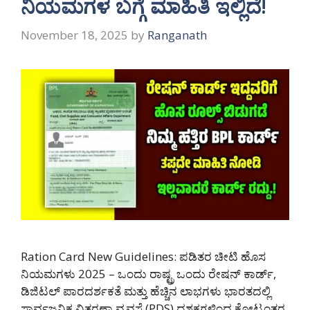
ನಿಯಮಗಳ ಬಗ್ಗೆ ಮಾಹಿತಿ ಇಲ್ಲಿದೆ!
November 18, 2025
by
Ranganath
Ration Card New Guidelines: ಪಡಿತರ ಚೀಟಿ ಹೊಸ
ನಿಯಮಗಳು 2025 – ಒಂದು ರಾಷ್ಟ್ರ ಒಂದು ರೇಷನ್ ಕಾರ್ಡ್,
ಡಿಜಿಟಲ್ ಪಾರದರ್ಶಕತೆ ಮತ್ತು ಹೆಚ್ಚಿನ ಲಾಭಗಳು ಭಾರತದಲ್ಲಿ
ಸಾರ್ವಜನಿಕ ವಿತರಣಾ ವ್ಯವಸ್ಥೆ (PDS) ದಶಕಗಳಿಂದ ಕೋಟ್ಯಂತರ