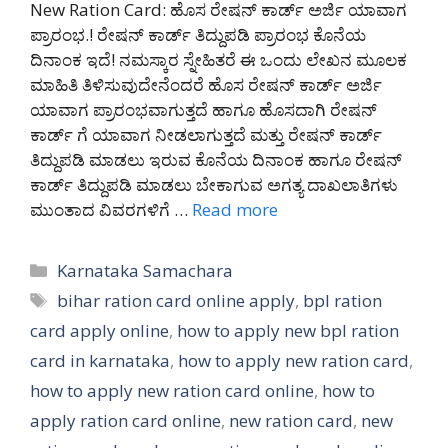
New Ration Card: ಹೊಸ ರೇಷನ್ ಕಾರ್ಡ್ ಅರ್ಜಿ ಯಾವಾಗ
ಪ್ರಾರಂಭ.! ರೇಷನ್ ಕಾರ್ಡ್ ತಿದ್ದುಪಡಿ ಪ್ರಾರಂಭ ಕೊನೆಯ
ದಿನಾಂಕ ಇದೆ! ನಮಸ್ಕಾರ ಸ್ನೇಹಿತರೆ ಈ ಒಂದು ಲೇಖನ ಮೂಲಕ
ಮಾಹಿತಿ ತಿಳಿಸುವುದೇನೆಂದರೆ ಹೊಸ ರೇಷನ್ ಕಾರ್ಡ್ ಅರ್ಜಿ
ಯಾವಾಗ ಪ್ರಾರಂಭವಾಗುತ್ತದೆ ಹಾಗೂ ಹೊಸದಾಗಿ ರೇಷನ್
ಕಾರ್ಡ್ ಗೆ ಯಾವಾಗ ನೀಡಲಾಗುತ್ತದೆ ಮತ್ತು ರೇಷನ್ ಕಾರ್ಡ್
ತಿದ್ದುಪಡಿ ಮಾಡಲು ಇರುವ ಕೊನೆಯ ದಿನಾಂಕ ಹಾಗೂ ರೇಷನ್
ಕಾರ್ಡ್ ತಿದ್ದುಪಡಿ ಮಾಡಲು ಬೇಕಾಗುವ ಅಗತ್ಯ ದಾಖಲಾತಿಗಳು
ಮುಂತಾದ ವಿವರಗಳಿಗೆ …
Read more
Categories
Karnataka Samachara
Tags
bihar ration card online apply
,
bpl ration
card apply online
,
how to apply new bpl ration
card in karnataka
,
how to apply new ration card
,
how to apply new ration card online
,
how to
apply ration card online
,
new ration card
,
new