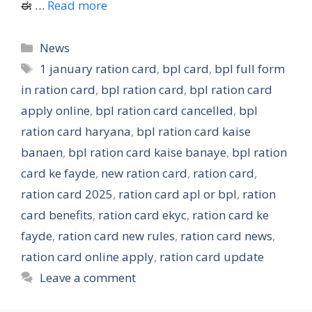
ಈ …
Read more
Categories
News
Tags
1 january ration card
,
bpl card
,
bpl full form
in ration card
,
bpl ration card
,
bpl ration card
apply online
,
bpl ration card cancelled
,
bpl
ration card haryana
,
bpl ration card kaise
banaen
,
bpl ration card kaise banaye
,
bpl ration
card ke fayde
,
new ration card
,
ration card
,
ration card 2025
,
ration card apl or bpl
,
ration
card benefits
,
ration card ekyc
,
ration card ke
fayde
,
ration card new rules
,
ration card news
,
ration card online apply
,
ration card update
Leave a comment