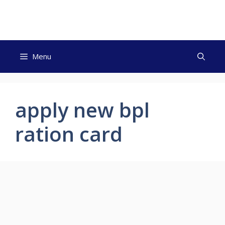
Skip
to
content
Menu
apply new bpl
ration card