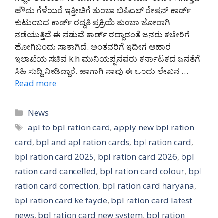
ಹೌದು ಗೆಳೆಯರೆ ಇತ್ತೀಚಿಗೆ ತುಂಬಾ ಬಿಪಿಎಲ್ ರೇಷನ್ ಕಾರ್ಡ್
ಕುಟುಂಬದ ಕಾರ್ಡ್ ರದ್ದತಿ ಪ್ರಕ್ರಿಯೆ ತುಂಬಾ ಜೋರಾಗಿ
ನಡೆಯುತ್ತಿದೆ ಈ ನಡುವೆ ಕಾರ್ಡ್ ರದ್ದಾದಂತೆ ಜನರು ಕಚೇರಿಗೆ
ಹೋಗಿಬಂದು ಸಾಕಾಗಿದೆ. ಅಂತವರಿಗೆ ಇದೀಗ ಆಹಾರ
ಇಲಾಖೆಯ ಸಚಿವ k.h ಮುನಿಯಪ್ಪನವರು ಕರ್ನಾಟಕದ ಜನತೆಗೆ
ಸಿಹಿ ಸುದ್ದಿ ನೀಡಿದ್ದಾರೆ. ಹಾಗಾಗಿ ನಾವು ಈ ಒಂದು ಲೇಖನ …
Read more
Categories
News
Tags
apl to bpl ration card
,
apply new bpl ration
card
,
bpl and apl ration cards
,
bpl ration card
,
bpl ration card 2025
,
bpl ration card 2026
,
bpl
ration card cancelled
,
bpl ration card colour
,
bpl
ration card correction
,
bpl ration card haryana
,
bpl ration card ke fayde
,
bpl ration card latest
news
,
bpl ration card new system
,
bpl ration