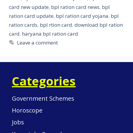
card new update
,
bpl ration card news
,
bpl
ration card update
,
bpl ration card yojana
,
bpl
ration cards
,
bpl rtion card
,
download bpl ration
card
,
haryana bpl ration card
Leave a comment
Categories
Government Schemes
Horoscope
Jobs