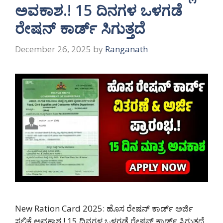
ಅವಕಾಶ.! 15 ದಿನಗಳ ಒಳಗಡೆ
ರೇಷನ್ ಕಾರ್ಡ್ ಸಿಗುತ್ತದೆ
December 26, 2025
by
Ranganath
New Ration Card 2025: ಹೊಸ ರೇಷನ್ ಕಾರ್ಡ್ ಅರ್ಜಿ
ಸಲ್ಲಿಕೆ ಅವಕಾಶ.! 15 ದಿನಗಳ ಒಳಗಡೆ ರೇಷನ್ ಕಾರ್ಡ್ ಸಿಗುತ್ತದೆ