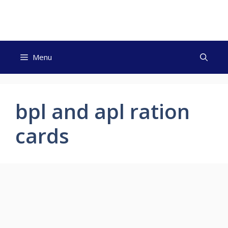
Skip
to
content
Menu
bpl and apl ration
cards