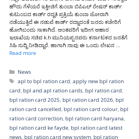
ಹೌದು ಗೆಳೆಯರೆ ಇತ್ತೀಚಿಗೆ ತುಂಬಾ ಬಿಪಿಎಲ್ ರೇಷನ್ ಕಾರ್ಡ್
ಕುಟುಂಬದ ಕಾರ್ಡ್ ರದ್ದತಿ ಪ್ರಕ್ರಿಯೆ ತುಂಬಾ ಜೋರಾಗಿ
ನಡೆಯುತ್ತಿದೆ ಈ ನಡುವೆ ಕಾರ್ಡ್ ರದ್ದಾದಂತೆ ಜನರು ಕಚೇರಿಗೆ
ಹೋಗಿಬಂದು ಸಾಕಾಗಿದೆ. ಅಂತವರಿಗೆ ಇದೀಗ ಆಹಾರ
ಇಲಾಖೆಯ ಸಚಿವ k.h ಮುನಿಯಪ್ಪನವರು ಕರ್ನಾಟಕದ ಜನತೆಗೆ
ಸಿಹಿ ಸುದ್ದಿ ನೀಡಿದ್ದಾರೆ. ಹಾಗಾಗಿ ನಾವು ಈ ಒಂದು ಲೇಖನ …
Read more
Categories
News
Tags
apl to bpl ration card
,
apply new bpl ration
card
,
bpl and apl ration cards
,
bpl ration card
,
bpl ration card 2025
,
bpl ration card 2026
,
bpl
ration card cancelled
,
bpl ration card colour
,
bpl
ration card correction
,
bpl ration card haryana
,
bpl ration card ke fayde
,
bpl ration card latest
news
,
bpl ration card new system
,
bpl ration