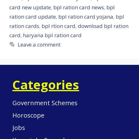
card new update
,
bpl ration card news
,
bpl
ration card update
,
bpl ration card yojana
,
bpl
ration cards
,
bpl rtion card
,
download bpl ration
card
,
haryana bpl ration card
Leave a comment
Categories
Government Schemes
Horoscope
Jobs