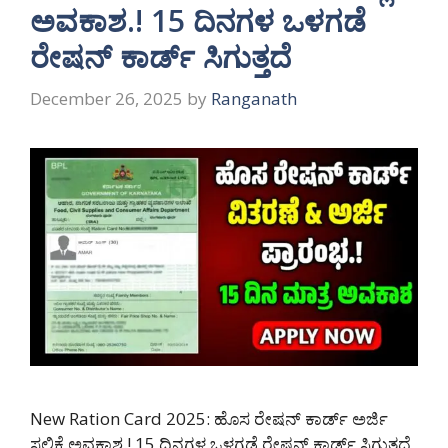
ಅವಕಾಶ.! 15 ದಿನಗಳ ಒಳಗಡೆ
ರೇಷನ್ ಕಾರ್ಡ್ ಸಿಗುತ್ತದೆ
December 26, 2025
by
Ranganath
New Ration Card 2025: ಹೊಸ ರೇಷನ್ ಕಾರ್ಡ್ ಅರ್ಜಿ
ಸಲ್ಲಿಕೆ ಅವಕಾಶ.! 15 ದಿನಗಳ ಒಳಗಡೆ ರೇಷನ್ ಕಾರ್ಡ್ ಸಿಗುತ್ತದೆ