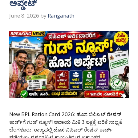
ಅಪ್ಡೇಟ್
June 8, 2026
by
Ranganath
New BPL Ration Card 2026: ಹೊಸ ಬಿಪಿಎಲ್ ರೇಷನ್
ಕಾರ್ಡ್‌ಗೆ ಗುಡ್ ನ್ಯೂಸ್! ಆದಾಯ ಮಿತಿ 3 ಲಕ್ಷಕ್ಕೆ ಏರಿಕೆ ಸಾಧ್ಯತೆ
ಬೆಂಗಳೂರು: ರಾಜ್ಯದಲ್ಲಿ ಹೊಸ ಬಿಪಿಎಲ್ ರೇಷನ್ ಕಾರ್ಡ್
ಪಡೆಯಲು ವರ್ಷಗಟ್ಟಲೆ ಕಾಯುತ್ತಿರುವ ಲಕ್ಷಾಂತರ