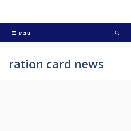
Skip
to
content
Menu
ration card news