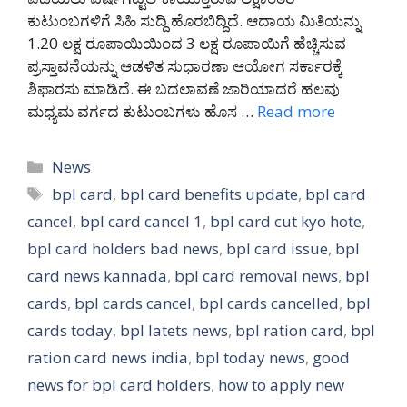
ಕುಟುಂಬಗಳಿಗೆ ಸಿಹಿ ಸುದ್ದಿ ಹೊರಬಿದ್ದಿದೆ. ಆದಾಯ ಮಿತಿಯನ್ನು
1.20 ಲಕ್ಷ ರೂಪಾಯಿಯಿಂದ 3 ಲಕ್ಷ ರೂಪಾಯಿಗೆ ಹೆಚ್ಚಿಸುವ
ಪ್ರಸ್ತಾವನೆಯನ್ನು ಆಡಳಿತ ಸುಧಾರಣಾ ಆಯೋಗ ಸರ್ಕಾರಕ್ಕೆ
ಶಿಫಾರಸು ಮಾಡಿದೆ. ಈ ಬದಲಾವಣೆ ಜಾರಿಯಾದರೆ ಹಲವು
ಮಧ್ಯಮ ವರ್ಗದ ಕುಟುಂಬಗಳು ಹೊಸ …
Read more
Categories
News
Tags
bpl card
,
bpl card benefits update
,
bpl card
cancel
,
bpl card cancel 1
,
bpl card cut kyo hote
,
bpl card holders bad news
,
bpl card issue
,
bpl
card news kannada
,
bpl card removal news
,
bpl
cards
,
bpl cards cancel
,
bpl cards cancelled
,
bpl
cards today
,
bpl latets news
,
bpl ration card
,
bpl
ration card news india
,
bpl today news
,
good
news for bpl card holders
,
how to apply new