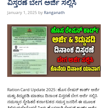
ವಿಸ್ತರಣೆ ಬೇಗ ಅರ್ಜಿ ಸಲ್ಲಿಸಿ
January 1, 2025
by
Ranganath
Ration Card Update 2025: ಹೊಸ ರೇಷನ್ ಕಾರ್ಡ್ ಅರ್ಜಿ
ಮತ್ತು ತಿದ್ದುಪಡಿ ಮಾಡಲು ದಿನಾಂಕ ವಿಸ್ತರಣೆ ಬೇಗ ಅರ್ಜಿ ಸಲ್ಲಿಸಿ
ನಮಸ್ಕಾರ ಸ್ನೇಹಿತರೆ ಕರ್ನಾಟಕದ ಸಮಸ್ತ ಜನರಿಗೆ ಈ ಮೂಲಕ
ತಿಳಿಸುವುದೇನೆಂದರೆ ನೀವು ಹೊಸದಾಗಿ ರೇಷನ್ ಕಾರ್ಡ್ ಅರ್ಜಿ