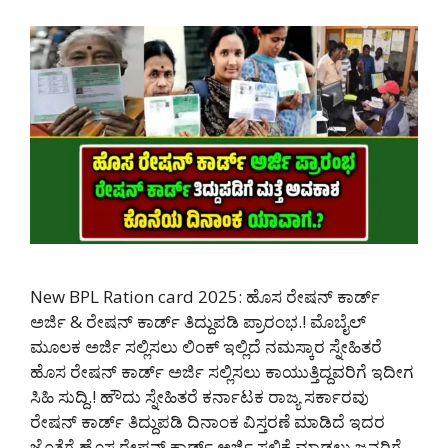
New BPL Ration card 2025: ಹೊಸ ರೇಷನ್ ಕಾರ್ಡ್
ಅರ್ಜಿ & ರೇಷನ್ ಕಾರ್ಡ್ ತಿದ್ದುಪಡಿ ಪ್ರಾರಂಭ.! ಮೊಬೈಲ್
ಮೂಲಕ ಅರ್ಜಿ ಸಲ್ಲಿಸಲು ಲಿಂಕ್ ಇಲ್ಲಿದೆ ನಮಸ್ಕಾರ ಸ್ನೇಹಿತರೆ
ಹೊಸ ರೇಷನ್ ಕಾರ್ಡ್ ಅರ್ಜಿ ಸಲ್ಲಿಸಲು ಕಾಯುತ್ತಿದ್ದವರಿಗೆ ಇದೀಗ
ಸಿಹಿ ಸುದ್ದಿ.! ಹೌದು ಸ್ನೇಹಿತರೆ ಕರ್ನಾಟಕ ರಾಜ್ಯ ಸರ್ಕಾರವು
ರೇಷನ್ ಕಾರ್ಡ್ ತಿದ್ದುಪಡಿ ದಿನಾಂಕ ವಿಸ್ತರಣೆ ಮಾಡಿದೆ ಇದರ
ಜೊತೆಗೆ ಹೊಸ ರೇಷನ್ ಕಾರ್ಡ್ ಅರ್ಜಿ ಸಲ್ಲಿಕೆ ಮಾಡಲು ಜನರಿಗೆ