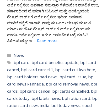
ಅರ್ಜಿ ಸಲ್ಲಿಸಲು ಅವಕಾಶ ನಮಸ್ಕಾರ ಗೆಳೆಯರೇ ಕರ್ನಾಟಕ ರಾಜ್ಯ
ಸರ್ಕಾರದಿಂದ ಹೊಸದಾಗಿ ಬಿಪಿಎಲ್ ಮತ್ತು ಅಂತ್ಯೋದಯ
ರೇಷನ್ ಕಾರ್ಡ್ ಗೆ ಅರ್ಜಿ ಸಲ್ಲಿಸಲು ಇದೀಗ ಅವಕಾಶ
ಮಾಡಿಕೊಟ್ಟಿದೆ ಹಾಗಾಗಿ ನಾವು ಈ ಒಂದು ಲೇಖನ ಮೂಲಕ
ಯಾರು ಈ ಹೊಸ ರೇಷನ್ ಕಾರ್ಡ್ ಗೆ ಅರ್ಜಿ ಸಲ್ಲಿಸಬಹುದು
ಹಾಗೂ ಅರ್ಜಿ ಸಲ್ಲಿಸಲು ಇರುವ ಅರ್ಹತೆಗಳ ಬಗ್ಗೆ ಮಾಹಿತಿ
ತಿಳಿದುಕೊಳ್ಳೋಣ …
Read more
Categories
News
Tags
bpl card
,
bpl card benefits update
,
bpl card
cancel
,
bpl card cancel 1
,
bpl card cut kyo hote
,
bpl card holders bad news
,
bpl card issue
,
bpl
card news kannada
,
bpl card removal news
,
bpl
cards
,
bpl cards cancel
,
bpl cards cancelled
,
bpl
cards today
,
bpl latets news
,
bpl ration card
,
bpl
ration card news india
,
bpl today news
,
good