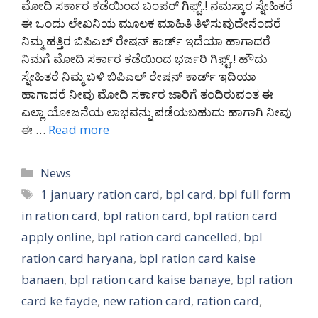
ಮೋದಿ ಸರ್ಕಾರ ಕಡೆಯಿಂದ ಬಂಪರ್ ಗಿಫ್ಟ್.! ನಮಸ್ಕಾರ ಸ್ನೇಹಿತರೆ
ಈ ಒಂದು ಲೇಖನಿಯ ಮೂಲಕ ಮಾಹಿತಿ ತಿಳಿಸುವುದೇನೆಂದರೆ
ನಿಮ್ಮ ಹತ್ತಿರ ಬಿಪಿಎಲ್ ರೇಷನ್ ಕಾರ್ಡ್ ಇದೆಯಾ ಹಾಗಾದರೆ
ನಿಮಗೆ ಮೋದಿ ಸರ್ಕಾರ ಕಡೆಯಿಂದ ಭರ್ಜರಿ ಗಿಫ್ಟ್.! ಹೌದು
ಸ್ನೇಹಿತರೆ ನಿಮ್ಮ ಬಳಿ ಬಿಪಿಎಲ್ ರೇಷನ್ ಕಾರ್ಡ್ ಇದಿಯಾ
ಹಾಗಾದರೆ ನೀವು ಮೋದಿ ಸರ್ಕಾರ ಜಾರಿಗೆ ತಂದಿರುವಂತ ಈ
ಎಲ್ಲಾ ಯೋಜನೆಯ ಲಾಭವನ್ನು ಪಡೆಯಬಹುದು ಹಾಗಾಗಿ ನೀವು
ಈ …
Read more
Categories
News
Tags
1 january ration card
,
bpl card
,
bpl full form
in ration card
,
bpl ration card
,
bpl ration card
apply online
,
bpl ration card cancelled
,
bpl
ration card haryana
,
bpl ration card kaise
banaen
,
bpl ration card kaise banaye
,
bpl ration
card ke fayde
,
new ration card
,
ration card
,