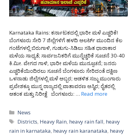
Karnataka Rains: ಕರ್ನಾಟಕದಲ್ಲಿ ಭಾರೀ ಮಳೆ ಎಚ್ಚರಿಕೆ!
ಬೆಂಗಳೂರು ಸೇರಿ 7 ಜಿಲ್ಲೆಗಳಿಗೆ ಹಳದಿ ಅಲರ್ಟ್ ಮುಂದಿನ ಕೆಲ
ಗಂಟೆಗಳಲ್ಲಿ ಬಿರುಗಾಳಿ, ಗುಡುಗು-ಸಿಡಿಲು ಸಹಿತ ಧಾರಾಕಾರ
ಮಳೆಯ ಸಾಧ್ಯತೆ; ಸಾರ್ವಜನಿಕರಿಗೆ ಮುನ್ನೆಚ್ಚರಿಕೆ ಸೂಚನೆ 30-40
ಕಿ.ಮೀ. ವೇಗದ ಗಾಳಿ, ಭಾರೀ ಮಳೆಯ ಮುನ್ಸೂಚನೆ; ಜನರು
ಎಚ್ಚರಿಕೆಯಿಂದಿರಲು ಸೂಚನೆ ಬೆಂಗಳೂರು ಸೇರಿದಂತೆ ದಕ್ಷಿಣ
ಒಳನಾಡು ಜಿಲ್ಲೆಗಳಲ್ಲಿ ಮಳೆ ಅಬ್ಬರ; ಆಡಳಿತ ಸಜ್ಜು ಮುಂಗಾರು
ಪ್ರವೇಶಕ್ಕೂ ಮುನ್ನ ರಾಜ್ಯದಲ್ಲಿ ವಾತಾವರಣ ಅಸ್ಥಿರ; ರೈತರಲ್ಲಿ
ಆತಂಕ ಮತ್ತು ನಿರೀಕ್ಷೆ ಬೆಂಗಳೂರು: …
Read more
Categories
News
Tags
Districts
,
Heavy Rain
,
heavy rain fall
,
heavy
rain in karnataka
,
heavy rain karanataka
,
heavy