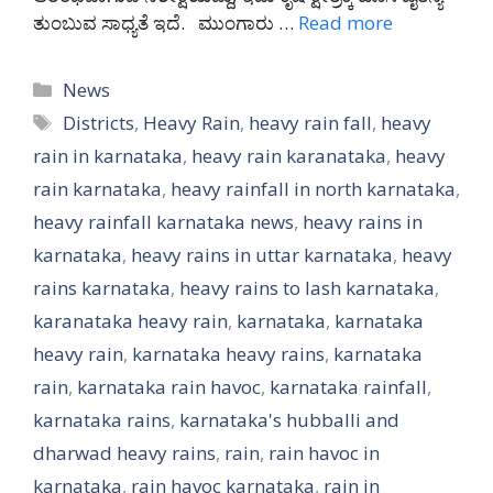
ತುಂಬುವ ಸಾಧ್ಯತೆ ಇದೆ. ಮುಂಗಾರು …
Read more
Categories
News
Tags
Districts
,
Heavy Rain
,
heavy rain fall
,
heavy
rain in karnataka
,
heavy rain karanataka
,
heavy
rain karnataka
,
heavy rainfall in north karnataka
,
heavy rainfall karnataka news
,
heavy rains in
karnataka
,
heavy rains in uttar karnataka
,
heavy
rains karnataka
,
heavy rains to lash karnataka
,
karanataka heavy rain
,
karnataka
,
karnataka
heavy rain
,
karnataka heavy rains
,
karnataka
rain
,
karnataka rain havoc
,
karnataka rainfall
,
karnataka rains
,
karnataka's hubballi and
dharwad heavy rains
,
rain
,
rain havoc in
karnataka
,
rain havoc karnataka
,
rain in