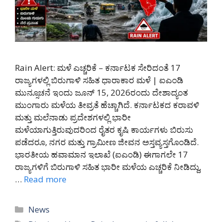
Rain Alert: ಮಳೆ ಎಚ್ಚರಿಕೆ – ಕರ್ನಾಟಕ ಸೇರಿದಂತೆ 17
ರಾಜ್ಯಗಳಲ್ಲಿ ಬಿರುಗಾಳಿ ಸಹಿತ ಧಾರಾಕಾರ ಮಳೆ | ಐಎಂಡಿ
ಮುನ್ಸೂಚನೆ ಇಂದು ಜೂನ್ 15, 2026ರಂದು ದೇಶಾದ್ಯಂತ
ಮುಂಗಾರು ಮಳೆಯ ತೀವ್ರತೆ ಹೆಚ್ಚಾಗಿದೆ. ಕರ್ನಾಟಕದ ಕರಾವಳಿ
ಮತ್ತು ಮಲೆನಾಡು ಪ್ರದೇಶಗಳಲ್ಲಿ ಭಾರೀ
ಮಳೆಯಾಗುತ್ತಿರುವುದರಿಂದ ರೈತರ ಕೃಷಿ ಕಾರ್ಯಗಳು ಬಿರುಸು
ಪಡೆದರೂ, ನಗರ ಮತ್ತು ಗ್ರಾಮೀಣ ಜೀವನ ಅಸ್ತವ್ಯಸ್ತಗೊಂಡಿದೆ.
ಭಾರತೀಯ ಹವಾಮಾನ ಇಲಾಖೆ (ಐಎಂಡಿ) ಈಗಾಗಲೇ 17
ರಾಜ್ಯಗಳಿಗೆ ಬಿರುಗಾಳಿ ಸಹಿತ ಭಾರೀ ಮಳೆಯ ಎಚ್ಚರಿಕೆ ನೀಡಿದ್ದು,
…
Read more
Categories
News