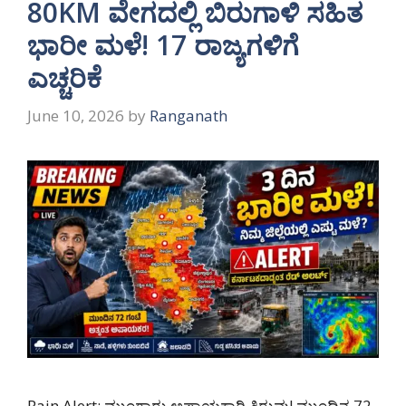
80KM ವೇಗದಲ್ಲಿ ಬಿರುಗಾಳಿ ಸಹಿತ
ಭಾರೀ ಮಳೆ! 17 ರಾಜ್ಯಗಳಿಗೆ
ಎಚ್ಚರಿಕೆ
June 10, 2026
by
Ranganath
Rain Alert: ಮುಂಗಾರು ಅಪಾಯಕಾರಿ ತಿರುವು! ಮುಂದಿನ 72