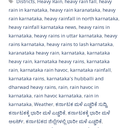
Tags
Districts
,
Heavy Rain
,
heavy rain fall
,
heavy
rain in karnataka
,
heavy rain karanataka
,
heavy
rain karnataka
,
heavy rainfall in north karnataka
,
heavy rainfall karnataka news
,
heavy rains in
karnataka
,
heavy rains in uttar karnataka
,
heavy
rains karnataka
,
heavy rains to lash karnataka
,
karanataka heavy rain
,
karnataka
,
karnataka
heavy rain
,
karnataka heavy rains
,
karnataka
rain
,
karnataka rain havoc
,
karnataka rainfall
,
karnataka rains
,
karnataka's hubballi and
dharwad heavy rains
,
rain
,
rain havoc in
karnataka
,
rain havoc karnataka
,
rain in
karnataka
,
Weather
,
ಕರ್ನಾಟಕ ಮಳೆ ಎಚ್ಚರಿಕೆ ಸುದ್ದಿ
,
ಕರ್ನಾಟಕಕ್ಕೆ ಭಾರೀ ಮಳೆ ಎಚ್ಚರಿಕೆ
,
ಕರ್ನಾಟಕಕ್ಕೆ ಭಾರೀ ಮಳೆ
ಅಲರ್ಟ್‌
,
ಕರ್ನಾಟಕದ ಜಿಲ್ಲೆಗಳಲ್ಲಿ ಭಾರೀ ಮಳೆ ಎಚ್ಚರಿಕೆ
,