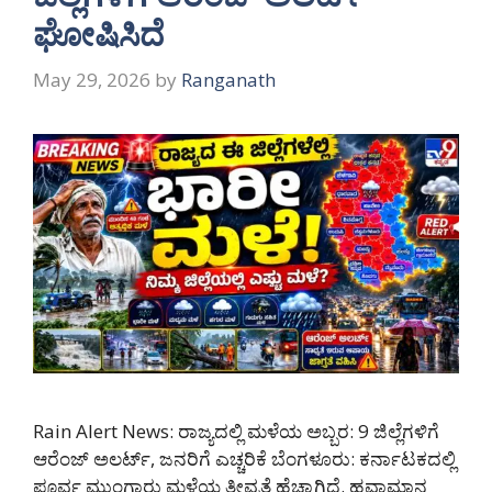
ಘೋಷಿಸಿದೆ
May 29, 2026
by
Ranganath
Rain Alert News: ರಾಜ್ಯದಲ್ಲಿ ಮಳೆಯ ಅಬ್ಬರ: 9 ಜಿಲ್ಲೆಗಳಿಗೆ
ಆರೆಂಜ್ ಅಲರ್ಟ್, ಜನರಿಗೆ ಎಚ್ಚರಿಕೆ ಬೆಂಗಳೂರು: ಕರ್ನಾಟಕದಲ್ಲಿ
ಪೂರ್ವ ಮುಂಗಾರು ಮಳೆಯ ತೀವ್ರತೆ ಹೆಚ್ಚಾಗಿದೆ. ಹವಾಮಾನ