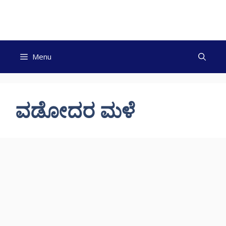
Skip
to
content
Menu
ವಡೋದರ ಮಳೆ