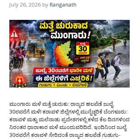
July 26, 2026
by
Ranganath
ಮುಂಗಾರು ಮಳೆ ಮತ್ತೆ ಚುರುಕು: ರಾಜ್ಯದ ಹಲವೆಡೆ ಜುಲೈ
30ರವರೆಗೆ ಮಳೆ! ಕರಾವಳಿ ಜಿಲ್ಲೆಗಳಲ್ಲಿ ಮುನ್ನೆಚ್ಚರಿಕೆ ಬೆಂಗಳೂರು:
ಕರಾವಳಿ ಮತ್ತು ಮಲೆನಾಡು ಪ್ರದೇಶಗಳಲ್ಲಿ ಕಳೆದ ಕೆಲ ದಿನಗಳಿಂದ
ನಿರಂತರ ಧಾರಾಕಾರ ಮಳೆ ಮುಂದುವರಿದಿದೆ. ಇಂದಿನಿಂದ ಜುಲೈ
30ರವರೆಗೆ ಕರಾವಳಿ ಸೇರಿದಂತೆ ರಾಜ್ಯದ ಹಲವೆಡೆ ಗುಡುಗು-