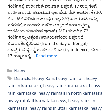
ಗಂಟೆಗಳಲ್ಲಿ ಭಾರೀ ಮಳೆ-ಬಿರುಗಾಳಿ ಎಚ್ಚರಿಕೆ, 17 ರಾಜ್ಯಗಳಿಗೆ
ಭಾರೀ ಅಪಾಯ ಹವಾಮಾನ ಇಲಾಖೆಯ ರೆಡ್ ಅಲರ್ಟ್: ಕೇರಳ,
ಕರ್ನಾಟಕ ಸೇರಿದಂತೆ ಹಲವು ರಾಜ್ಯಗಳಲ್ಲಿ ಜಾಗರೂಕತೆ ಅಗತ್ಯ
ನಗರದಲ್ಲಿ ಮುಂಗಾರು ಮಳೆಯ ಅಬ್ಬರ ಜೋರಾಗುತ್ತಿದ್ದು,
ಭಾರತೀಯ ಹವಾಮಾನ ಇಲಾಖೆ (IMD) ಮುಂದಿನ 72
ಗಂಟೆಗಳನ್ನು ಅತ್ಯಂತ ನಿರ್ಣಾಯಕವೆಂದು ಎಚ್ಚರಿಸಿದೆ.
ಬಂಗಾಳಕೊಲ್ಲಿಯಿಂದ (from the Bay of Bengal)
ಏಳುತ್ತಿರುವ ವ್ಯವಸ್ಥೆಯ ಪ್ರಭಾವದಿಂದ (by influence) ದೇಶದ
17 ರಾಜ್ಯಗಳಲ್ಲಿ …
Read more
Categories
News
Tags
Districts
,
Heavy Rain
,
heavy rain fall
,
heavy
rain in karnataka
,
heavy rain karanataka
,
heavy
rain karnataka
,
heavy rainfall in north karnataka
,
heavy rainfall karnataka news
,
heavy rains in
karnataka
,
heavy rains in uttar karnataka
,
heavy