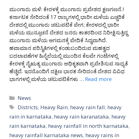
ಮುಂಗಾರು ಮಳೆ: ಕೇರಳಕ್ಕೆ ಮುಂಗಾರು ಪ್ರವೇಶದ ಕ್ಷಣಗಣನೆ.!
ಕರ್ನಾಟಕ ಸೇರಿದಂತೆ 17 ರಾಜ್ಯಗಳಲ್ಲಿ ಭಾರೀ ಮಳೆಯ ಎಚ್ಚರಿಕೆ
ದೇಶದಲ್ಲಿ ಮುಂಗಾರು ಚಟುವಟಿಕೆ ವೇಗ; ಕೇರಳದಲ್ಲಿ ಭಾರೀ
ಮಳೆಯ ಮುನ್ಸೂಚನೆ ದೇಶದ ಜನರು ಕಾತರದಿಂದ ನಿರೀಕ್ಷಿಸುತ್ತಿದ್ದ
ಮುಂಗಾರು ಮಳೆಯ ಆಗಮನಕ್ಕೆ ವೇದಿಕೆ ಸಿದ್ಧವಾಗಿದೆ.
ಹವಾಮಾನ ಪರಿಸ್ಥಿತಿಗಳಲ್ಲಿ ಕಂಡುಬಂದಿರುವ ಮಹತ್ವದ
ಬದಲಾವಣೆಗಳ ಹಿನ್ನೆಲೆಯಲ್ಲಿ ಮುಂದಿನ ಕೆಲವೇ ಗಂಟೆಗಳಲ್ಲಿ
ಕೇರಳಕ್ಕೆ ನೈಋತ್ಯ ಮುಂಗಾರು ಅಧಿಕೃತವಾಗಿ ಪ್ರವೇಶಿಸುವ ಸಾಧ್ಯತೆ
ಹೆಚ್ಚಿದೆ. ಇದರೊಂದಿಗೆ ದಕ್ಷಿಣ ಭಾರತ ಸೇರಿದಂತೆ ದೇಶದ ವಿವಿಧ
ಭಾಗಗಳಲ್ಲಿ ಮಳೆಯ ಚಟುವಟಿಕೆಗಳು …
Read more
Categories
News
Tags
Districts
,
Heavy Rain
,
heavy rain fall
,
heavy
rain in karnataka
,
heavy rain karanataka
,
heavy
rain karnataka
,
heavy rainfall in north karnataka
,
heavy rainfall karnataka news
,
heavy rains in