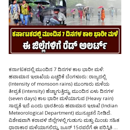
ಕರ್ನಾಟಕದಲ್ಲಿ ಮುಂದಿನ 7 ದಿನಗಳ ಕಾಲ ಭಾರೀ ಮಳೆ:
ಹವಾಮಾನ ಇಲಾಖೆಯ ಎಚ್ಚರಿಕೆ ಬೆಂಗಳೂರು: ರಾಜ್ಯದಲ್ಲಿ
(Intensity of monsoon rains) ಮುಂಗಾರು ಮಳೆಯ
ತೀವ್ರತೆ (intensity) ಹೆಚ್ಚಾಗುತ್ತಿದ್ದು, ಮುಂದಿನ ಏಳು ದಿನಗಳ
(seven days) ಕಾಲ ಭಾರೀ ಮಳೆಯಾಗುವ (Heavy rain)
ಸಾಧ್ಯತೆ ಇದೆ ಎಂದು ಭಾರತೀಯ ಹವಾಮಾನ ಇಲಾಖೆ (Indian
Meteorological Department) ಮುನ್ಸೂಚನೆ ನೀಡಿದೆ.
ವಿಶೇಷವಾಗಿ ಕರಾವಳಿ ಜಿಲ್ಲೆಗಳಲ್ಲಿ ಗುಡುಗು ಮತ್ತು ಮಿಂಚು ಸಹಿತ
ಧಾರಾಕಾರ ಮಳೆಯಾಗಲಿದ್ದು, ಜೂನ್ 15ರವರೆಗೆ ಈ ಪರಿಸ್ಥಿತಿ …