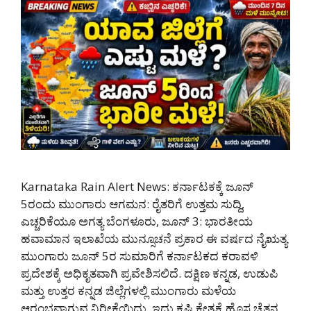
Karnataka Rain Alert News: ಕರ್ನಾಟಕಕ್ಕೆ ಜೂನ್
5ರಂದು ಮುಂಗಾರು ಆಗಮನ: ರೈತರಿಗೆ ಉತ್ತಮ ಸುದ್ದಿ,
ಎಚ್ಚರಿಕೆಯೂ ಅಗತ್ಯ ಬೆಂಗಳೂರು, ಜೂನ್ 3: ಭಾರತೀಯ
ಹವಾಮಾನ ಇಲಾಖೆಯ ಮುನ್ಸೂಚನೆ ಪ್ರಕಾರ ಈ ವರ್ಷದ ನೈಋತ್ಯ
ಮುಂಗಾರು ಜೂನ್ 5ರ ಸುಮಾರಿಗೆ ಕರ್ನಾಟಕದ ಕರಾವಳಿ
ಪ್ರದೇಶಕ್ಕೆ ಅಧಿಕೃತವಾಗಿ ಪ್ರವೇಶಿಸಲಿದೆ. ದಕ್ಷಿಣ ಕನ್ನಡ, ಉಡುಪಿ
ಮತ್ತು ಉತ್ತರ ಕನ್ನಡ ಜಿಲ್ಲೆಗಳಲ್ಲಿ ಮುಂಗಾರು ಮಳೆಯ
ಆರಂಭವಾಗುವ ನಿರೀಕ್ಷೆಯಿದ್ದು, ಇದು ಕೃಷಿ ಕ್ಷೇತ್ರಕ್ಕೆ ಹೊಸ ಚೈತನ್ಯ