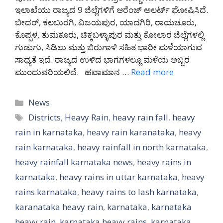
ಇಲಾಖೆಯು ರಾಜ್ಯದ 9 ಜಿಲ್ಲೆಗಳಿಗೆ ಆರೆಂಜ್ ಅಲರ್ಟ್ ಘೋಷಿಸಿದೆ.
ಬೀದರ್, ಕಲಬುರಗಿ, ವಿಜಯಪುರ, ಯಾದಗಿರಿ, ರಾಯಚೂರು,
ಕೊಪ್ಪಳ, ತುಮಕೂರು, ಚಿಕ್ಕಬಳ್ಳಾಪುರ ಮತ್ತು ಕೋಲಾರ ಜಿಲ್ಲೆಗಳಲ್ಲಿ
ಗುಡುಗು, ಸಿಡಿಲು ಮತ್ತು ಬಿರುಗಾಳಿ ಸಹಿತ ಭಾರೀ ಮಳೆಯಾಗುವ
ಸಾಧ್ಯತೆ ಇದೆ. ರಾಜ್ಯದ ಉಳಿದ ಭಾಗಗಳಲ್ಲೂ ಮಳೆಯ ಅಬ್ಬರ
ಮುಂದುವರಿಯಲಿದೆ. ಹವಾಮಾನ …
Read more
Categories
News
Tags
Districts
,
Heavy Rain
,
heavy rain fall
,
heavy
rain in karnataka
,
heavy rain karanataka
,
heavy
rain karnataka
,
heavy rainfall in north karnataka
,
heavy rainfall karnataka news
,
heavy rains in
karnataka
,
heavy rains in uttar karnataka
,
heavy
rains karnataka
,
heavy rains to lash karnataka
,
karanataka heavy rain
,
karnataka
,
karnataka
heavy rain
,
karnataka heavy rains
,
karnataka