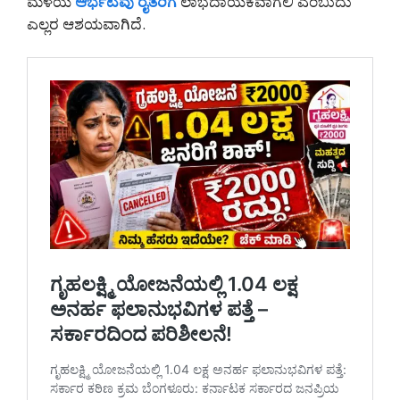
ಮಳೆಯ
ಆರ್ಭಟವು ರೈತರಿಗೆ
ಲಾಭದಾಯಕವಾಗಲಿ ಎಂಬುದು
ಎಲ್ಲರ ಆಶಯವಾಗಿದೆ.