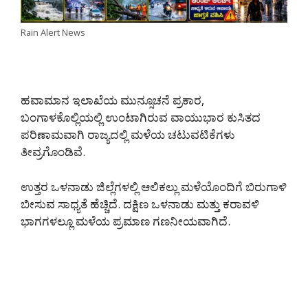
Rain Alert News
ಹವಾಮಾನ ಇಲಾಖೆಯ ಮುನ್ಸೂಚನೆ ಪ್ರಕಾರ,
ಬಂಗಾಳಕೊಲ್ಲಿಯಲ್ಲಿ ಉಂಟಾಗಿರುವ ವಾಯುಭಾರ ಕುಸಿತದ
ಪರಿಣಾಮವಾಗಿ ರಾಜ್ಯದಲ್ಲಿ ಮಳೆಯ ಚಟುವಟಿಕೆಗಳು
ತೀವ್ರಗೊಂಡಿವೆ.
ಉತ್ತರ ಒಳನಾಡು ಜಿಲ್ಲೆಗಳಲ್ಲಿ ಆಲಿಕಲ್ಲು ಮಳೆಯೊಂದಿಗೆ ಬಿರುಗಾಳಿ
ಬೀಸುವ ಸಾಧ್ಯತೆ ಹೆಚ್ಚಿದೆ. ದಕ್ಷಿಣ ಒಳನಾಡು ಮತ್ತು ಕರಾವಳಿ
ಭಾಗಗಳಲ್ಲೂ ಮಳೆಯ ಪ್ರಮಾಣ ಗಣನೀಯವಾಗಿದೆ.