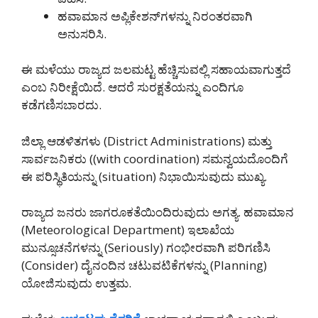
ಹವಾಮಾನ ಅಪ್ಲಿಕೇಶನ್‌ಗಳನ್ನು ನಿರಂತರವಾಗಿ
ಅನುಸರಿಸಿ.
ಈ ಮಳೆಯು ರಾಜ್ಯದ ಜಲಮಟ್ಟ ಹೆಚ್ಚಿಸುವಲ್ಲಿ ಸಹಾಯವಾಗುತ್ತದೆ
ಎಂಬ ನಿರೀಕ್ಷೆಯಿದೆ. ಆದರೆ ಸುರಕ್ಷತೆಯನ್ನು ಎಂದಿಗೂ
ಕಡೆಗಣಿಸಬಾರದು.
ಜಿಲ್ಲಾ ಆಡಳಿತಗಳು (District Administrations) ಮತ್ತು
ಸಾರ್ವಜನಿಕರು ((with coordination) ಸಮನ್ವಯದೊಂದಿಗೆ
ಈ ಪರಿಸ್ಥಿತಿಯನ್ನು (situation) ನಿಭಾಯಿಸುವುದು ಮುಖ್ಯ.
ರಾಜ್ಯದ ಜನರು ಜಾಗರೂಕತೆಯಿಂದಿರುವುದು ಅಗತ್ಯ. ಹವಾಮಾನ
(Meteorological Department) ಇಲಾಖೆಯ
ಮುನ್ಸೂಚನೆಗಳನ್ನು (Seriously) ಗಂಭೀರವಾಗಿ ಪರಿಗಣಿಸಿ
(Consider) ದೈನಂದಿನ ಚಟುವಟಿಕೆಗಳನ್ನು (Planning)
ಯೋಜಿಸುವುದು ಉತ್ತಮ.