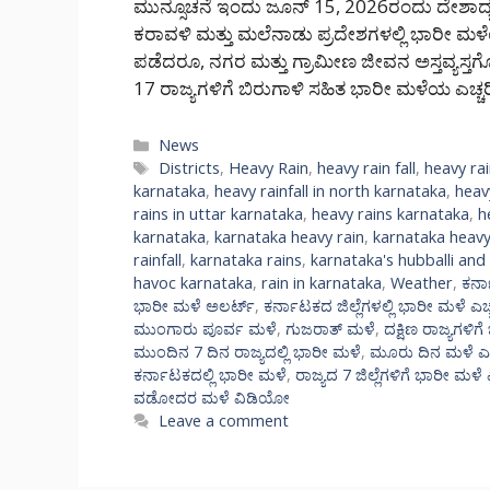
ಮುನ್ಸೂಚನೆ ಇಂದು ಜೂನ್ 15, 2026ರಂದು ದೇಶಾದ್ಯ
ಕರಾವಳಿ ಮತ್ತು ಮಲೆನಾಡು ಪ್ರದೇಶಗಳಲ್ಲಿ ಭಾರೀ ಮಳೆ
ಪಡೆದರೂ, ನಗರ ಮತ್ತು ಗ್ರಾಮೀಣ ಜೀವನ ಅಸ್ತವ್ಯಸ
17 ರಾಜ್ಯಗಳಿಗೆ ಬಿರುಗಾಳಿ ಸಹಿತ ಭಾರೀ ಮಳೆಯ ಎಚ್ಚರಿ
Categories
News
Tags
Districts
,
Heavy Rain
,
heavy rain fall
,
heavy rai
karnataka
,
heavy rainfall in north karnataka
,
heav
rains in uttar karnataka
,
heavy rains karnataka
,
h
karnataka
,
karnataka heavy rain
,
karnataka heavy
rainfall
,
karnataka rains
,
karnataka's hubballi an
havoc karnataka
,
rain in karnataka
,
Weather
,
ಕರ್ನ
ಭಾರೀ ಮಳೆ ಅಲರ್ಟ್‌
,
ಕರ್ನಾಟಕದ ಜಿಲ್ಲೆಗಳಲ್ಲಿ ಭಾರೀ ಮಳೆ ಎಚ್ಚ
ಮುಂಗಾರು ಪೂರ್ವ ಮಳೆ
,
ಗುಜರಾತ್ ಮಳೆ
,
ದಕ್ಷಿಣ ರಾಜ್ಯಗಳಿಗೆ
ಮುಂದಿನ 7 ದಿನ ರಾಜ್ಯದಲ್ಲಿ ಭಾರೀ ಮಳೆ
,
ಮೂರು ದಿನ ಮಳೆ ಎಚ್
ಕರ್ನಾಟಕದಲ್ಲಿ ಭಾರೀ ಮಳೆ
,
ರಾಜ್ಯದ 7 ಜಿಲ್ಲೆಗಳಿಗೆ ಭಾರೀ ಮಳೆ ಎ
ವಡೋದರ ಮಳೆ ವಿಡಿಯೋ
Leave a comment