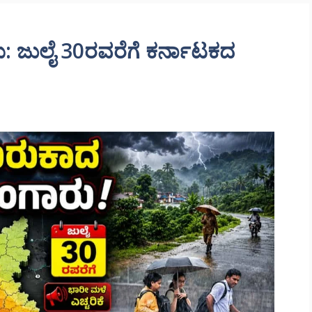
ು: ಜುಲೈ 30ರವರೆಗೆ ಕರ್ನಾಟಕದ