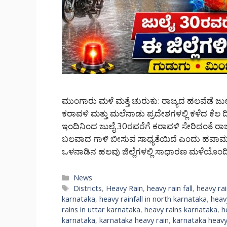
ಮುಂಗಾರು ಮಳೆ ಮತ್ತೆ ಚುರುಕು: ರಾಜ್ಯದ ಹಲವೆಡೆ ಜುಲೈ 3
ಕರಾವಳಿ ಮತ್ತು ಮಲೆನಾಡು ಪ್ರದೇಶಗಳಲ್ಲಿ ಕಳೆದ ಕೆ
ಇಂದಿನಿಂದ ಜುಲೈ 30ರವರೆಗೆ ಕರಾವಳಿ ಸೇರಿದಂತೆ ರಾಜ
ಬಲವಾದ ಗಾಳಿ ಬೀಸುವ ಸಾಧ್ಯತೆಯಿದೆ ಎಂದು ಹವಾಮಾನ
ಒಳನಾಡಿನ ಹಲವು ಜಿಲ್ಲೆಗಳಲ್ಲಿ ಸಾಧಾರಣ ಮಳೆಯೊಂದ
Categories
News
Tags
Districts
,
Heavy Rain
,
heavy rain fall
,
heavy rai
karnataka
,
heavy rainfall in north karnataka
,
heav
rains in uttar karnataka
,
heavy rains karnataka
,
h
karnataka
,
karnataka heavy rain
,
karnataka heavy