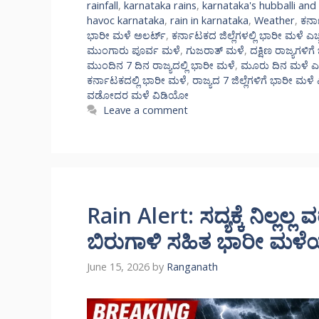
rainfall
,
karnataka rains
,
karnataka's hubballi an
havoc karnataka
,
rain in karnataka
,
Weather
,
ಕರ್ನ
ಭಾರೀ ಮಳೆ ಅಲರ್ಟ್‌
,
ಕರ್ನಾಟಕದ ಜಿಲ್ಲೆಗಳಲ್ಲಿ ಭಾರೀ ಮಳೆ ಎಚ್ಚ
ಮುಂಗಾರು ಪೂರ್ವ ಮಳೆ
,
ಗುಜರಾತ್ ಮಳೆ
,
ದಕ್ಷಿಣ ರಾಜ್ಯಗಳಿಗೆ
ಮುಂದಿನ 7 ದಿನ ರಾಜ್ಯದಲ್ಲಿ ಭಾರೀ ಮಳೆ
,
ಮೂರು ದಿನ ಮಳೆ ಎಚ್
ಕರ್ನಾಟಕದಲ್ಲಿ ಭಾರೀ ಮಳೆ
,
ರಾಜ್ಯದ 7 ಜಿಲ್ಲೆಗಳಿಗೆ ಭಾರೀ ಮಳೆ ಎ
ವಡೋದರ ಮಳೆ ವಿಡಿಯೋ
Leave a comment
Rain Alert: ಸದ್ಯಕ್ಕೆ ನಿಲ್ಲಲ
ಬಿರುಗಾಳಿ ಸಹಿತ ಭಾರೀ ಮಳೆಯ 
June 15, 2026
by
Ranganath