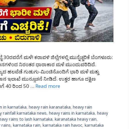
0ರವರೆಗೆ ಮಳೆ! ಕರಾವಳಿ ಜಿಲ್ಲೆಗಳಲ್ಲಿ ಮುನ್ನೆಚ್ಚರಿಕೆ ಬೆಂಗಳೂರು:
ಲ ದಿನಗಳಿಂದ ನಿರಂತರ ಧಾರಾಕಾರ ಮಳೆ ಮುಂದುವರಿದಿದೆ.
್ಯದ ಹಲವೆಡೆ ಗುಡುಗು-ಮಿಂಚಿನೊಂದಿಗೆ ಭಾರಿ ಮಳೆ ಮತ್ತು
 ಇಲಾಖೆ ಮುನ್ಸೂಚನೆ ನೀಡಿದೆ. ಉತ್ತರ ಹಾಗೂ ದಕ್ಷಿಣ
ಿಗೆ 40 ರಿಂದ 50 …
Read more
n in karnataka
,
heavy rain karanataka
,
heavy rain
y rainfall karnataka news
,
heavy rains in karnataka
,
heavy
eavy rains to lash karnataka
,
karanataka heavy rain
,
 rains
,
karnataka rain
,
karnataka rain havoc
,
karnataka