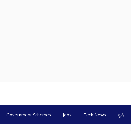
Government Schemes
Jobs
Tech News
ಕೃಷಿ