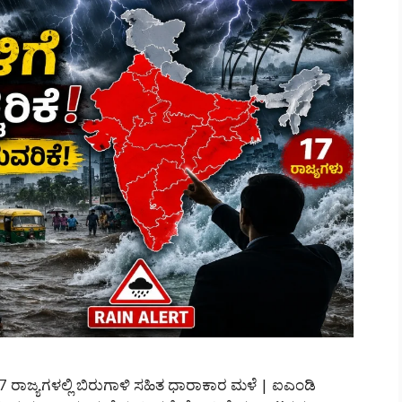
17 ರಾಜ್ಯಗಳಲ್ಲಿ ಬಿರುಗಾಳಿ ಸಹಿತ ಧಾರಾಕಾರ ಮಳೆ | ಐಎಂಡಿ