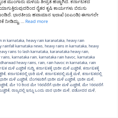
ಂತ ಮುಂಗಾರು ಮಳೆಯ ತೀವ್ರತೆ ಹೆಚ್ಚಾಗಿದೆ. ಕರ್ನಾಟಕದ
ಯಾಗುತ್ತಿರುವುದರಿಂದ ರೈತರ ಕೃಷಿ ಕಾರ್ಯಗಳು ಬಿರುಸು
್ತಗೊಂಡಿದೆ. ಭಾರತೀಯ ಹವಾಮಾನ ಇಲಾಖೆ (ಐಎಂಡಿ) ಈಗಾಗಲೇ
ಕೆ ನೀಡಿದ್ದು, …
Read more
n in karnataka
,
heavy rain karanataka
,
heavy rain
y rainfall karnataka news
,
heavy rains in karnataka
,
heavy
eavy rains to lash karnataka
,
karanataka heavy rain
,
 rains
,
karnataka rain
,
karnataka rain havoc
,
karnataka
d dharwad heavy rains
,
rain
,
rain havoc in karnataka
,
rain
ಾಟಕ ಮಳೆ ಎಚ್ಚರಿಕೆ ಸುದ್ದಿ
,
ಕರ್ನಾಟಕಕ್ಕೆ ಭಾರೀ ಮಳೆ ಎಚ್ಚರಿಕೆ
,
ಕರ್ನಾಟಕಕ್ಕೆ
ರಿಕೆ
,
ಕರ್ನಾಟಕದಲ್ಲಿ ಭಾರಿ ಮಳೆ
,
ಕರ್ನಾಟಕದಲ್ಲಿ ಮತ್ತೆ ಮಳೆ
,
ಕರ್ನಾಟಕದಲ್ಲಿ
 ಭಾರೀ ಮಳೆ ಎಚ್ಚರಿಕೆ
,
ಬೆಂಗಳೂರಿಗೆ ಭಾರೀ ಮಳೆ ಎಚ್ಚರಿಕೆ
,
ಭಾರೀ ಮಳೆ
,
ಚರಿಕೆ
,
ಮೇ 10 ರಿಂದ ಮೇ 16ರವೆರೆಗೆ ಭಾರೀ ಮಳೆ ಎಚ್ಚರಿಕೆ
,
ಮೇ 16ರವರೆಗೆ
ಚ್ಚರಿಕೆ
,
ರಾಜ್ಯದಲ್ಲಿ ಇನ್ನೂ ಒಂದು ವಾರ ಭಾರೀ ಮಳೆ
,
ವಡೋದರ ಮಳೆ
,