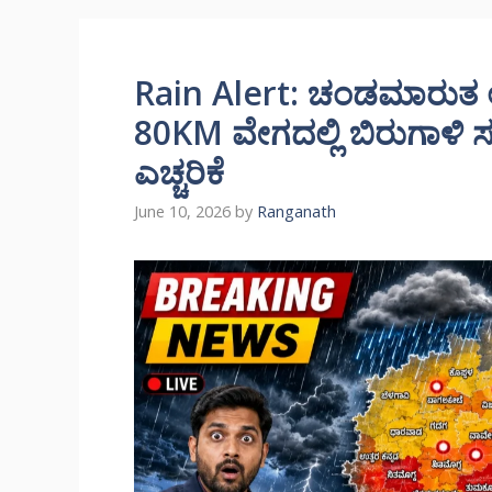
Rain Alert: ಚಂಡಮಾರುತ ಆ
80KM ವೇಗದಲ್ಲಿ ಬಿರುಗಾಳಿ ಸ
ಎಚ್ಚರಿಕೆ
June 10, 2026
by
Ranganath