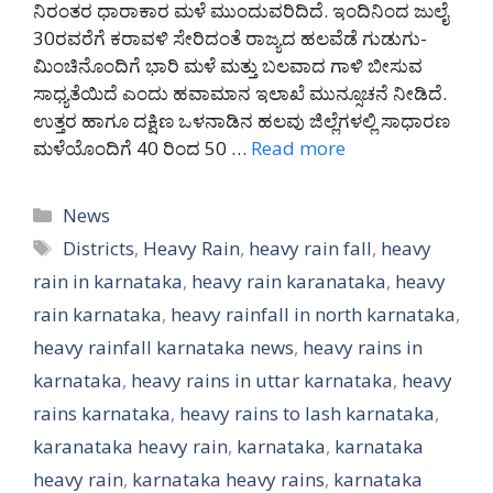
ನಿರಂತರ ಧಾರಾಕಾರ ಮಳೆ ಮುಂದುವರಿದಿದೆ. ಇಂದಿನಿಂದ ಜುಲೈ
30ರವರೆಗೆ ಕರಾವಳಿ ಸೇರಿದಂತೆ ರಾಜ್ಯದ ಹಲವೆಡೆ ಗುಡುಗು-
ಮಿಂಚಿನೊಂದಿಗೆ ಭಾರಿ ಮಳೆ ಮತ್ತು ಬಲವಾದ ಗಾಳಿ ಬೀಸುವ
ಸಾಧ್ಯತೆಯಿದೆ ಎಂದು ಹವಾಮಾನ ಇಲಾಖೆ ಮುನ್ಸೂಚನೆ ನೀಡಿದೆ.
ಉತ್ತರ ಹಾಗೂ ದಕ್ಷಿಣ ಒಳನಾಡಿನ ಹಲವು ಜಿಲ್ಲೆಗಳಲ್ಲಿ ಸಾಧಾರಣ
ಮಳೆಯೊಂದಿಗೆ 40 ರಿಂದ 50 …
Read more
Categories
News
Tags
Districts
,
Heavy Rain
,
heavy rain fall
,
heavy
rain in karnataka
,
heavy rain karanataka
,
heavy
rain karnataka
,
heavy rainfall in north karnataka
,
heavy rainfall karnataka news
,
heavy rains in
karnataka
,
heavy rains in uttar karnataka
,
heavy
rains karnataka
,
heavy rains to lash karnataka
,
karanataka heavy rain
,
karnataka
,
karnataka
heavy rain
,
karnataka heavy rains
,
karnataka