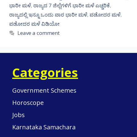
ಭಾರೀ ಮಳೆ
,
ರಾಜ್ಯದ 7 ಜಿಲ್ಲೆಗಳಿಗೆ ಭಾರೀ ಮಳೆ ಎಚ್ಚರಿಕೆ
,
ರಾಜ್ಯದಲ್ಲಿ ಇನ್ನೂ ಒಂದು ವಾರ ಭಾರೀ ಮಳೆ
,
ವಡೋದರ ಮಳೆ
,
ವಡೋದರ ಮಳೆ ವಿಡಿಯೋ
Leave a comment
Categories
Government Schemes
Horoscope
Jobs
Karnataka Samachara