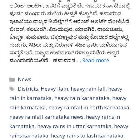
ಆರೆಂಜ್ ಅಲರ್ಟ್, ಜನರಿಗೆ ಎಚ್ಚರಿಕೆ ಬೆಂಗಳೂರು: ಕರ್ನಾಟಕದಲ್ಲಿ
ಪೂರ್ವ ಮುಂಗಾರು ಮಳೆಯ ತೀವ್ರತೆ ಹೆಚ್ಚಾಗಿದೆ. ಹವಾಮಾನ
ಇಲಾಖೆಯು ರಾಜ್ಯದ 9 ಜಿಲ್ಲೆಗಳಿಗೆ ಆರೆಂಜ್ ಅಲರ್ಟ್ ಘೋಷಿಸಿದೆ.
ಬೀದರ್, ಕಲಬುರಗಿ, ವಿಜಯಪುರ, ಯಾದಗಿರಿ, ರಾಯಚೂರು,
ಕೊಪ್ಪಳ, ತುಮಕೂರು, ಚಿಕ್ಕಬಳ್ಳಾಪುರ ಮತ್ತು ಕೋಲಾರ ಜಿಲ್ಲೆಗಳಲ್ಲಿ
ಗುಡುಗು, ಸಿಡಿಲು ಮತ್ತು ಬಿರುಗಾಳಿ ಸಹಿತ ಭಾರೀ ಮಳೆಯಾಗುವ
ಸಾಧ್ಯತೆ ಇದೆ. ರಾಜ್ಯದ ಉಳಿದ ಭಾಗಗಳಲ್ಲೂ ಮಳೆಯ ಅಬ್ಬರ
ಮುಂದುವರಿಯಲಿದೆ. ಹವಾಮಾನ …
Read more
Categories
News
Tags
Districts
,
Heavy Rain
,
heavy rain fall
,
heavy
rain in karnataka
,
heavy rain karanataka
,
heavy
rain karnataka
,
heavy rainfall in north karnataka
,
heavy rainfall karnataka news
,
heavy rains in
karnataka
,
heavy rains in uttar karnataka
,
heavy
rains karnataka
,
heavy rains to lash karnataka
,