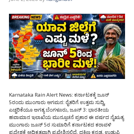
Karnataka Rain Alert News: ಕರ್ನಾಟಕಕ್ಕೆ ಜೂನ್
5ರಂದು ಮುಂಗಾರು ಆಗಮನ: ರೈತರಿಗೆ ಉತ್ತಮ ಸುದ್ದಿ,
ಎಚ್ಚರಿಕೆಯೂ ಅಗತ್ಯ ಬೆಂಗಳೂರು, ಜೂನ್ 3: ಭಾರತೀಯ
ಹವಾಮಾನ ಇಲಾಖೆಯ ಮುನ್ಸೂಚನೆ ಪ್ರಕಾರ ಈ ವರ್ಷದ ನೈಋತ್ಯ
ಮುಂಗಾರು ಜೂನ್ 5ರ ಸುಮಾರಿಗೆ ಕರ್ನಾಟಕದ ಕರಾವಳಿ
ಪ್ರದೇಶಕ್ಕೆ ಅಧಿಕೃತವಾಗಿ ಪ್ರವೇಶಿಸಲಿದೆ. ದಕ್ಷಿಣ ಕನ್ನಡ, ಉಡುಪಿ