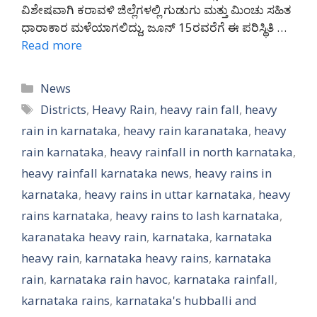
ವಿಶೇಷವಾಗಿ ಕರಾವಳಿ ಜಿಲ್ಲೆಗಳಲ್ಲಿ ಗುಡುಗು ಮತ್ತು ಮಿಂಚು ಸಹಿತ
ಧಾರಾಕಾರ ಮಳೆಯಾಗಲಿದ್ದು, ಜೂನ್ 15ರವರೆಗೆ ಈ ಪರಿಸ್ಥಿತಿ …
Read more
Categories
News
Tags
Districts
,
Heavy Rain
,
heavy rain fall
,
heavy
rain in karnataka
,
heavy rain karanataka
,
heavy
rain karnataka
,
heavy rainfall in north karnataka
,
heavy rainfall karnataka news
,
heavy rains in
karnataka
,
heavy rains in uttar karnataka
,
heavy
rains karnataka
,
heavy rains to lash karnataka
,
karanataka heavy rain
,
karnataka
,
karnataka
heavy rain
,
karnataka heavy rains
,
karnataka
rain
,
karnataka rain havoc
,
karnataka rainfall
,
karnataka rains
,
karnataka's hubballi and