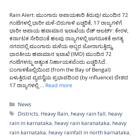
Rain Alert: ಮುಂಗಾರು ಅಪಾಯಕಾರಿ ತಿರುವು! ಮುಂದಿನ 72
ಗಂಟೆಗಳಲ್ಲಿ ಭಾರೀ ಮಳೆ-ಬಿರುಗಾಳಿ ಎಚ್ಚರಿಕೆ, 17 ರಾಜ್ಯಗಳಿಗೆ
ಭಾರೀ ಅಪಾಯ ಹವಾಮಾನ ಇಲಾಖೆಯ ರೆಡ್ ಅಲರ್ಟ್: ಕೇರಳ,
ಕರ್ನಾಟಕ ಸೇರಿದಂತೆ ಹಲವು ರಾಜ್ಯಗಳಲ್ಲಿ ಜಾಗರೂಕತೆ ಅಗತ್ಯ
ನಗರದಲ್ಲಿ ಮುಂಗಾರು ಮಳೆಯ ಅಬ್ಬರ ಜೋರಾಗುತ್ತಿದ್ದು,
ಭಾರತೀಯ ಹವಾಮಾನ ಇಲಾಖೆ (IMD) ಮುಂದಿನ 72
ಗಂಟೆಗಳನ್ನು ಅತ್ಯಂತ ನಿರ್ಣಾಯಕವೆಂದು ಎಚ್ಚರಿಸಿದೆ.
ಬಂಗಾಳಕೊಲ್ಲಿಯಿಂದ (from the Bay of Bengal)
ಏಳುತ್ತಿರುವ ವ್ಯವಸ್ಥೆಯ ಪ್ರಭಾವದಿಂದ (by influence) ದೇಶದ
17 ರಾಜ್ಯಗಳಲ್ಲಿ …
Read more
Categories
News
Tags
Districts
,
Heavy Rain
,
heavy rain fall
,
heavy
rain in karnataka
,
heavy rain karanataka
,
heavy
rain karnataka
,
heavy rainfall in north karnataka
,