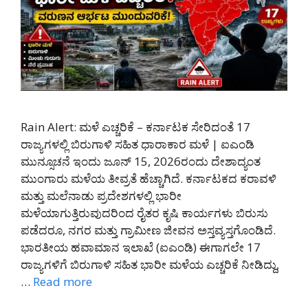
Rain Alert: ಮಳೆ ಎಚ್ಚರಿಕೆ – ಕರ್ನಾಟಕ ಸೇರಿದಂತೆ 17
ರಾಜ್ಯಗಳಲ್ಲಿ ಬಿರುಗಾಳಿ ಸಹಿತ ಧಾರಾಕಾರ ಮಳೆ | ಐಎಂಡಿ
ಮುನ್ಸೂಚನೆ ಇಂದು ಜೂನ್ 15, 2026ರಂದು ದೇಶಾದ್ಯಂತ
ಮುಂಗಾರು ಮಳೆಯ ತೀವ್ರತೆ ಹೆಚ್ಚಾಗಿದೆ. ಕರ್ನಾಟಕದ ಕರಾವಳಿ
ಮತ್ತು ಮಲೆನಾಡು ಪ್ರದೇಶಗಳಲ್ಲಿ ಭಾರೀ
ಮಳೆಯಾಗುತ್ತಿರುವುದರಿಂದ ರೈತರ ಕೃಷಿ ಕಾರ್ಯಗಳು ಬಿರುಸು
ಪಡೆದರೂ, ನಗರ ಮತ್ತು ಗ್ರಾಮೀಣ ಜೀವನ ಅಸ್ತವ್ಯಸ್ತಗೊಂಡಿದೆ.
ಭಾರತೀಯ ಹವಾಮಾನ ಇಲಾಖೆ (ಐಎಂಡಿ) ಈಗಾಗಲೇ 17
ರಾಜ್ಯಗಳಿಗೆ ಬಿರುಗಾಳಿ ಸಹಿತ ಭಾರೀ ಮಳೆಯ ಎಚ್ಚರಿಕೆ ನೀಡಿದ್ದು,
…
Read more