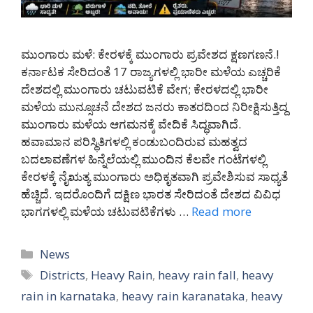
ಮುಂಗಾರು ಮಳೆ: ಕೇರಳಕ್ಕೆ ಮುಂಗಾರು ಪ್ರವೇಶದ ಕ್ಷಣಗಣನೆ.!
ಕರ್ನಾಟಕ ಸೇರಿದಂತೆ 17 ರಾಜ್ಯಗಳಲ್ಲಿ ಭಾರೀ ಮಳೆಯ ಎಚ್ಚರಿಕೆ
ದೇಶದಲ್ಲಿ ಮುಂಗಾರು ಚಟುವಟಿಕೆ ವೇಗ; ಕೇರಳದಲ್ಲಿ ಭಾರೀ
ಮಳೆಯ ಮುನ್ಸೂಚನೆ ದೇಶದ ಜನರು ಕಾತರದಿಂದ ನಿರೀಕ್ಷಿಸುತ್ತಿದ್ದ
ಮುಂಗಾರು ಮಳೆಯ ಆಗಮನಕ್ಕೆ ವೇದಿಕೆ ಸಿದ್ಧವಾಗಿದೆ.
ಹವಾಮಾನ ಪರಿಸ್ಥಿತಿಗಳಲ್ಲಿ ಕಂಡುಬಂದಿರುವ ಮಹತ್ವದ
ಬದಲಾವಣೆಗಳ ಹಿನ್ನೆಲೆಯಲ್ಲಿ ಮುಂದಿನ ಕೆಲವೇ ಗಂಟೆಗಳಲ್ಲಿ
ಕೇರಳಕ್ಕೆ ನೈಋತ್ಯ ಮುಂಗಾರು ಅಧಿಕೃತವಾಗಿ ಪ್ರವೇಶಿಸುವ ಸಾಧ್ಯತೆ
ಹೆಚ್ಚಿದೆ. ಇದರೊಂದಿಗೆ ದಕ್ಷಿಣ ಭಾರತ ಸೇರಿದಂತೆ ದೇಶದ ವಿವಿಧ
ಭಾಗಗಳಲ್ಲಿ ಮಳೆಯ ಚಟುವಟಿಕೆಗಳು …
Read more
Categories
News
Tags
Districts
,
Heavy Rain
,
heavy rain fall
,
heavy
rain in karnataka
,
heavy rain karanataka
,
heavy