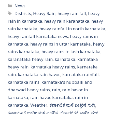
Categories
News
Tags
Districts
,
Heavy Rain
,
heavy rain fall
,
heavy
rain in karnataka
,
heavy rain karanataka
,
heavy
rain karnataka
,
heavy rainfall in north karnataka
,
heavy rainfall karnataka news
,
heavy rains in
karnataka
,
heavy rains in uttar karnataka
,
heavy
rains karnataka
,
heavy rains to lash karnataka
,
karanataka heavy rain
,
karnataka
,
karnataka
heavy rain
,
karnataka heavy rains
,
karnataka
rain
,
karnataka rain havoc
,
karnataka rainfall
,
karnataka rains
,
karnataka's hubballi and
dharwad heavy rains
,
rain
,
rain havoc in
karnataka
,
rain havoc karnataka
,
rain in
karnataka
,
Weather
,
ಕರ್ನಾಟಕ ಮಳೆ ಎಚ್ಚರಿಕೆ ಸುದ್ದಿ
,
ಕರ್ನಾಟಕಕ್ಕೆ ಭಾರೀ ಮಳೆ ಎಚ್ಚರಿಕೆ
,
ಕರ್ನಾಟಕಕ್ಕೆ ಭಾರೀ ಮಳೆ