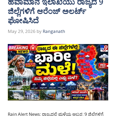
ಹವಾಮಾನ ಇಲಾಖೆಯು ರಾಜ್ಯದ 9
ಜಿಲ್ಲೆಗಳಿಗೆ ಆರೆಂಜ್ ಅಲರ್ಟ್
ಘೋಷಿಸಿದೆ
May 29, 2026
by
Ranganath
Rain Alert News: ರಾಜ್ಯದಲ್ಲಿ ಮಳೆಯ ಅಬ್ಬರ: 9 ಜಿಲ್ಲೆಗಳಿಗೆ