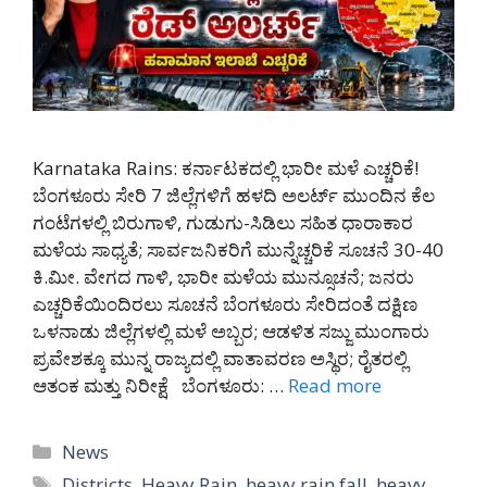
Karnataka Rains: ಕರ್ನಾಟಕದಲ್ಲಿ ಭಾರೀ ಮಳೆ ಎಚ್ಚರಿಕೆ!
ಬೆಂಗಳೂರು ಸೇರಿ 7 ಜಿಲ್ಲೆಗಳಿಗೆ ಹಳದಿ ಅಲರ್ಟ್ ಮುಂದಿನ ಕೆಲ
ಗಂಟೆಗಳಲ್ಲಿ ಬಿರುಗಾಳಿ, ಗುಡುಗು-ಸಿಡಿಲು ಸಹಿತ ಧಾರಾಕಾರ
ಮಳೆಯ ಸಾಧ್ಯತೆ; ಸಾರ್ವಜನಿಕರಿಗೆ ಮುನ್ನೆಚ್ಚರಿಕೆ ಸೂಚನೆ 30-40
ಕಿ.ಮೀ. ವೇಗದ ಗಾಳಿ, ಭಾರೀ ಮಳೆಯ ಮುನ್ಸೂಚನೆ; ಜನರು
ಎಚ್ಚರಿಕೆಯಿಂದಿರಲು ಸೂಚನೆ ಬೆಂಗಳೂರು ಸೇರಿದಂತೆ ದಕ್ಷಿಣ
ಒಳನಾಡು ಜಿಲ್ಲೆಗಳಲ್ಲಿ ಮಳೆ ಅಬ್ಬರ; ಆಡಳಿತ ಸಜ್ಜು ಮುಂಗಾರು
ಪ್ರವೇಶಕ್ಕೂ ಮುನ್ನ ರಾಜ್ಯದಲ್ಲಿ ವಾತಾವರಣ ಅಸ್ಥಿರ; ರೈತರಲ್ಲಿ
ಆತಂಕ ಮತ್ತು ನಿರೀಕ್ಷೆ ಬೆಂಗಳೂರು: …
Read more
Categories
News
Tags
Districts
,
Heavy Rain
,
heavy rain fall
,
heavy