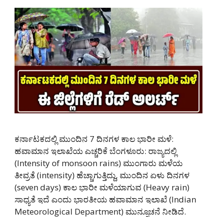
ಕರ್ನಾಟಕದಲ್ಲಿ ಮುಂದಿನ 7 ದಿನಗಳ ಕಾಲ ಭಾರೀ ಮಳೆ:
ಹವಾಮಾನ ಇಲಾಖೆಯ ಎಚ್ಚರಿಕೆ ಬೆಂಗಳೂರು: ರಾಜ್ಯದಲ್ಲಿ
(Intensity of monsoon rains) ಮುಂಗಾರು ಮಳೆಯ
ತೀವ್ರತೆ (intensity) ಹೆಚ್ಚಾಗುತ್ತಿದ್ದು, ಮುಂದಿನ ಏಳು ದಿನಗಳ
(seven days) ಕಾಲ ಭಾರೀ ಮಳೆಯಾಗುವ (Heavy rain)
ಸಾಧ್ಯತೆ ಇದೆ ಎಂದು ಭಾರತೀಯ ಹವಾಮಾನ ಇಲಾಖೆ (Indian
Meteorological Department) ಮುನ್ಸೂಚನೆ ನೀಡಿದೆ.