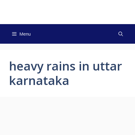
Skip
to
content
Menu
heavy rains in uttar
karnataka