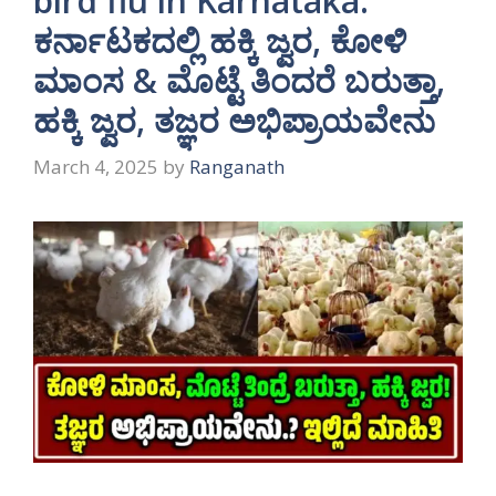
bird flu in Karnataka:
ಕರ್ನಾಟಕದಲ್ಲಿ ಹಕ್ಕಿ ಜ್ವರ, ಕೋಳಿ
ಮಾಂಸ & ಮೊಟ್ಟೆ ತಿಂದರೆ ಬರುತ್ತಾ,
ಹಕ್ಕಿ ಜ್ವರ, ತಜ್ಞರ ಅಭಿಪ್ರಾಯವೇನು
March 4, 2025
by
Ranganath