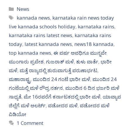
Categories
News
Tags
kannada news
,
karnataka rain news today
live kannada schools holiday
,
karnataka rains
,
karnataka rains latest news
,
karnataka rains
today
,
latest kannada news
,
news18 kannada
,
top kannada news
,
ಈ ವರ್ಷ ಅವಧಿಗೂ ಮುನ್ನವೇ
ಮುಂಗಾರು ಪ್ರವೇಶ
,
ಗುಜರಾತ್ ಮಳೆ
,
ತುಳು ವಾರ್ತೆ
,
ಭಾರೀ
ಮಳೆ
,
ಮತ್ತೆ ರಾಜ್ಯದಲ್ಲಿ ಶುರುವಾಗುತ್ತೆ ವರುಣಾರ್ಭಟ
,
ಮಹಾರಾಷ್ಟ್ರ
,
ಮುಂದಿನ 24 ಗಂಟೆ ಭಾರೀ ಮಳೆ
,
ಮುಂದಿನ 24
ಗಂಟೆಯಲ್ಲಿ ಮಳೆ ರೌದ್ರ ನರ್ತನ
,
ಮುಂದಿನ 6 ದಿನ ಭರ್ಜರಿ ಮಳೆ
ಸಾಧ್ಯತೆ
,
ಮೇ 16ರವರೆಗೆ ಕರ್ನಾಟಕದಲ್ಲಿ ಭಾರೀ ಮಳೆ
,
ಯಾವ್ಯಾವ
ಜಿಲ್ಲೆಗೆ ಮಳೆ ಅಲರ್ಟ್
,
ವಡೋದರ ಮಳೆ
,
ವಡೋದರ ಮಳೆ
ವಿಡಿಯೋ
1 Comment