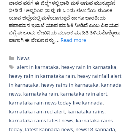
ವಾರದ ವರೆಗೆ ಈ ಜಿಲ್ಲೆಗಳಲ್ಲಿ ಭಾರಿ ಮಳೆ ಆಗುವ ಮುನ್ಸೂಚನೆ
ನೀಡಿದೆ.! ಆದ್ದರಿಂದ ನಾವು ಈ ಒಂದು ಲೇಖನೆಯ ಮೂಲಕ
ಯಾವ ಜಿಲ್ಲೆಯಲ್ಲಿ ಮಳೆಯಾಗುತ್ತದೆ ಹಾಗೂ ಭಾರತೀಯ
ಹವಾಮಾನ ಇಲಾಖೆ ಯಾವ ಮಾಹಿತಿ ನೀಡಿದೆ ಎಂಬ ವಿಷಯದ
ಬಗ್ಗೆ ಈ ಒಂದು ಲೇಖನಿಯ ಮೂಲಕ ಮಾಹಿತಿ ತಿಳಿದುಕೊಳ್ಳೋಣ
ಹಾಗಾಗಿ ಈ ಲೇಖನವನ್ನು …
Read more
Categories
News
Tags
alert in karnataka
,
heavy rain in karnataka
,
heavy rain in karnataka rain
,
heavy rainfall alert
in karnataka
,
heavy rains in karnataka
,
kannada
news
,
karnataka rain
,
karnataka rain alert
,
karnataka rain news today live kannada
,
karnataka rain red alert
,
karnataka rains
,
karnataka rains latest news
,
karnataka rains
today
,
latest kannada news
,
news18 kannada
,