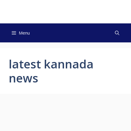
Skip
to
content
Menu
latest kannada
news