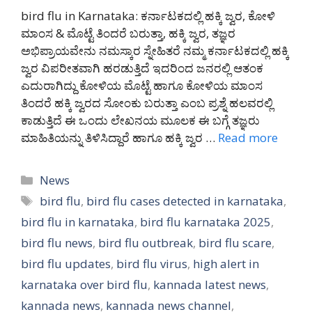
bird flu in Karnataka: ಕರ್ನಾಟಕದಲ್ಲಿ ಹಕ್ಕಿ ಜ್ವರ, ಕೋಳಿ
ಮಾಂಸ & ಮೊಟ್ಟೆ ತಿಂದರೆ ಬರುತ್ತಾ, ಹಕ್ಕಿ ಜ್ವರ, ತಜ್ಞರ
ಅಭಿಪ್ರಾಯವೇನು ನಮಸ್ಕಾರ ಸ್ನೇಹಿತರೆ ನಮ್ಮ ಕರ್ನಾಟಕದಲ್ಲಿ ಹಕ್ಕಿ
ಜ್ವರ ವಿಪರೀತವಾಗಿ ಹರಡುತ್ತಿದೆ ಇದರಿಂದ ಜನರಲ್ಲಿ ಆತಂಕ
ಎದುರಾಗಿದ್ದು ಕೋಳಿಯ ಮೊಟ್ಟೆ ಹಾಗೂ ಕೋಳಿಯ ಮಾಂಸ
ತಿಂದರೆ ಹಕ್ಕಿ ಜ್ವರದ ಸೋಂಕು ಬರುತ್ತಾ ಎಂಬ ಪ್ರಶ್ನೆ ಹಲವರಲ್ಲಿ
ಕಾಡುತ್ತಿದೆ ಈ ಒಂದು ಲೇಖನಯ ಮೂಲಕ ಈ ಬಗ್ಗೆ ತಜ್ಞರು
ಮಾಹಿತಿಯನ್ನು ತಿಳಿಸಿದ್ದಾರೆ ಹಾಗೂ ಹಕ್ಕಿ ಜ್ವರ …
Read more
Categories
News
Tags
bird flu
,
bird flu cases detected in karnataka
,
bird flu in karnataka
,
bird flu karnataka 2025
,
bird flu news
,
bird flu outbreak
,
bird flu scare
,
bird flu updates
,
bird flu virus
,
high alert in
karnataka over bird flu
,
kannada latest news
,
kannada news
,
kannada news channel
,