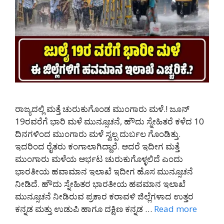
ರಾಜ್ಯದಲ್ಲಿ ಮತ್ತೆ ಚುರುಕುಗೊಂಡ ಮುಂಗಾರು ಮಳೆ.! ಜೂನ್
19ರವರೆಗೆ ಭಾರಿ ಮಳೆ ಮುನ್ಸೂಚನೆ, ಹೌದು ಸ್ನೇಹಿತರೆ ಕಳೆದ 10
ದಿನಗಳಿಂದ ಮುಂಗಾರು ಮಳೆ ಸ್ವಲ್ಪ ದುರ್ಬಲ ಗೊಂಡಿತ್ತು.
ಇದರಿಂದ ರೈತರು ಕಂಗಾಲಾಗಿದ್ದಾರೆ. ಆದರೆ ಇದೀಗ ಮತ್ತೆ
ಮುಂಗಾರು ಮಳೆಯ ಆರ್ಭಟ ಚುರುಕುಗೊಳ್ಳಲಿದೆ ಎಂದು
ಭಾರತೀಯ ಹವಾಮಾನ ಇಲಾಖೆ ಇದೀಗ ಹೊಸ ಮುನ್ಸೂಚನೆ
ನೀಡಿದೆ. ಹೌದು ಸ್ನೇಹಿತರ ಭಾರತೀಯ ಹವಮಾನ ಇಲಾಖೆ
ಮುನ್ಸೂಚನೆ ನೀಡಿರುವ ಪ್ರಕಾರ ಕರಾವಳಿ ಜಿಲ್ಲೆಗಳಾದ ಉತ್ತರ
ಕನ್ನಡ ಮತ್ತು ಉಡುಪಿ ಹಾಗೂ ದಕ್ಷಿಣ ಕನ್ನಡ …
Read more