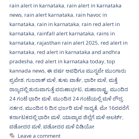
rain alert in karnataka
,
rain alert in karnataka
news
,
rain alert karnataka
,
rain havoc in
karnataka
,
rain in karnataka
,
rain red alert in
karnataka
,
rainfall alert karnataka
,
rains in
karnataka
,
rajasthan rain alert 2025
,
red alert in
karnataka
,
red alert in karnataka and andhra
pradesha
,
red alert in karnataka today
,
top
kannada news
,
ಈ ವರ್ಷ ಅವಧಿಗೂ ಮುನ್ನವೇ ಮುಂಗಾರು
ಪ್ರವೇಶ
,
ಗುಜರಾತ್ ಮಳೆ
,
ತುಳು ವಾರ್ತೆ
,
ಭಾರೀ ಮಳೆ
,
ಮತ್ತೆ
ರಾಜ್ಯದಲ್ಲಿ ಶುರುವಾಗುತ್ತೆ ವರುಣಾರ್ಭಟ
,
ಮಹಾರಾಷ್ಟ್ರ
,
ಮುಂದಿನ
24 ಗಂಟೆ ಭಾರೀ ಮಳೆ
,
ಮುಂದಿನ 24 ಗಂಟೆಯಲ್ಲಿ ಮಳೆ ರೌದ್ರ
ನರ್ತನ
,
ಮುಂದಿನ 6 ದಿನ ಭರ್ಜರಿ ಮಳೆ ಸಾಧ್ಯತೆ
,
ಮೇ 16ರವರೆಗೆ
ಕರ್ನಾಟಕದಲ್ಲಿ ಭಾರೀ ಮಳೆ
,
ಯಾವ್ಯಾವ ಜಿಲ್ಲೆಗೆ ಮಳೆ ಅಲರ್ಟ್
,
ವಡೋದರ ಮಳೆ
,
ವಡೋದರ ಮಳೆ ವಿಡಿಯೋ
Leave a comment