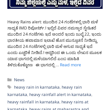
Heavy Rains alert: ಮುಂದಿನ 24 ಗಂಟೆಗಳಲ್ಲಿ ಭಾರಿ ಮಳೆ
ಸಾಧ್ಯತೆ IMD ರಿಪೋರ್ಟ್.! ಇಲ್ಲಿದೆ ವಿವರ ನಮಸ್ಕಾರ ಸ್ನೇಹಿತರೆ
ಮುಂದಿನ 24 ಗಂಟೆಗಳು ಇದೆ ಅಂದರೆ ಇಂದು ಜುಲೈ 22, ಇಂದು
ಭಾರತೀಯ ಹವಾಮಾನ ಇಲಾಖೆ ಹೊಸ ಮುನ್ಸೂಚನೆ ನೀಡಿದ್ದು
ಮುಂದಿನ 24 ಗಂಟೆಗಳಲ್ಲಿ ಭಾರಿ ಮಳೆ ಆಗುವ ಸಾಧ್ಯತೆ ಇದೆ
ಎಂದು ಎಚ್ಚರಿಕೆ ನೀಡಿದೆ.! ಆದ್ದರಿಂದ ಈ ಒಂದು ಲೇಖನ ಮೂಲಕ
ಯಾವ ಭಾಗದಲ್ಲಿ ಮಳೆಯಾಗಲಿದೆ ಎಂಬ ಮಾಹಿತಿ
ತಿಳಿದುಕೊಳ್ಳೋಣ ಈ ಭಾಗದಲ್ಲಿ …
Read more
Categories
News
Tags
heavy rain in karnataka
,
heavy rain
karnataka
,
heavy rainfall alert in karnataka
,
heavy rainfall in karnataka
,
heavy rains at
karnataka
,
heavy rains at maharastra and