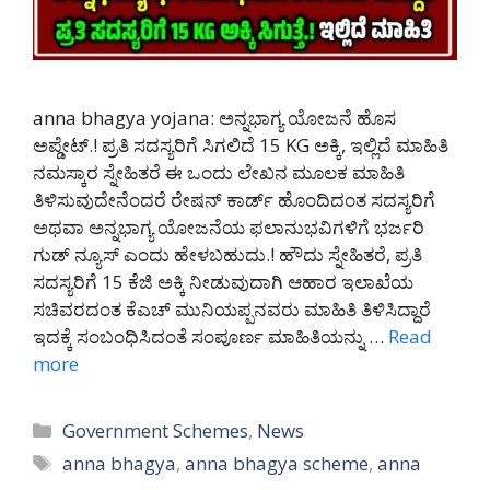
anna bhagya yojana: ಅನ್ನಭಾಗ್ಯ ಯೋಜನೆ ಹೊಸ
ಅಪ್ಡೇಟ್.! ಪ್ರತಿ ಸದಸ್ಯರಿಗೆ ಸಿಗಲಿದೆ 15 KG ಅಕ್ಕಿ, ಇಲ್ಲಿದೆ ಮಾಹಿತಿ
ನಮಸ್ಕಾರ ಸ್ನೇಹಿತರೆ ಈ ಒಂದು ಲೇಖನ ಮೂಲಕ ಮಾಹಿತಿ
ತಿಳಿಸುವುದೇನೆಂದರೆ ರೇಷನ್ ಕಾರ್ಡ್ ಹೊಂದಿದಂತ ಸದಸ್ಯರಿಗೆ
ಅಥವಾ ಅನ್ನಭಾಗ್ಯ ಯೋಜನೆಯ ಫಲಾನುಭವಿಗಳಿಗೆ ಭರ್ಜರಿ
ಗುಡ್ ನ್ಯೂಸ್ ಎಂದು ಹೇಳಬಹುದು.! ಹೌದು ಸ್ನೇಹಿತರೆ, ಪ್ರತಿ
ಸದಸ್ಯರಿಗೆ 15 ಕೆಜಿ ಅಕ್ಕಿ ನೀಡುವುದಾಗಿ ಆಹಾರ ಇಲಾಖೆಯ
ಸಚಿವರದಂತ ಕೆಎಚ್ ಮುನಿಯಪ್ಪನವರು ಮಾಹಿತಿ ತಿಳಿಸಿದ್ದಾರೆ
ಇದಕ್ಕೆ ಸಂಬಂಧಿಸಿದಂತೆ ಸಂಪೂರ್ಣ ಮಾಹಿತಿಯನ್ನು …
Read
more
Categories
Government Schemes
,
News
Tags
anna bhagya
,
anna bhagya scheme
,
anna