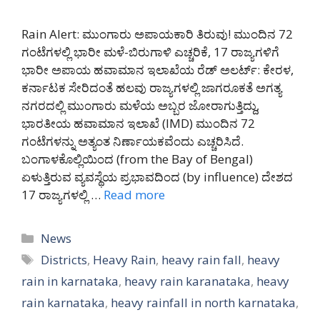
Rain Alert: ಮುಂಗಾರು ಅಪಾಯಕಾರಿ ತಿರುವು! ಮುಂದಿನ 72
ಗಂಟೆಗಳಲ್ಲಿ ಭಾರೀ ಮಳೆ-ಬಿರುಗಾಳಿ ಎಚ್ಚರಿಕೆ, 17 ರಾಜ್ಯಗಳಿಗೆ
ಭಾರೀ ಅಪಾಯ ಹವಾಮಾನ ಇಲಾಖೆಯ ರೆಡ್ ಅಲರ್ಟ್: ಕೇರಳ,
ಕರ್ನಾಟಕ ಸೇರಿದಂತೆ ಹಲವು ರಾಜ್ಯಗಳಲ್ಲಿ ಜಾಗರೂಕತೆ ಅಗತ್ಯ
ನಗರದಲ್ಲಿ ಮುಂಗಾರು ಮಳೆಯ ಅಬ್ಬರ ಜೋರಾಗುತ್ತಿದ್ದು,
ಭಾರತೀಯ ಹವಾಮಾನ ಇಲಾಖೆ (IMD) ಮುಂದಿನ 72
ಗಂಟೆಗಳನ್ನು ಅತ್ಯಂತ ನಿರ್ಣಾಯಕವೆಂದು ಎಚ್ಚರಿಸಿದೆ.
ಬಂಗಾಳಕೊಲ್ಲಿಯಿಂದ (from the Bay of Bengal)
ಏಳುತ್ತಿರುವ ವ್ಯವಸ್ಥೆಯ ಪ್ರಭಾವದಿಂದ (by influence) ದೇಶದ
17 ರಾಜ್ಯಗಳಲ್ಲಿ …
Read more
Categories
News
Tags
Districts
,
Heavy Rain
,
heavy rain fall
,
heavy
rain in karnataka
,
heavy rain karanataka
,
heavy
rain karnataka
,
heavy rainfall in north karnataka
,