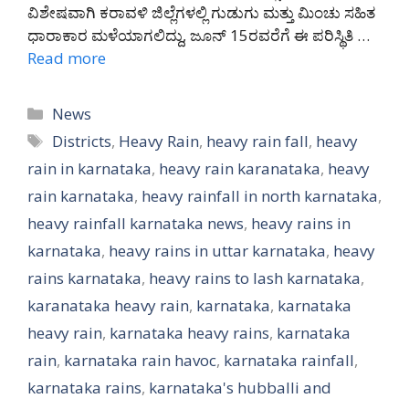
ವಿಶೇಷವಾಗಿ ಕರಾವಳಿ ಜಿಲ್ಲೆಗಳಲ್ಲಿ ಗುಡುಗು ಮತ್ತು ಮಿಂಚು ಸಹಿತ
ಧಾರಾಕಾರ ಮಳೆಯಾಗಲಿದ್ದು, ಜೂನ್ 15ರವರೆಗೆ ಈ ಪರಿಸ್ಥಿತಿ …
Read more
Categories
News
Tags
Districts
,
Heavy Rain
,
heavy rain fall
,
heavy
rain in karnataka
,
heavy rain karanataka
,
heavy
rain karnataka
,
heavy rainfall in north karnataka
,
heavy rainfall karnataka news
,
heavy rains in
karnataka
,
heavy rains in uttar karnataka
,
heavy
rains karnataka
,
heavy rains to lash karnataka
,
karanataka heavy rain
,
karnataka
,
karnataka
heavy rain
,
karnataka heavy rains
,
karnataka
rain
,
karnataka rain havoc
,
karnataka rainfall
,
karnataka rains
,
karnataka's hubballi and