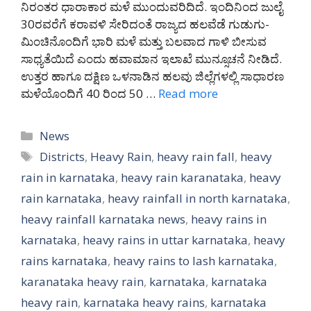
ನಿರಂತರ ಧಾರಾಕಾರ ಮಳೆ ಮುಂದುವರಿದಿದೆ. ಇಂದಿನಿಂದ ಜುಲೈ
30ರವರೆಗೆ ಕರಾವಳಿ ಸೇರಿದಂತೆ ರಾಜ್ಯದ ಹಲವೆಡೆ ಗುಡುಗು-
ಮಿಂಚಿನೊಂದಿಗೆ ಭಾರಿ ಮಳೆ ಮತ್ತು ಬಲವಾದ ಗಾಳಿ ಬೀಸುವ
ಸಾಧ್ಯತೆಯಿದೆ ಎಂದು ಹವಾಮಾನ ಇಲಾಖೆ ಮುನ್ಸೂಚನೆ ನೀಡಿದೆ.
ಉತ್ತರ ಹಾಗೂ ದಕ್ಷಿಣ ಒಳನಾಡಿನ ಹಲವು ಜಿಲ್ಲೆಗಳಲ್ಲಿ ಸಾಧಾರಣ
ಮಳೆಯೊಂದಿಗೆ 40 ರಿಂದ 50 …
Read more
Categories
News
Tags
Districts
,
Heavy Rain
,
heavy rain fall
,
heavy
rain in karnataka
,
heavy rain karanataka
,
heavy
rain karnataka
,
heavy rainfall in north karnataka
,
heavy rainfall karnataka news
,
heavy rains in
karnataka
,
heavy rains in uttar karnataka
,
heavy
rains karnataka
,
heavy rains to lash karnataka
,
karanataka heavy rain
,
karnataka
,
karnataka
heavy rain
,
karnataka heavy rains
,
karnataka