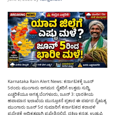
Karnataka Rain Alert News: ಕರ್ನಾಟಕಕ್ಕೆ ಜೂನ್
5ರಂದು ಮುಂಗಾರು ಆಗಮನ: ರೈತರಿಗೆ ಉತ್ತಮ ಸುದ್ದಿ,
ಎಚ್ಚರಿಕೆಯೂ ಅಗತ್ಯ ಬೆಂಗಳೂರು, ಜೂನ್ 3: ಭಾರತೀಯ
ಹವಾಮಾನ ಇಲಾಖೆಯ ಮುನ್ಸೂಚನೆ ಪ್ರಕಾರ ಈ ವರ್ಷದ ನೈಋತ್ಯ
ಮುಂಗಾರು ಜೂನ್ 5ರ ಸುಮಾರಿಗೆ ಕರ್ನಾಟಕದ ಕರಾವಳಿ
ಪ್ರದೇಶಕ್ಕೆ ಅಧಿಕೃತವಾಗಿ ಪ್ರವೇಶಿಸಲಿದೆ. ದಕ್ಷಿಣ ಕನ್ನಡ, ಉಡುಪಿ