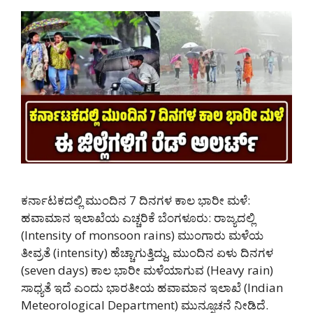
ಕರ್ನಾಟಕದಲ್ಲಿ ಮುಂದಿನ 7 ದಿನಗಳ ಕಾಲ ಭಾರೀ ಮಳೆ:
ಹವಾಮಾನ ಇಲಾಖೆಯ ಎಚ್ಚರಿಕೆ ಬೆಂಗಳೂರು: ರಾಜ್ಯದಲ್ಲಿ
(Intensity of monsoon rains) ಮುಂಗಾರು ಮಳೆಯ
ತೀವ್ರತೆ (intensity) ಹೆಚ್ಚಾಗುತ್ತಿದ್ದು, ಮುಂದಿನ ಏಳು ದಿನಗಳ
(seven days) ಕಾಲ ಭಾರೀ ಮಳೆಯಾಗುವ (Heavy rain)
ಸಾಧ್ಯತೆ ಇದೆ ಎಂದು ಭಾರತೀಯ ಹವಾಮಾನ ಇಲಾಖೆ (Indian
Meteorological Department) ಮುನ್ಸೂಚನೆ ನೀಡಿದೆ.