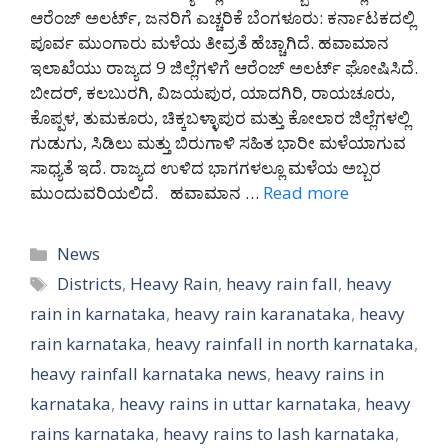
ಆರೆಂಜ್ ಅಲರ್ಟ್, ಜನರಿಗೆ ಎಚ್ಚರಿಕೆ ಬೆಂಗಳೂರು: ಕರ್ನಾಟಕದಲ್ಲಿ
ಪೂರ್ವ ಮುಂಗಾರು ಮಳೆಯ ತೀವ್ರತೆ ಹೆಚ್ಚಾಗಿದೆ. ಹವಾಮಾನ
ಇಲಾಖೆಯು ರಾಜ್ಯದ 9 ಜಿಲ್ಲೆಗಳಿಗೆ ಆರೆಂಜ್ ಅಲರ್ಟ್ ಘೋಷಿಸಿದೆ.
ಬೀದರ್, ಕಲಬುರಗಿ, ವಿಜಯಪುರ, ಯಾದಗಿರಿ, ರಾಯಚೂರು,
ಕೊಪ್ಪಳ, ತುಮಕೂರು, ಚಿಕ್ಕಬಳ್ಳಾಪುರ ಮತ್ತು ಕೋಲಾರ ಜಿಲ್ಲೆಗಳಲ್ಲಿ
ಗುಡುಗು, ಸಿಡಿಲು ಮತ್ತು ಬಿರುಗಾಳಿ ಸಹಿತ ಭಾರೀ ಮಳೆಯಾಗುವ
ಸಾಧ್ಯತೆ ಇದೆ. ರಾಜ್ಯದ ಉಳಿದ ಭಾಗಗಳಲ್ಲೂ ಮಳೆಯ ಅಬ್ಬರ
ಮುಂದುವರಿಯಲಿದೆ. ಹವಾಮಾನ …
Read more
Categories
News
Tags
Districts
,
Heavy Rain
,
heavy rain fall
,
heavy
rain in karnataka
,
heavy rain karanataka
,
heavy
rain karnataka
,
heavy rainfall in north karnataka
,
heavy rainfall karnataka news
,
heavy rains in
karnataka
,
heavy rains in uttar karnataka
,
heavy
rains karnataka
,
heavy rains to lash karnataka
,