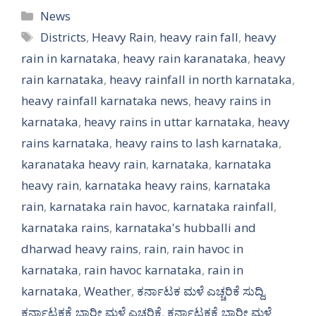
Categories
News
Tags
Districts
,
Heavy Rain
,
heavy rain fall
,
heavy
rain in karnataka
,
heavy rain karanataka
,
heavy
rain karnataka
,
heavy rainfall in north karnataka
,
heavy rainfall karnataka news
,
heavy rains in
karnataka
,
heavy rains in uttar karnataka
,
heavy
rains karnataka
,
heavy rains to lash karnataka
,
karanataka heavy rain
,
karnataka
,
karnataka
heavy rain
,
karnataka heavy rains
,
karnataka
rain
,
karnataka rain havoc
,
karnataka rainfall
,
karnataka rains
,
karnataka's hubballi and
dharwad heavy rains
,
rain
,
rain havoc in
karnataka
,
rain havoc karnataka
,
rain in
karnataka
,
Weather
,
ಕರ್ನಾಟಕ ಮಳೆ ಎಚ್ಚರಿಕೆ ಸುದ್ದಿ
,
ಕರ್ನಾಟಕಕ್ಕೆ ಭಾರೀ ಮಳೆ ಎಚ್ಚರಿಕೆ
,
ಕರ್ನಾಟಕಕ್ಕೆ ಭಾರೀ ಮಳೆ