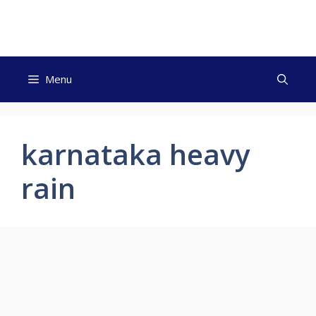
Skip
to
content
Menu
karnataka heavy
rain