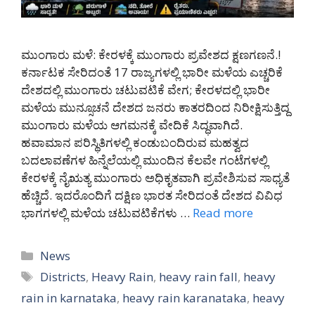
ಮುಂಗಾರು ಮಳೆ: ಕೇರಳಕ್ಕೆ ಮುಂಗಾರು ಪ್ರವೇಶದ ಕ್ಷಣಗಣನೆ.!
ಕರ್ನಾಟಕ ಸೇರಿದಂತೆ 17 ರಾಜ್ಯಗಳಲ್ಲಿ ಭಾರೀ ಮಳೆಯ ಎಚ್ಚರಿಕೆ
ದೇಶದಲ್ಲಿ ಮುಂಗಾರು ಚಟುವಟಿಕೆ ವೇಗ; ಕೇರಳದಲ್ಲಿ ಭಾರೀ
ಮಳೆಯ ಮುನ್ಸೂಚನೆ ದೇಶದ ಜನರು ಕಾತರದಿಂದ ನಿರೀಕ್ಷಿಸುತ್ತಿದ್ದ
ಮುಂಗಾರು ಮಳೆಯ ಆಗಮನಕ್ಕೆ ವೇದಿಕೆ ಸಿದ್ಧವಾಗಿದೆ.
ಹವಾಮಾನ ಪರಿಸ್ಥಿತಿಗಳಲ್ಲಿ ಕಂಡುಬಂದಿರುವ ಮಹತ್ವದ
ಬದಲಾವಣೆಗಳ ಹಿನ್ನೆಲೆಯಲ್ಲಿ ಮುಂದಿನ ಕೆಲವೇ ಗಂಟೆಗಳಲ್ಲಿ
ಕೇರಳಕ್ಕೆ ನೈಋತ್ಯ ಮುಂಗಾರು ಅಧಿಕೃತವಾಗಿ ಪ್ರವೇಶಿಸುವ ಸಾಧ್ಯತೆ
ಹೆಚ್ಚಿದೆ. ಇದರೊಂದಿಗೆ ದಕ್ಷಿಣ ಭಾರತ ಸೇರಿದಂತೆ ದೇಶದ ವಿವಿಧ
ಭಾಗಗಳಲ್ಲಿ ಮಳೆಯ ಚಟುವಟಿಕೆಗಳು …
Read more
Categories
News
Tags
Districts
,
Heavy Rain
,
heavy rain fall
,
heavy
rain in karnataka
,
heavy rain karanataka
,
heavy