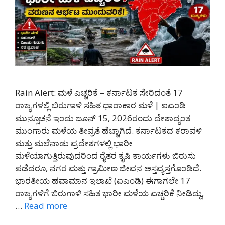
Rain Alert: ಮಳೆ ಎಚ್ಚರಿಕೆ – ಕರ್ನಾಟಕ ಸೇರಿದಂತೆ 17
ರಾಜ್ಯಗಳಲ್ಲಿ ಬಿರುಗಾಳಿ ಸಹಿತ ಧಾರಾಕಾರ ಮಳೆ | ಐಎಂಡಿ
ಮುನ್ಸೂಚನೆ ಇಂದು ಜೂನ್ 15, 2026ರಂದು ದೇಶಾದ್ಯಂತ
ಮುಂಗಾರು ಮಳೆಯ ತೀವ್ರತೆ ಹೆಚ್ಚಾಗಿದೆ. ಕರ್ನಾಟಕದ ಕರಾವಳಿ
ಮತ್ತು ಮಲೆನಾಡು ಪ್ರದೇಶಗಳಲ್ಲಿ ಭಾರೀ
ಮಳೆಯಾಗುತ್ತಿರುವುದರಿಂದ ರೈತರ ಕೃಷಿ ಕಾರ್ಯಗಳು ಬಿರುಸು
ಪಡೆದರೂ, ನಗರ ಮತ್ತು ಗ್ರಾಮೀಣ ಜೀವನ ಅಸ್ತವ್ಯಸ್ತಗೊಂಡಿದೆ.
ಭಾರತೀಯ ಹವಾಮಾನ ಇಲಾಖೆ (ಐಎಂಡಿ) ಈಗಾಗಲೇ 17
ರಾಜ್ಯಗಳಿಗೆ ಬಿರುಗಾಳಿ ಸಹಿತ ಭಾರೀ ಮಳೆಯ ಎಚ್ಚರಿಕೆ ನೀಡಿದ್ದು,
…
Read more