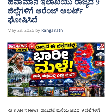
ಹವಾಮಾನ ಇಲಾಖೆಯು ರಾಜ್ಯದ 9
ಜಿಲ್ಲೆಗಳಿಗೆ ಆರೆಂಜ್ ಅಲರ್ಟ್
ಘೋಷಿಸಿದೆ
May 29, 2026
by
Ranganath
Rain Alert News: ರಾಜ್ಯದಲ್ಲಿ ಮಳೆಯ ಅಬ್ಬರ: 9 ಜಿಲ್ಲೆಗಳಿಗೆ