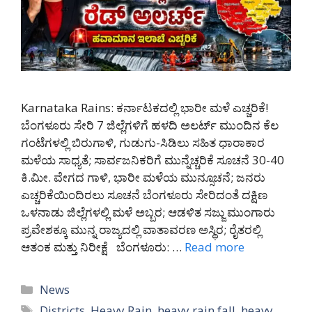
Karnataka Rains: ಕರ್ನಾಟಕದಲ್ಲಿ ಭಾರೀ ಮಳೆ ಎಚ್ಚರಿಕೆ!
ಬೆಂಗಳೂರು ಸೇರಿ 7 ಜಿಲ್ಲೆಗಳಿಗೆ ಹಳದಿ ಅಲರ್ಟ್ ಮುಂದಿನ ಕೆಲ
ಗಂಟೆಗಳಲ್ಲಿ ಬಿರುಗಾಳಿ, ಗುಡುಗು-ಸಿಡಿಲು ಸಹಿತ ಧಾರಾಕಾರ
ಮಳೆಯ ಸಾಧ್ಯತೆ; ಸಾರ್ವಜನಿಕರಿಗೆ ಮುನ್ನೆಚ್ಚರಿಕೆ ಸೂಚನೆ 30-40
ಕಿ.ಮೀ. ವೇಗದ ಗಾಳಿ, ಭಾರೀ ಮಳೆಯ ಮುನ್ಸೂಚನೆ; ಜನರು
ಎಚ್ಚರಿಕೆಯಿಂದಿರಲು ಸೂಚನೆ ಬೆಂಗಳೂರು ಸೇರಿದಂತೆ ದಕ್ಷಿಣ
ಒಳನಾಡು ಜಿಲ್ಲೆಗಳಲ್ಲಿ ಮಳೆ ಅಬ್ಬರ; ಆಡಳಿತ ಸಜ್ಜು ಮುಂಗಾರು
ಪ್ರವೇಶಕ್ಕೂ ಮುನ್ನ ರಾಜ್ಯದಲ್ಲಿ ವಾತಾವರಣ ಅಸ್ಥಿರ; ರೈತರಲ್ಲಿ
ಆತಂಕ ಮತ್ತು ನಿರೀಕ್ಷೆ ಬೆಂಗಳೂರು: …
Read more
Categories
News
Tags
Districts
,
Heavy Rain
,
heavy rain fall
,
heavy