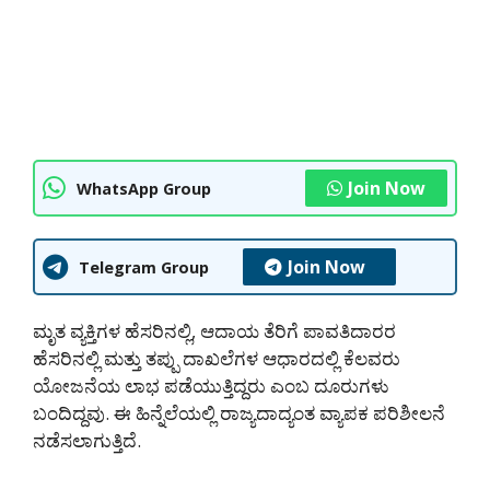
Join Now
WhatsApp Group
Join Now
Telegram Group
ಮೃತ ವ್ಯಕ್ತಿಗಳ ಹೆಸರಿನಲ್ಲಿ, ಆದಾಯ ತೆರಿಗೆ ಪಾವತಿದಾರರ
ಹೆಸರಿನಲ್ಲಿ ಮತ್ತು ತಪ್ಪು ದಾಖಲೆಗಳ ಆಧಾರದಲ್ಲಿ ಕೆಲವರು
ಯೋಜನೆಯ ಲಾಭ ಪಡೆಯುತ್ತಿದ್ದರು ಎಂಬ ದೂರುಗಳು
ಬಂದಿದ್ದವು. ಈ ಹಿನ್ನೆಲೆಯಲ್ಲಿ ರಾಜ್ಯದಾದ್ಯಂತ ವ್ಯಾಪಕ ಪರಿಶೀಲನೆ
ನಡೆಸಲಾಗುತ್ತಿದೆ.