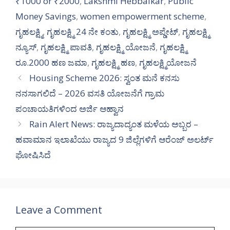
₹1000 or ₹2000
,
Lakshmi Hebbalkar
,
Public
Money Savings
,
women empowerment scheme
,
ಗೃಹಲಕ್ಷ್ಮಿ
,
ಗೃಹಲಕ್ಷ್ಮಿ 24 ನೇ ಕಂತು
,
ಗೃಹಲಕ್ಷ್ಮಿ ಅಪ್ಡೇಟ್
,
ಗೃಹಲಕ್ಷ್ಮಿ
ನ್ಯೂಸ್
,
ಗೃಹಲಕ್ಷ್ಮಿ ಪಾವತಿ
,
ಗೃಹಲಕ್ಷ್ಮಿ ಯೋಜನೆ
,
ಗೃಹಲಕ್ಷ್ಮಿ
ರೂ.2000 ಹಣ ಜಮಾ
,
ಗೃಹಲಕ್ಷ್ಮಿ ಹಣ
,
ಗೃಹಲಕ್ಷ್ಮಿಯೋಜನೆ
Housing Scheme 2026: ಸ್ವಂತ ಮನೆ ಕನಸು
ನನಸಾಗಲಿದೆ – 2026 ವಸತಿ ಯೋಜನೆಗೆ ಗ್ರಾಮ
ಪಂಚಾಯತಿಗಳಿಂದ ಅರ್ಜಿ ಆಹ್ವಾನ
Rain Alert News: ರಾಜ್ಯದಾದ್ಯಂತ ಮಳೆಯ ಅಬ್ಬರ –
ಹವಾಮಾನ ಇಲಾಖೆಯು ರಾಜ್ಯದ 9 ಜಿಲ್ಲೆಗಳಿಗೆ ಆರೆಂಜ್ ಅಲರ್ಟ್
ಘೋಷಿಸಿದೆ
Leave a Comment