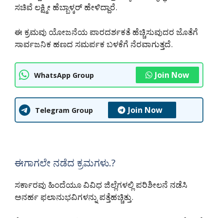
ಸಚಿವೆ ಲಕ್ಷ್ಮೀ ಹೆಬ್ಬಾಳ್ಕರ್ ಹೇಳಿದ್ದಾರೆ.
ಈ ಕ್ರಮವು ಯೋಜನೆಯ ಪಾರದರ್ಶಕತೆ ಹೆಚ್ಚಿಸುವುದರ ಜೊತೆಗೆ
ಸಾರ್ವಜನಿಕ ಹಣದ ಸಮರ್ಪಕ ಬಳಕೆಗೆ ನೆರವಾಗುತ್ತದೆ.
Join Now
WhatsApp Group
Join Now
Telegram Group
ಈಗಾಗಲೇ ನಡೆದ ಕ್ರಮಗಳು.?
ಸರ್ಕಾರವು ಹಿಂದೆಯೂ ವಿವಿಧ ಜಿಲ್ಲೆಗಳಲ್ಲಿ ಪರಿಶೀಲನೆ ನಡೆಸಿ
ಅನರ್ಹ ಫಲಾನುಭವಿಗಳನ್ನು ಪತ್ತೆಹಚ್ಚಿತ್ತು.