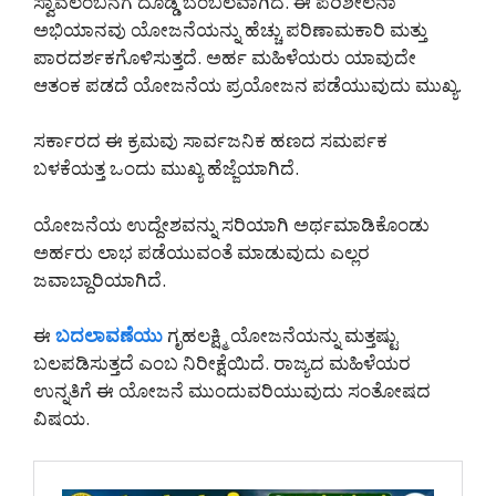
ಸ್ವಾವಲಂಬನೆಗೆ ದೊಡ್ಡ ಬೆಂಬಲವಾಗಿದೆ. ಈ ಪರಿಶೀಲನಾ
ಅಭಿಯಾನವು ಯೋಜನೆಯನ್ನು ಹೆಚ್ಚು ಪರಿಣಾಮಕಾರಿ ಮತ್ತು
ಪಾರದರ್ಶಕಗೊಳಿಸುತ್ತದೆ. ಅರ್ಹ ಮಹಿಳೆಯರು ಯಾವುದೇ
ಆತಂಕ ಪಡದೆ ಯೋಜನೆಯ ಪ್ರಯೋಜನ ಪಡೆಯುವುದು ಮುಖ್ಯ.
ಸರ್ಕಾರದ ಈ ಕ್ರಮವು ಸಾರ್ವಜನಿಕ ಹಣದ ಸಮರ್ಪಕ
ಬಳಕೆಯತ್ತ ಒಂದು ಮುಖ್ಯ ಹೆಜ್ಜೆಯಾಗಿದೆ.
ಯೋಜನೆಯ ಉದ್ದೇಶವನ್ನು ಸರಿಯಾಗಿ ಅರ್ಥಮಾಡಿಕೊಂಡು
ಅರ್ಹರು ಲಾಭ ಪಡೆಯುವಂತೆ ಮಾಡುವುದು ಎಲ್ಲರ
ಜವಾಬ್ದಾರಿಯಾಗಿದೆ.
ಈ
ಬದಲಾವಣೆಯು
ಗೃಹಲಕ್ಷ್ಮಿ ಯೋಜನೆಯನ್ನು ಮತ್ತಷ್ಟು
ಬಲಪಡಿಸುತ್ತದೆ ಎಂಬ ನಿರೀಕ್ಷೆಯಿದೆ. ರಾಜ್ಯದ ಮಹಿಳೆಯರ
ಉನ್ನತಿಗೆ ಈ ಯೋಜನೆ ಮುಂದುವರಿಯುವುದು ಸಂತೋಷದ
ವಿಷಯ.