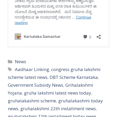
Categories
News
Tags
Aadhaar Linking
,
congress gruha lakshmi
scheme latest news
,
DBT Scheme Karnataka
,
Government Subsidy News
,
Grihalakshmi
Yojana
,
gruha lakshmi latest news today
,
gruhalakashmi scheme
,
gruhalakashmi today
news
,
gruhalakshmi 22th installment news
,
gruhalakshmi 22th installment today news
,