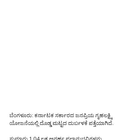
ಬೆಂಗಳೂರು: ಕರ್ನಾಟಕ ಸರ್ಕಾರದ ಜನಪ್ರಿಯ ಗೃಹಲಕ್ಷ್ಮಿ
ಯೋಜನೆಯಲ್ಲಿ ದೊಡ್ಡ ಮಟ್ಟದ ದುರ್ಬಳಕೆ ಪತ್ತೆಯಾಗಿದೆ.
ಸುಮಾರು 1.04 ಲಕ್ಷ ಅನರ್ಹ ಫಲಾನುಭವಿಗಳನ್ನು