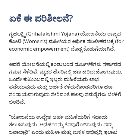
ಏಕೆ ಈ ಪರಿಶೀಲನೆ?
ಗೃಹಲಕ್ಷ್ಮಿ (Grihalakshmi Yojana) ಯೋಜನೆಯು ರಾಜ್ಯದ
ಕೋಟಿ (Women’s) ಮಹಿಳೆಯರ ಆರ್ಥಿಕ ಸಬಲೀಕರಣಕ್ಕೆ (for
economic empowerment) ದೊಡ್ಡ ಕೊಡುಗೆಯಾಗಿದೆ.
ಆದರೆ ಯೋಜನೆಯಲ್ಲಿ ಕಂಡುಬಂದ ದುರ್ಬಳಕೆಗಳು ಸರ್ಕಾರದ
ಗಮನ ಸೆಳೆದಿವೆ. ಮೃತರ ಹೆಸರಿನಲ್ಲಿ ಹಣ ಹರಿದುಹೋಗುವುದು,
ಒಂದೇ ಕುಟುಂಬದಲ್ಲಿ ಇಬ್ಬರು ಮಹಿಳೆಯರು ಲಾಭ
ಪಡೆಯುವುದು ಮತ್ತು ಅರ್ಹತೆ ಕಳೆದುಕೊಂಡವರಿಗೂ ಹಣ
ಸಂದಾಯವಾಗುವುದು ಸೇರಿದಂತೆ ಹಲವು ಸಮಸ್ಯೆಗಳು ಬೆಳಕಿಗೆ
ಬಂದಿವೆ.
“ಯೋಜನೆಯ ಉದ್ದೇಶ ಅರ್ಹ ಮಹಿಳೆಯರಿಗೆ ಸಹಾಯ
ತಲುಪಿಸುವುದು. ಅನರ್ಹರನ್ನು ತೆರವುಗೊಳಿಸುವುದು ನಮ್ಮ
ಜವಾಬ್ದಾರಿ” ಎಂದು ಮಹಿಳಾ ಮತ್ತು ಮಕ್ಕಳ ಅಭಿವೃದ್ಧಿ ಇಲಾಖೆ