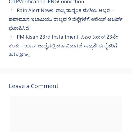
OTPVerification
,
PNGConnection
Rain Alert News: ರಾಜ್ಯದಾದ್ಯಂತ ಮಳೆಯ ಅಬ್ಬರ –
ಹವಾಮಾನ ಇಲಾಖೆಯು ರಾಜ್ಯದ 9 ಜಿಲ್ಲೆಗಳಿಗೆ ಆರೆಂಜ್ ಅಲರ್ಟ್
ಘೋಷಿಸಿದೆ
PM Kisan 23rd Installment: ಪಿಎಂ ಕಿಸಾನ್ 23ನೇ
ಕಂತು – ಜೂನ್-ಜುಲೈನಲ್ಲಿ ಹಣ ಬಿಡುಗಡೆ ಸಾಧ್ಯತೆ! ಈ ರೈತರಿಗೆ
ಸಿಗುವುದಿಲ್ಲ
Leave a Comment
Comment