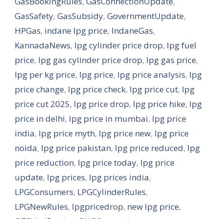
GasBookingRules
,
GasConnectionUpdate
,
GasSafety
,
GasSubsidy
,
GovernmentUpdate
,
HPGas
,
indane lpg price
,
IndaneGas
,
KannadaNews
,
lpg cylinder price drop
,
lpg fuel
price
,
lpg gas cylinder price drop
,
lpg gas price
,
lpg per kg price
,
lpg price
,
lpg price analysis
,
lpg
price change
,
lpg price check
,
lpg price cut
,
lpg
price cut 2025
,
lpg price drop
,
lpg price hike
,
lpg
price in delhi
,
lpg price in mumbai
,
lpg price
india
,
lpg price myth
,
lpg price new
,
lpg price
noida
,
lpg price pakistan
,
lpg price reduced
,
lpg
price reduction
,
lpg price today
,
lpg price
update
,
lpg prices
,
lpg prices india
,
LPGConsumers
,
LPGCylinderRules
,
LPGNewRules
,
lpgpricedrop
,
new lpg price
,