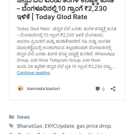
Categories
News
Tags
BharatGas
,
EKYCUpdate
,
gas price drop
,