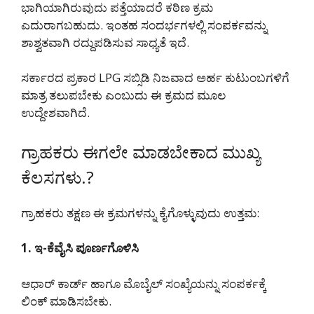
ಭಾಗಿಯಾಗಿರುವುದು ಪತ್ತೆಯಾದರೆ ಕಠಿಣ ಕ್ರಮ
ಎದುರಾಗಬಹುದು. ಇಂತಹ ಸಂದರ್ಭಗಳಲ್ಲಿ ಸಂಪರ್ಕವನ್ನು
ಶಾಶ್ವತವಾಗಿ ರದ್ದುಪಡಿಸುವ ಸಾಧ್ಯತೆ ಇದೆ.
ಸರ್ಕಾರದ ಪ್ರಕಾರ LPG ಸಬ್ಸಿಡಿ ನಿಜವಾದ ಅರ್ಹ ಕುಟುಂಬಗಳಿಗೆ
ಮಾತ್ರ ತಲುಪಬೇಕು ಎಂಬುದು ಈ ಕ್ರಮದ ಮೂಲ
ಉದ್ದೇಶವಾಗಿದೆ.
ಗ್ರಾಹಕರು ಈಗಲೇ ಮಾಡಬೇಕಾದ ಮುಖ್ಯ
ಕೆಲಸಗಳು.?
ಗ್ರಾಹಕರು ತಕ್ಷಣ ಈ ಕ್ರಮಗಳನ್ನು ಕೈಗೊಳ್ಳುವುದು ಉತ್ತಮ:
1. ಇ-ಕೆವೈಸಿ ಪೂರ್ಣಗೊಳಿಸಿ
ಆಧಾರ್ ಕಾರ್ಡ್ ಹಾಗೂ ಮೊಬೈಲ್ ಸಂಖ್ಯೆಯನ್ನು ಸಂಪರ್ಕಕ್ಕೆ
ಲಿಂಕ್ ಮಾಡಿಸಬೇಕು.