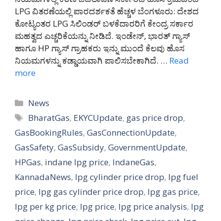
LPG ವಿತರಣೆಯಲ್ಲಿ ಪಾರದರ್ಶಕತೆ ಹೆಚ್ಚಳ ಬೆಂಗಳೂರು: ದೇಶದ
ಕೋಟ್ಯಂತರ LPG ಸಿಲಿಂಡರ್ ಬಳಕೆದಾರರಿಗೆ ಕೇಂದ್ರ ಸರ್ಕಾರ
ಮಹತ್ವದ ಎಚ್ಚರಿಕೆಯನ್ನು ನೀಡಿದೆ. ಇಂಡೇನ್, ಭಾರತ್ ಗ್ಯಾಸ್
ಹಾಗೂ HP ಗ್ಯಾಸ್ ಗ್ರಾಹಕರು ಇನ್ನು ಮುಂದೆ ಕೆಲವು ಹೊಸ
ನಿಯಮಗಳನ್ನು ಕಡ್ಡಾಯವಾಗಿ ಪಾಲಿಸಬೇಕಾಗಿದೆ. …
Read
more
Categories
News
Tags
BharatGas
,
EKYCUpdate
,
gas price drop
,
GasBookingRules
,
GasConnectionUpdate
,
GasSafety
,
GasSubsidy
,
GovernmentUpdate
,
HPGas
,
indane lpg price
,
IndaneGas
,
KannadaNews
,
lpg cylinder price drop
,
lpg fuel
price
,
lpg gas cylinder price drop
,
lpg gas price
,
lpg per kg price
,
lpg price
,
lpg price analysis
,
lpg