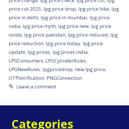
price change
,
lpg price check
,
lpg price cut
,
lpg
price cut 2025
,
lpg price drop
,
lpg price hike
,
lpg
price in delhi
,
lpg price in mumbai
,
lpg price
india
,
lpg price myth
,
lpg price new
,
lpg price
noida
,
lpg price pakistan
,
lpg price reduced
,
lpg
price reduction
,
lpg price today
,
lpg price
update
,
lpg prices
,
lpg prices india
,
LPGConsumers
,
LPGCylinderRules
,
LPGNewRules
,
lpgpricedrop
,
new lpg price
,
OTPVerification
,
PNGConnection
Leave a comment
Categories