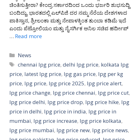
ಚಿಂತಿಸುತ್ತೀರಾ? ಕೇಂದ್ರ ಸರ್ಕಾರದಿಂದ ಒಂದು ಭರ್ಜರಿ ಶುಭಸುದ್ದಿ
ಬಂದಿದ್ದು, ಭಾರತದಲ್ಲಿ ಎಲ್‌ಪಿಜಿ ದರ ನಮ್ಮ ನೆರೆಯ ದೇಶಗಳಾದ
ಪಾಕಿಸ್ತಾನ, ಶ್ರೀಲಂಕಾ ಮತ್ತು ನೇಪಾಳಕ್ಕಿಂತ ತುಂಬಾ ಕಡಿಮೆ ಇದೆ
ಎಂದು ಪೆಟ್ರೋಲಿಯಂ ಮತ್ತು ನೈಸರ್ಗಿಕ ಅನಿಲ ಸಚಿವ ಹರ್ದೀಪ್
…
Read more
Categories
News
Tags
chennai lpg price
,
delhi lpg price
,
kolkata lpg
price
,
latest lpg price
,
lpg gas price
,
lpg per kg
price
,
lpg price
,
lpg price 2025
,
lpg price alert
,
lpg price change
,
lpg price chennai
,
lpg price cut
,
lpg price delhi
,
lpg price drop
,
lpg price hike
,
lpg
price in delhi
,
lpg price in india
,
lpg price in
mumbai
,
lpg price increase
,
lpg price kolkata
,
lpg price mumbai
,
lpg price new
,
lpg price news
,
lpg price pakistan
,
lpg price reduced
,
lpg price