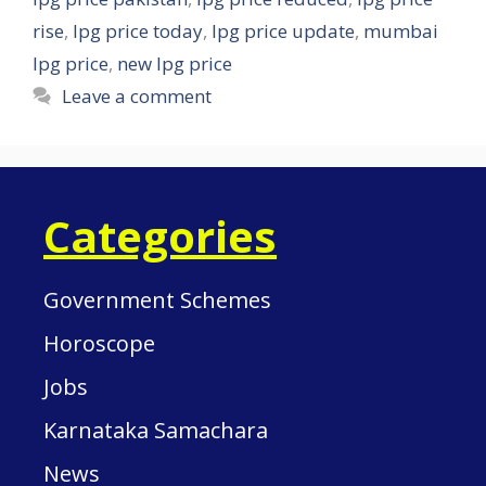
rise
,
lpg price today
,
lpg price update
,
mumbai
lpg price
,
new lpg price
Leave a comment
Categories
Government Schemes
Horoscope
Jobs
Karnataka Samachara
News