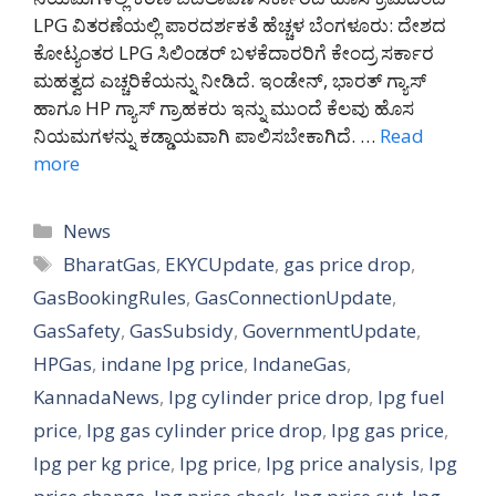
LPG ವಿತರಣೆಯಲ್ಲಿ ಪಾರದರ್ಶಕತೆ ಹೆಚ್ಚಳ ಬೆಂಗಳೂರು: ದೇಶದ
ಕೋಟ್ಯಂತರ LPG ಸಿಲಿಂಡರ್ ಬಳಕೆದಾರರಿಗೆ ಕೇಂದ್ರ ಸರ್ಕಾರ
ಮಹತ್ವದ ಎಚ್ಚರಿಕೆಯನ್ನು ನೀಡಿದೆ. ಇಂಡೇನ್, ಭಾರತ್ ಗ್ಯಾಸ್
ಹಾಗೂ HP ಗ್ಯಾಸ್ ಗ್ರಾಹಕರು ಇನ್ನು ಮುಂದೆ ಕೆಲವು ಹೊಸ
ನಿಯಮಗಳನ್ನು ಕಡ್ಡಾಯವಾಗಿ ಪಾಲಿಸಬೇಕಾಗಿದೆ. …
Read
more
Categories
News
Tags
BharatGas
,
EKYCUpdate
,
gas price drop
,
GasBookingRules
,
GasConnectionUpdate
,
GasSafety
,
GasSubsidy
,
GovernmentUpdate
,
HPGas
,
indane lpg price
,
IndaneGas
,
KannadaNews
,
lpg cylinder price drop
,
lpg fuel
price
,
lpg gas cylinder price drop
,
lpg gas price
,
lpg per kg price
,
lpg price
,
lpg price analysis
,
lpg