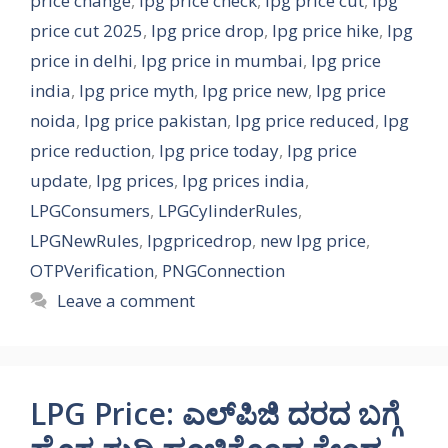
price change
,
lpg price check
,
lpg price cut
,
lpg
price cut 2025
,
lpg price drop
,
lpg price hike
,
lpg
price in delhi
,
lpg price in mumbai
,
lpg price
india
,
lpg price myth
,
lpg price new
,
lpg price
noida
,
lpg price pakistan
,
lpg price reduced
,
lpg
price reduction
,
lpg price today
,
lpg price
update
,
lpg prices
,
lpg prices india
,
LPGConsumers
,
LPGCylinderRules
,
LPGNewRules
,
lpgpricedrop
,
new lpg price
,
OTPVerification
,
PNGConnection
Leave a comment
LPG Price: ಎಲ್‌ಪಿಜಿ ದರದ ಬಗ್ಗೆ