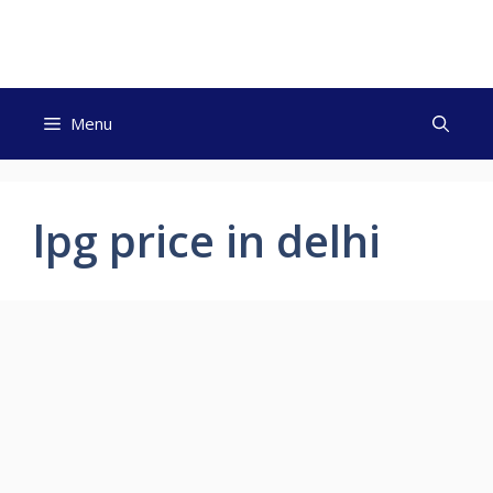
Skip
to
content
Menu
lpg price in delhi