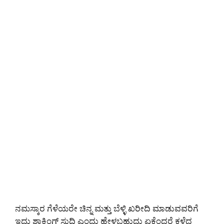
ನಮಸ್ಕಾರ ಗೆಳೆಯರೇ ಚಿನ್ನ ಮತ್ತು ಬೆಳ್ಳಿ ಖರೀದಿ ಮಾಡುವವರಿಗೆ
ಇದು ಶಾಕಿಂಗ್ ಸುದ್ದಿ ಎಂದು ಹೇಳಬಹುದು ಏಕೆಂದರೆ ಕಳೆದ