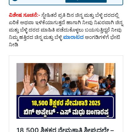
ವಿಶೇಷ ಸೂಚನೆ:-
ಸ್ನೇಹಿತರೆ ಪ್ರತಿ ದಿನ ಚಿನ್ನ ಮತ್ತು ಬೆಳ್ಳಿ ದರದಲ್ಲಿ
ಏರಿಕೆ ಅಥವಾ ಇಳಿಕೆಯಾಗುತ್ತದೆ ಹಾಗಾಗಿ ನೀವು ನಿಖರವಾಗಿ ಚಿನ್ನ
ಮತ್ತು ಬೆಳ್ಳಿ ದರದ ಮಾಹಿತಿ ಪಡೆದುಕೊಳ್ಳಲು ಬಯಸುತ್ತಿದ್ದರೆ ನೀವು
ನಿಮ್ಮ ಹತ್ತಿರದ ಚಿನ್ನ ಮತ್ತು ಬೆಳ್ಳಿ
ಮಾರಾಟದ
ಅಂಗಡಿಗಳಿಗೆ ಭೇಟಿ
ನೀಡಿ