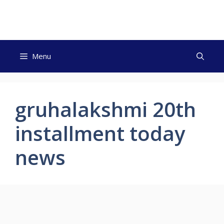
Skip
to
content
Menu
gruhalakshmi 20th
installment today
news