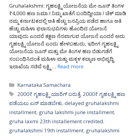
Gruhalakshmi: ಗೃಹಲಕ್ಷ್ಮಿ ಯೋಜನೆಯ ಮೇ-ಜೂನ್ ತಿಂಗಳ
₹4,000 ಹಣ ಜಮಾ.! ನಿಮ್ಮ ಖಾತೆಗೆ ಬಂದಿದ್ದೀಯಾ.! ಚೆಕ್ ಮಾಡಿ
ನಮ್ಮ ಕರ್ನಾಟಕದಲ್ಲಿ ಅತಿ ಹೆಚ್ಚು ಜನಪ್ರಿಯ ಪಡೆದ ಹಾಗೂ ಅತಿ
ಹೆಚ್ಚು ಮಹಿಳಾ ಫಲಾನುಭವಿಗಳು ಹೊಂದಿದ ಯೋಜನೆ
ಯಾವುದು ಎಂದರೆ ತಕ್ಷಣ ನೆನಪಾಗುವ ಯೋಜನೆ ಎಂದರೆ ಅದು
ಗೃಹಲಕ್ಷ್ಮಿ ಯೋಜನೆ ಎಂದು ಹೇಳಬಹುದು, ಇದೀಗ ಗೃಹಲಕ್ಷ್ಮಿ
ಯೋಜನೆಯ ಜೂನ್ ಮತ್ತು ಮೇ ತಿಂಗಳ ಹಣ ಬಿಡುಗಡೆಗೆ
ಸಂಬಂಧಿಸಿದಂತೆ ಮಹಿಳಾ ಮತ್ತು ಮಕ್ಕಳ ಕಲ್ಯಾಣ ಅಭಿವೃದ್ಧಿ
ಇಲಾಖೆಯ ಸಚಿವೆ ಲಕ್ಷ್ಮಿ …
Read more
Categories
Karnataka Samachara
Tags
2000₹ ಗೃಹಲಕ್ಷ್ಮಿ ಯಾರಿಗ್ ಬರುತ್ತೆ
,
2000₹ ಗೃಹಲಕ್ಷ್ಮಿ ಹಣ
ಪಡೆಯಲು ಏನ್ ಮಾಡಬೇಕು
,
delayed gruhalakshmi
installment
,
gruha lakshmi june installment
,
gruha laxmi 23th installement credited
,
gruhalakshmi 19th installment
,
gruhalakshmi