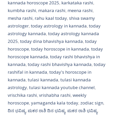
kannada horoscope 2025
,
karkataka rashi
,
kumbha rashi
,
makara rashi
,
meena rashi
,
mesha rashi
,
rahu kaal today
,
shiva swamy
astrologer
,
today astrology in kannada
,
today
astrology kannada
,
today astrology kannada
2025
,
today dina bhavishya kannada
,
today
horoscope
,
today horoscope in kannada
,
today
horoscope kannada
,
today rashi bhavishya in
kannada
,
today rashi bhavishya kannada
,
today
rashifal in kannada
,
today's horoscope in
kannada
,
tulasi kannada
,
tulasi kannada
astrology
,
tulasi kannada youtube channel
,
vrischika rashi
,
vrishabha rashi
,
weekly
horoscope
,
yamaganda kala today
,
zodiac sign
,
ದಿನ ಭವಿಷ್ಯ
,
ಮಕರ ರಾಶಿ ದಿನ ಭವಿಷ್ಯ
,
ಮಕರ ರಾಶಿ ಭವಿಷ್ಯ
,