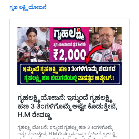
ಗೃಹ ಲಕ್ಷ್ಮಿ ಯೋಜನೆ