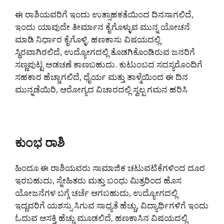
ಈ ರಾಶಿಯವರಿಗೆ ಇಂದು ಉತ್ಸಾಹಕತೆಯಿಂದ ದಿನಸಾಗಲಿದೆ,
ಇಂದು ಯಾವುದೇ ತೀರ್ಮಾನ ಕೈಗೊಳ್ಳುವ ಮುನ್ನ ಯೋಚನೆ
ಮಾಡಿ ನಿರ್ಧಾರ ಕೈಗೊಳ್ಳಿ. ಹಣಕಾಸು ವಿಷಯದಲ್ಲಿ
ಸ್ಥಿರವಾಗಿರಲಿದೆ, ಉದ್ಯೋಗದಲ್ಲಿ ತೊಡಗಿಕೊಂಡಿರುವ ಜನರಿಗೆ
ಸಣ್ಣಪುಟ್ಟ ಅಡಚಣೆ ಕಾಣಬಹುದು. ಕುಟುಂಬದ ಸದಸ್ಯರೊಂದಿಗೆ
ಸಹಕಾರ ಹೆಚ್ಚಾಗಲಿದೆ, ಧೈರ್ಯ ಮತ್ತು ತಾಳ್ಮೆಯಿಂದ ಈ ದಿನ
ಮುನ್ನಡೆಯಿರಿ, ಆರೋಗ್ಯದ ವಿಚಾರದಲ್ಲಿ ಸ್ವಲ್ಪ ಗಮನ ಹರಿಸಿ
ಕುಂಭ ರಾಶಿ
ಹಿಂದೂ ಈ ರಾಶಿಯವರು ಸಾಮಾಜಿಕ ಚಟುವಟಿಕೆಗಳಿಂದ ದೂರ
ಇರಬಹುದು, ಸ್ನೇಹಿತರು ಮತ್ತು ಬಂಧು ಮಿತ್ರರಿಂದ ಹೊಸ
ಯೋಜನೆಗಳ ಬಗ್ಗೆ ಚರ್ಚೆ ಆಗಬಹುದು, ಉದ್ಯೋಗದಲ್ಲಿ
ಇದ್ದವರಿಗೆ ಯಶಸ್ಸು ಸಿಗುವ ಸಾಧ್ಯತೆ ಹೆಚ್ಚು, ವಿದ್ಯಾರ್ಥಿಗಳಿಗೆ ಇಂದು
ಓದುವ ಆಸಕ್ತಿ ಹೆಚ್ಚು ಮೂಡಲಿದೆ, ಹಣಕಾಸಿನ ವಿಷಯದಲ್ಲಿ