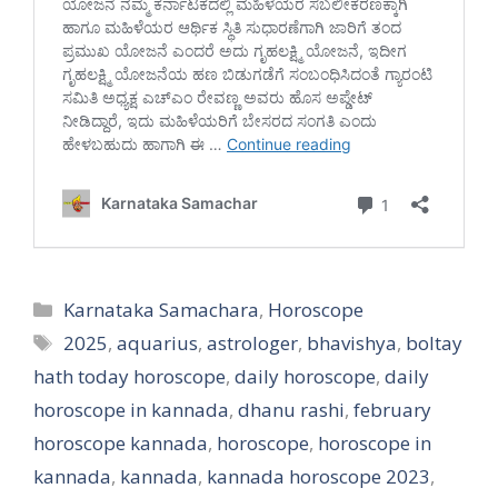
Categories
Karnataka Samachara
,
Horoscope
Tags
2025
,
aquarius
,
astrologer
,
bhavishya
,
boltay
hath today horoscope
,
daily horoscope
,
daily
horoscope in kannada
,
dhanu rashi
,
february
horoscope kannada
,
horoscope
,
horoscope in
kannada
,
kannada
,
kannada horoscope 2023
,