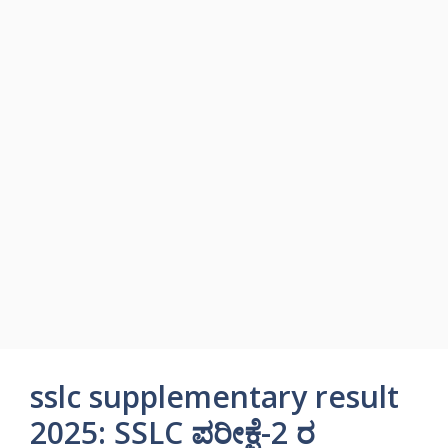
sslc supplementary result
2025: SSLC ಪರೀಕ್ಷೆ-2 ರ