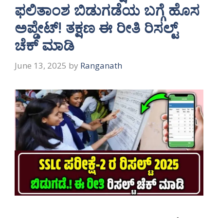
ಫಲಿತಾಂಶ ಬಿಡುಗಡೆಯ ಬಗ್ಗೆ ಹೊಸ
ಅಪ್ಡೇಟ್! ತಕ್ಷಣ ಈ ರೀತಿ ರಿಸಲ್ಟ್
ಚೆಕ್ ಮಾಡಿ
June 13, 2025
by
Ranganath