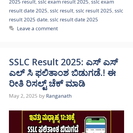
2025 result
,
sslc exam result 2025
,
sslc exam
result date 2025
,
sslc result
,
sslc result 2025
,
sslc
result 2025 date
,
sslc result date 2025
Leave a comment
SSLC Result 2025: ಎಸ್ ಎಸ್
ಎಲ್ ಸಿ ಫಲಿತಾಂಶ ಬಿಡುಗಡೆ.! ಈ
ರೀತಿ ರಿಸಲ್ಟ್ ಚೆಕ್ ಮಾಡಿ
May 2, 2025
by
Ranganath