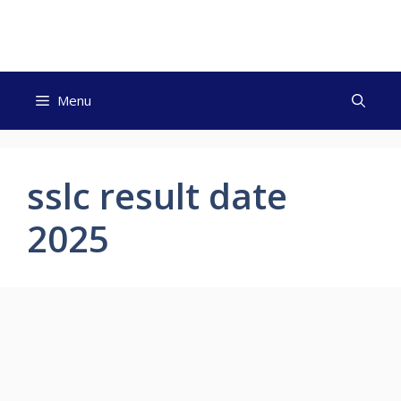
Skip
to
content
Menu
sslc result date
2025