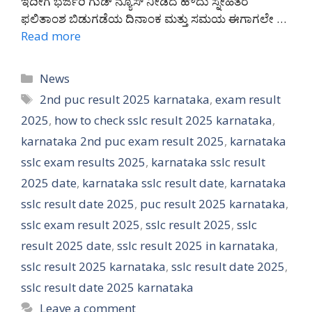
ಇದೀಗ ಭರ್ಜರಿ ಗುಡ್ ನ್ಯೂಸ್ ನೀಡಿದೆ ಹೌದು ಸ್ನೇಹಿತರೆ
ಫಲಿತಾಂಶ ಬಿಡುಗಡೆಯ ದಿನಾಂಕ ಮತ್ತು ಸಮಯ ಈಗಾಗಲೇ …
Read more
Categories
News
Tags
2nd puc result 2025 karnataka
,
exam result
2025
,
how to check sslc result 2025 karnataka
,
karnataka 2nd puc exam result 2025
,
karnataka
sslc exam results 2025
,
karnataka sslc result
2025 date
,
karnataka sslc result date
,
karnataka
sslc result date 2025
,
puc result 2025 karnataka
,
sslc exam result 2025
,
sslc result 2025
,
sslc
result 2025 date
,
sslc result 2025 in karnataka
,
sslc result 2025 karnataka
,
sslc result date 2025
,
sslc result date 2025 karnataka
Leave a comment