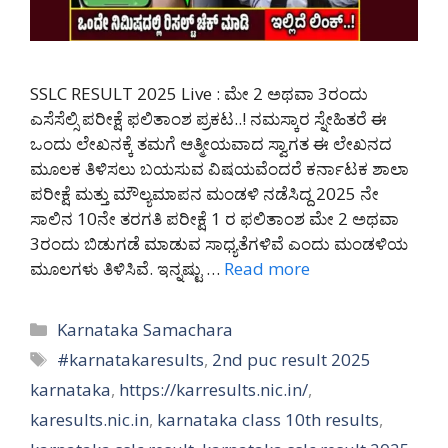
SSLC RESULT 2025 Live : ಮೇ 2 ಅಥವಾ 3ರಂದು
ಎಸೆಸೆಲ್ಸಿ ಪರೀಕ್ಷೆ ಫಲಿತಾಂಶ ಪ್ರಕಟ..! ನಮಸ್ಕಾರ ಸ್ನೇಹಿತರೆ ಈ
ಒಂದು ಲೇಖನಕ್ಕೆ ತಮಗೆ ಆತ್ಮೀಯವಾದ ಸ್ವಾಗತ ಈ ಲೇಖನದ
ಮೂಲಕ ತಿಳಿಸಲು ಬಯಸುವ ವಿಷಯವೆಂದರೆ ಕರ್ನಾಟಕ ಶಾಲಾ
ಪರೀಕ್ಷೆ ಮತ್ತು ಮೌಲ್ಯಮಾಪನ ಮಂಡಳಿ ನಡೆಸಿದ್ದ 2025 ನೇ
ಸಾಲಿನ 10ನೇ ತರಗತಿ ಪರೀಕ್ಷೆ 1 ರ ಫಲಿತಾಂಶ ಮೇ 2 ಅಥವಾ
3ರಂದು ಬಿಡುಗಡೆ ಮಾಡುವ ಸಾಧ್ಯತೆಗಳಿವೆ ಎಂದು ಮಂಡಳಿಯ
ಮೂಲಗಳು ತಿಳಿಸಿವೆ. ಇನ್ನಷ್ಟು …
Read more
Categories
Karnataka Samachara
Tags
#karnatakaresults
,
2nd puc result 2025
karnataka
,
https://karresults.nic.in/
,
karesults.nic.in
,
karnataka class 10th results
,