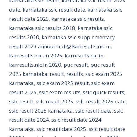
karnataka sslc result
,
karnataka sslc result 2025
date
,
karnataka sslc result date
,
karnataka sslc
result date 2025
,
karnataka sslc results
,
karnataka sslc results 2018
,
karnataka sslc
results 2020
,
karnataka sslc supplementary
result 2023 announced @ karresults.nic.in
,
karresults-nic-in 2025
,
karresults.nic.in
,
karresults.nic.in 2020
,
puc result
,
puc result
2025 karnataka
,
result
,
results
,
sslc exam 2025
karnataka
,
sslc exam 2025 result
,
sslc exam
result 2025
,
sslc exam results
,
sslc quick results
,
sslc result
,
sslc result 2025
,
sslc result 2025 date
,
sslc result 2025 karnataka
,
sslc result date
,
sslc
result date 2024
,
sslc result date 2024
karnataka
,
sslc result date 2025
,
sslc result date