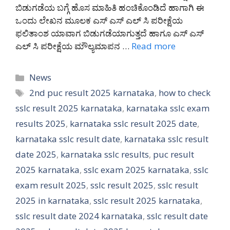
ಬಿಡುಗಡೆಯ ಬಗ್ಗೆ ಹೊಸ ಮಾಹಿತಿ ಹಂಚಿಕೊಂಡಿದೆ ಹಾಗಾಗಿ ಈ
ಒಂದು ಲೇಖನ ಮೂಲಕ ಎಸ್ ಎಸ್ ಎಲ್ ಸಿ ಪರೀಕ್ಷೆಯ
ಫಲಿತಾಂಶ ಯಾವಾಗ ಬಿಡುಗಡೆಯಾಗುತ್ತದೆ ಹಾಗೂ ಎಸ್ ಎಸ್
ಎಲ್ ಸಿ ಪರೀಕ್ಷೆಯ ಮೌಲ್ಯಮಾಪನ …
Read more
Categories
News
Tags
2nd puc result 2025 karnataka
,
how to check
sslc result 2025 karnataka
,
karnataka sslc exam
results 2025
,
karnataka sslc result 2025 date
,
karnataka sslc result date
,
karnataka sslc result
date 2025
,
karnataka sslc results
,
puc result
2025 karnataka
,
sslc exam 2025 karnataka
,
sslc
exam result 2025
,
sslc result 2025
,
sslc result
2025 in karnataka
,
sslc result 2025 karnataka
,
sslc result date 2024 karnataka
,
sslc result date