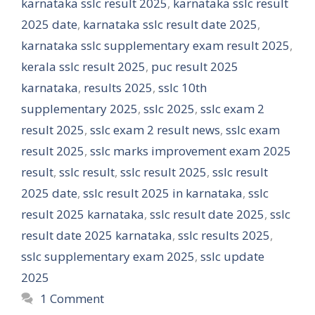
karnataka sslc result 2025
,
karnataka sslc result
2025 date
,
karnataka sslc result date 2025
,
karnataka sslc supplementary exam result 2025
,
kerala sslc result 2025
,
puc result 2025
karnataka
,
results 2025
,
sslc 10th
supplementary 2025
,
sslc 2025
,
sslc exam 2
result 2025
,
sslc exam 2 result news
,
sslc exam
result 2025
,
sslc marks improvement exam 2025
result
,
sslc result
,
sslc result 2025
,
sslc result
2025 date
,
sslc result 2025 in karnataka
,
sslc
result 2025 karnataka
,
sslc result date 2025
,
sslc
result date 2025 karnataka
,
sslc results 2025
,
sslc supplementary exam 2025
,
sslc update
2025
1 Comment