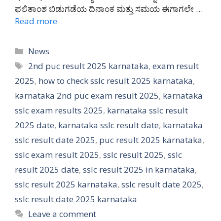
ಫಲಿತಾಂಶ ಬಿಡುಗಡೆಯ ದಿನಾಂಕ ಮತ್ತು ಸಮಯ ಈಗಾಗಲೇ …
Read more
Categories
News
Tags
2nd puc result 2025 karnataka
,
exam result
2025
,
how to check sslc result 2025 karnataka
,
karnataka 2nd puc exam result 2025
,
karnataka
sslc exam results 2025
,
karnataka sslc result
2025 date
,
karnataka sslc result date
,
karnataka
sslc result date 2025
,
puc result 2025 karnataka
,
sslc exam result 2025
,
sslc result 2025
,
sslc
result 2025 date
,
sslc result 2025 in karnataka
,
sslc result 2025 karnataka
,
sslc result date 2025
,
sslc result date 2025 karnataka
Leave a comment