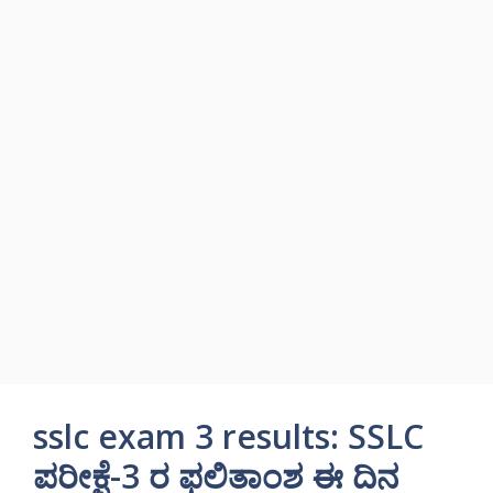
sslc exam 3 results: SSLC
ಪರೀಕ್ಷೆ-3 ರ ಫಲಿತಾಂಶ ಈ ದಿನ