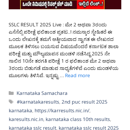
SSLC RESULT 2025 Live : ಮೇ 2 ಅಥವಾ 3ರಂದು
ಎಸೆಸೆಲ್ಸಿ ಪರೀಕ್ಷೆ ಫಲಿತಾಂಶ ಪ್ರಕಟ..! ನಮಸ್ಕಾರ ಸ್ನೇಹಿತರೆ ಈ
ಒಂದು ಲೇಖನಕ್ಕೆ ತಮಗೆ ಆತ್ಮೀಯವಾದ ಸ್ವಾಗತ ಈ ಲೇಖನದ
ಮೂಲಕ ತಿಳಿಸಲು ಬಯಸುವ ವಿಷಯವೆಂದರೆ ಕರ್ನಾಟಕ ಶಾಲಾ
ಪರೀಕ್ಷೆ ಮತ್ತು ಮೌಲ್ಯಮಾಪನ ಮಂಡಳಿ ನಡೆಸಿದ್ದ 2025 ನೇ
ಸಾಲಿನ 10ನೇ ತರಗತಿ ಪರೀಕ್ಷೆ 1 ರ ಫಲಿತಾಂಶ ಮೇ 2 ಅಥವಾ
3ರಂದು ಬಿಡುಗಡೆ ಮಾಡುವ ಸಾಧ್ಯತೆಗಳಿವೆ ಎಂದು ಮಂಡಳಿಯ
ಮೂಲಗಳು ತಿಳಿಸಿವೆ. ಇನ್ನಷ್ಟು …
Read more
Categories
Karnataka Samachara
Tags
#karnatakaresults
,
2nd puc result 2025
karnataka
,
https://karresults.nic.in/
,
karesults.nic.in
,
karnataka class 10th results
,
karnataka sslc result
,
karnataka sslc result 2025