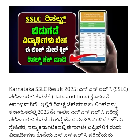
Karnataka SSLC Result 2025: ಎಸ್ ಎಸ್ ಎಲ್ ಸಿ (SSLC)
ಫಲಿತಾಂಶ ಬಿಡುಗಡೆಗೆ (date and time) ಕ್ಷಣಗಣನೆ
ಆರಂಭವಾಗಿದೆ.! ಇಲ್ಲಿದೆ ರಿಸಲ್ಟ್ ಚೆಕ್ ಮಾಡಲು ಲಿಂಕ್ ನಮ್ಮ
ಕರ್ನಾಟಕದಲ್ಲಿ 2025ನೇ ಸಾಲಿನ ಎಸ್ ಎಸ್ ಎಲ್ ಸಿ ಪರೀಕ್ಷೆ
ಪಲಿತಾಂಶ ಬಿಡುಗಡೆಯ ಬಗ್ಗೆ ಹೊಸ ಮಾಹಿತಿ ಬಂದಿದೆ.! ಹೌದು
ಸ್ನೇಹಿತರೆ, ನಮ್ಮ ಕರ್ನಾಟಕದಲ್ಲಿ ಈಗಾಗಲೇ ಏಪ್ರಿಲ್ 04 ರಂದು
ವಿದ್ಯಾರ್ಥಿಗಳು ಕೊನೆಯ ಎಸ್ ಎಸ್ ಎಲ್ ಸಿ ಪರೀಕ್ಷೆಯನ್ನು