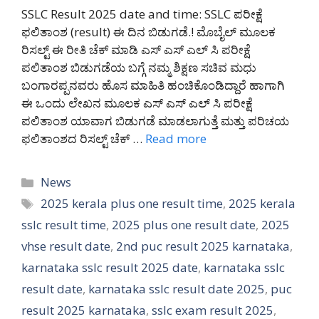
SSLC Result 2025 date and time: SSLC ಪರೀಕ್ಷೆ
ಫಲಿತಾಂಶ (result) ಈ ದಿನ ಬಿಡುಗಡೆ.! ಮೊಬೈಲ್ ಮೂಲಕ
ರಿಸಲ್ಟ್ ಈ ರೀತಿ ಚೆಕ್ ಮಾಡಿ ಎಸ್ ಎಸ್ ಎಲ್ ಸಿ ಪರೀಕ್ಷೆ
ಪಲಿತಾಂಶ ಬಿಡುಗಡೆಯ ಬಗ್ಗೆ ನಮ್ಮ ಶಿಕ್ಷಣ ಸಚಿವ ಮಧು
ಬಂಗಾರಪ್ಪನವರು ಹೊಸ ಮಾಹಿತಿ ಹಂಚಿಕೊಂಡಿದ್ದಾರೆ ಹಾಗಾಗಿ
ಈ ಒಂದು ಲೇಖನ ಮೂಲಕ ಎಸ್ ಎಸ್ ಎಲ್ ಸಿ ಪರೀಕ್ಷೆ
ಪಲಿತಾಂಶ ಯಾವಾಗ ಬಿಡುಗಡೆ ಮಾಡಲಾಗುತ್ತೆ ಮತ್ತು ಪರಿಚಯ
ಫಲಿತಾಂಶದ ರಿಸಲ್ಟ್ ಚೆಕ್ …
Read more
Categories
News
Tags
2025 kerala plus one result time
,
2025 kerala
sslc result time
,
2025 plus one result date
,
2025
vhse result date
,
2nd puc result 2025 karnataka
,
karnataka sslc result 2025 date
,
karnataka sslc
result date
,
karnataka sslc result date 2025
,
puc
result 2025 karnataka
,
sslc exam result 2025
,