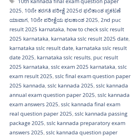
Tags
10th kannada final exam question paper
2025
,
10ನೇ ತರಗತಿ ಪರೀಕ್ಷೆ 2025ರ ಫಲಿತಾಂಶ ಪ್ರಕಟಣೆ
ಯಾವಾಗ
,
10ನೇ ಪರೀಕ್ಷೆಯ ಫಲತಾಂಶ 2025
,
2nd puc
result 2025 karnataka
,
how to check sslc result
2025 karnataka
,
karnataka sslc result 2025 date
,
karnataka sslc result date
,
karnataka sslc result
date 2025
,
karnataka sslc results
,
puc result
2025 karnataka
,
sslc exam 2025 karnataka
,
sslc
exam result 2025
,
sslc final exam question paper
2025 kannada
,
sslc kannada 2025
,
sslc kannada
annual exam question paper 2025
,
sslc kannada
exam answers 2025
,
sslc kannada final exam
real question paper 2025
,
sslc kannada passing
package 2025
,
sslc kannada preparatory exam
answers 2025
,
sslc kannada question paper