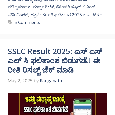
ಮೌಲ್ಯಮಾಪನ
,
ಮಾರ್ಕ್ಸ ಶೀಟ್
,
ಸೆಕೆಂಡರಿ ಸ್ಕೂಲ್ ಲಿವಿಂಗ್
ಸರ್ಟಿಫಿಕೇಟ್
,
ಹತ್ತನೇ ತರಗತಿ ಫಲಿತಾಂಶ 2025 ಕರ್ನಾಟಕ =
5 Comments
SSLC Result 2025: ಎಸ್ ಎಸ್
ಎಲ್ ಸಿ ಫಲಿತಾಂಶ ಬಿಡುಗಡೆ.! ಈ
ರೀತಿ ರಿಸಲ್ಟ್ ಚೆಕ್ ಮಾಡಿ
May 2, 2025
by
Ranganath