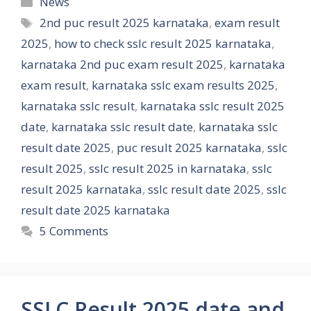
News
Tags
2nd puc result 2025 karnataka
,
exam result
2025
,
how to check sslc result 2025 karnataka
,
karnataka 2nd puc exam result 2025
,
karnataka
exam result
,
karnataka sslc exam results 2025
,
karnataka sslc result
,
karnataka sslc result 2025
date
,
karnataka sslc result date
,
karnataka sslc
result date 2025
,
puc result 2025 karnataka
,
sslc
result 2025
,
sslc result 2025 in karnataka
,
sslc
result 2025 karnataka
,
sslc result date 2025
,
sslc
result date 2025 karnataka
5 Comments
SSLC Result 2025 date and