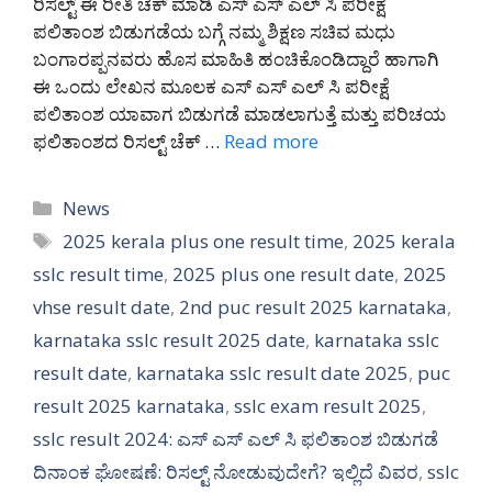
ರಿಸಲ್ಟ್ ಈ ರೀತಿ ಚೆಕ್ ಮಾಡಿ ಎಸ್ ಎಸ್ ಎಲ್ ಸಿ ಪರೀಕ್ಷೆ
ಪಲಿತಾಂಶ ಬಿಡುಗಡೆಯ ಬಗ್ಗೆ ನಮ್ಮ ಶಿಕ್ಷಣ ಸಚಿವ ಮಧು
ಬಂಗಾರಪ್ಪನವರು ಹೊಸ ಮಾಹಿತಿ ಹಂಚಿಕೊಂಡಿದ್ದಾರೆ ಹಾಗಾಗಿ
ಈ ಒಂದು ಲೇಖನ ಮೂಲಕ ಎಸ್ ಎಸ್ ಎಲ್ ಸಿ ಪರೀಕ್ಷೆ
ಪಲಿತಾಂಶ ಯಾವಾಗ ಬಿಡುಗಡೆ ಮಾಡಲಾಗುತ್ತೆ ಮತ್ತು ಪರಿಚಯ
ಫಲಿತಾಂಶದ ರಿಸಲ್ಟ್ ಚೆಕ್ …
Read more
Categories
News
Tags
2025 kerala plus one result time
,
2025 kerala
sslc result time
,
2025 plus one result date
,
2025
vhse result date
,
2nd puc result 2025 karnataka
,
karnataka sslc result 2025 date
,
karnataka sslc
result date
,
karnataka sslc result date 2025
,
puc
result 2025 karnataka
,
sslc exam result 2025
,
sslc result 2024: ಎಸ್ ಎಸ್ ಎಲ್ ಸಿ ಫಲಿತಾಂಶ ಬಿಡುಗಡೆ
ದಿನಾಂಕ ಘೋಷಣೆ: ರಿಸಲ್ಟ್ ನೋಡುವುದೇಗೆ? ಇಲ್ಲಿದೆ ವಿವರ
,
sslc