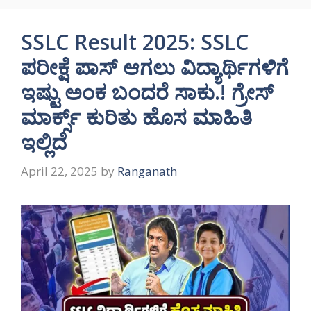
SSLC Result 2025: SSLC
ಪರೀಕ್ಷೆ ಪಾಸ್ ಆಗಲು ವಿದ್ಯಾರ್ಥಿಗಳಿಗೆ
ಇಷ್ಟು ಅಂಕ ಬಂದರೆ ಸಾಕು.! ಗ್ರೇಸ್
ಮಾರ್ಕ್ಸ್ ಕುರಿತು ಹೊಸ ಮಾಹಿತಿ
ಇಲ್ಲಿದೆ
April 22, 2025
by
Ranganath