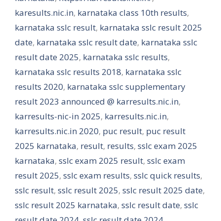
karesults.nic.in
,
karnataka class 10th results
,
karnataka sslc result
,
karnataka sslc result 2025
date
,
karnataka sslc result date
,
karnataka sslc
result date 2025
,
karnataka sslc results
,
karnataka sslc results 2018
,
karnataka sslc
results 2020
,
karnataka sslc supplementary
result 2023 announced @ karresults.nic.in
,
karresults-nic-in 2025
,
karresults.nic.in
,
karresults.nic.in 2020
,
puc result
,
puc result
2025 karnataka
,
result
,
results
,
sslc exam 2025
karnataka
,
sslc exam 2025 result
,
sslc exam
result 2025
,
sslc exam results
,
sslc quick results
,
sslc result
,
sslc result 2025
,
sslc result 2025 date
,
sslc result 2025 karnataka
,
sslc result date
,
sslc
result date 2024
,
sslc result date 2024