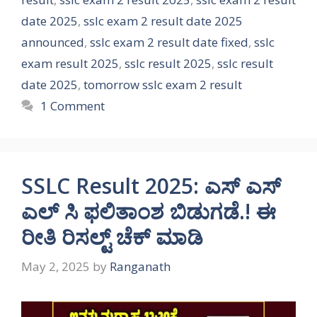
date 2025
,
sslc exam 2 result date 2025
announced
,
sslc exam 2 result date fixed
,
sslc
exam result 2025
,
sslc result 2025
,
sslc result
date 2025
,
tomorrow sslc exam 2 result
1 Comment
SSLC Result 2025: ಎಸ್ ಎಸ್
ಎಲ್ ಸಿ ಫಲಿತಾಂಶ ಬಿಡುಗಡೆ.! ಈ
ರೀತಿ ರಿಸಲ್ಟ್ ಚೆಕ್ ಮಾಡಿ
May 2, 2025
by
Ranganath