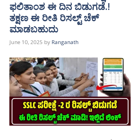
ಫಲಿತಾಂಶ ಈ ದಿನ ಬಿಡುಗಡೆ.!
ತಕ್ಷಣ ಈ ರೀತಿ ರಿಸಲ್ಟ್ ಚೆಕ್
ಮಾಡಬಹುದು
June 10, 2025
by
Ranganath