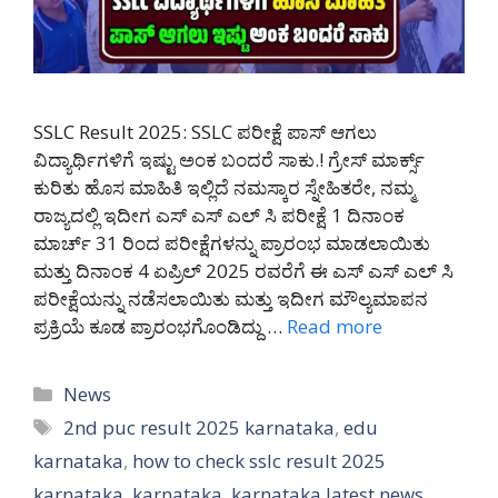
SSLC Result 2025: SSLC ಪರೀಕ್ಷೆ ಪಾಸ್ ಆಗಲು
ವಿದ್ಯಾರ್ಥಿಗಳಿಗೆ ಇಷ್ಟು ಅಂಕ ಬಂದರೆ ಸಾಕು.! ಗ್ರೇಸ್ ಮಾರ್ಕ್ಸ್
ಕುರಿತು ಹೊಸ ಮಾಹಿತಿ ಇಲ್ಲಿದೆ ನಮಸ್ಕಾರ ಸ್ನೇಹಿತರೇ, ನಮ್ಮ
ರಾಜ್ಯದಲ್ಲಿ ಇದೀಗ ಎಸ್ ಎಸ್ ಎಲ್ ಸಿ ಪರೀಕ್ಷೆ 1 ದಿನಾಂಕ
ಮಾರ್ಚ್ 31 ರಿಂದ ಪರೀಕ್ಷೆಗಳನ್ನು ಪ್ರಾರಂಭ ಮಾಡಲಾಯಿತು
ಮತ್ತು ದಿನಾಂಕ 4 ಏಪ್ರಿಲ್ 2025 ರವರೆಗೆ ಈ ಎಸ್ ಎಸ್ ಎಲ್ ಸಿ
ಪರೀಕ್ಷೆಯನ್ನು ನಡೆಸಲಾಯಿತು ಮತ್ತು ಇದೀಗ ಮೌಲ್ಯಮಾಪನ
ಪ್ರಕ್ರಿಯೆ ಕೂಡ ಪ್ರಾರಂಭಗೊಂಡಿದ್ದು …
Read more
Categories
News
Tags
2nd puc result 2025 karnataka
,
edu
karnataka
,
how to check sslc result 2025
karnataka
,
karnataka
,
karnataka latest news
,