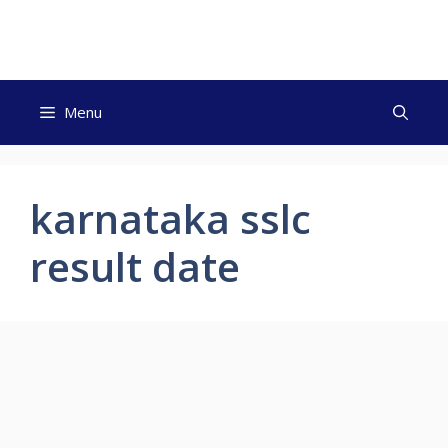
Skip
to
content
Menu
karnataka sslc
result date