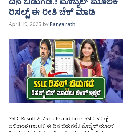
ದಿನ ಬಿಡುಗಡೆ.! ಮೊಬೈಲ್ ಮೂಲಕ
ರಿಸಲ್ಟ್ ಈ ರೀತಿ ಚೆಕ್ ಮಾಡಿ
April 19, 2025
by
Ranganath
SSLC Result 2025 date and time: SSLC ಪರೀಕ್ಷೆ
ಫಲಿತಾಂಶ (result) ಈ ದಿನ ಬಿಡುಗಡೆ.! ಮೊಬೈಲ್ ಮೂಲಕ