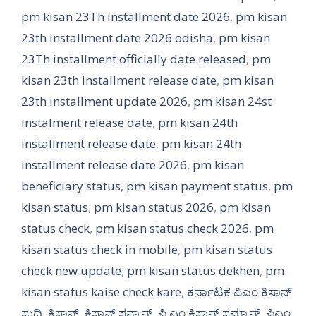
pm kisan 23Th installment date 2026
,
pm kisan
23th installment date 2026 odisha
,
pm kisan
23Th installment officially date released
,
pm
kisan 23th installment release date
,
pm kisan
23th installment update 2026
,
pm kisan 24st
instalment release date
,
pm kisan 24th
installment release date
,
pm kisan 24th
installment release date 2026
,
pm kisan
beneficiary status
,
pm kisan payment status
,
pm
kisan status
,
pm kisan status 2026
,
pm kisan
status check
,
pm kisan status check 2026
,
pm
kisan status check in mobile
,
pm kisan status
check new update
,
pm kisan status dekhen
,
pm
kisan status kaise check kare
,
ಕರ್ನಾಟಕ ಪಿಎಂ ಕಿಸಾನ್
ಸುದ್ದಿ
,
ಕಿಸಾನ್
,
ಕಿಸಾನ್ ಸನ್ಮಾನ್
,
ಪಿ ಎಂ ಕಿಸಾನ್ ಸಮ್ಮಾನ್
,
ಪಿಎಂ