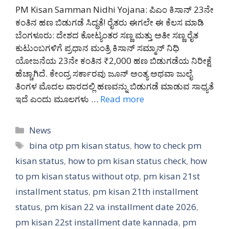
PM Kisan Samman Nidhi Yojana: ಪಿಎಂ ಕಿಸಾನ್ 23ನೇ
ಕಂತಿನ ಹಣ ಬಿಡುಗಡೆ ಸಿದ್ಧತೆ! ರೈತರು ಈಗಲೇ ಈ ಕೆಲಸ ಮಾಡಿ
ಬೆಂಗಳೂರು: ದೇಶದ ಕೋಟ್ಯಂತರ ಸಣ್ಣ ಮತ್ತು ಅತೀ ಸಣ್ಣ ರೈತ
ಕುಟುಂಬಗಳಿಗೆ ಪ್ರಧಾನ ಮಂತ್ರಿ ಕಿಸಾನ್ ಸಮ್ಮಾನ್ ನಿಧಿ
ಯೋಜನೆಯ 23ನೇ ಕಂತಿನ ₹2,000 ಹಣ ಬಿಡುಗಡೆಯ ನಿರೀಕ್ಷೆ
ಹೆಚ್ಚಾಗಿದೆ. ಕೇಂದ್ರ ಸರ್ಕಾರವು ಜೂನ್ ಅಂತ್ಯ ಅಥವಾ ಜುಲೈ
ತಿಂಗಳ ಮೊದಲ ವಾರದಲ್ಲಿ ಹಣವನ್ನು ಬಿಡುಗಡೆ ಮಾಡುವ ಸಾಧ್ಯತೆ
ಇದೆ ಎಂದು ಮೂಲಗಳು …
Read more
Categories
News
Tags
bina otp pm kisan status
,
how to check pm
kisan status
,
how to pm kisan status check
,
how
to pm kisan status without otp
,
pm kisan 21st
installment status
,
pm kisan 21th installment
status
,
pm kisan 22 va installment date 2026
,
pm kisan 22st installment date kannada
,
pm