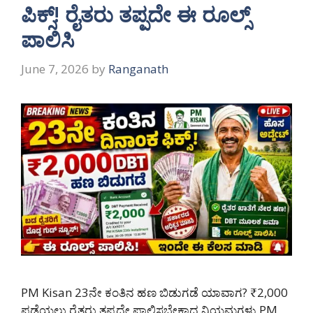
ಪಿಕ್ಸ್! ರೈತರು ತಪ್ಪದೇ ಈ ರೂಲ್ಸ್
ಪಾಲಿಸಿ
June 7, 2026
by
Ranganath
PM Kisan 23ನೇ ಕಂತಿನ ಹಣ ಬಿಡುಗಡೆ ಯಾವಾಗ? ₹2,000
ಪಡೆಯಲು ರೈತರು ತಪ್ಪದೇ ಪಾಲಿಸಬೇಕಾದ ನಿಯಮಗಳು PM