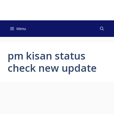
Skip
to
content
Menu
pm kisan status
check new update