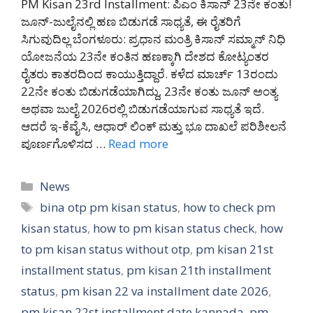
PM Kisan 23rd Installment: ಪಿಎಂ ಕಿಸಾನ್ 23ನೇ ಕಂತು!
ಜೂನ್-ಜುಲೈನಲ್ಲಿ ಹಣ ಬಿಡುಗಡೆ ಸಾಧ್ಯತೆ, ಈ ರೈತರಿಗೆ
ಸಿಗುವುದಿಲ್ಲ ಬೆಂಗಳೂರು: ಪ್ರಧಾನ ಮಂತ್ರಿ ಕಿಸಾನ್ ಸಮ್ಮಾನ್ ನಿಧಿ
ಯೋಜನೆಯ 23ನೇ ಕಂತಿನ ಹಣಕ್ಕಾಗಿ ದೇಶದ ಕೋಟ್ಯಂತರ
ರೈತರು ಕಾತರದಿಂದ ಕಾಯುತ್ತಿದ್ದಾರೆ. ಕಳೆದ ಮಾರ್ಚ್ 13ರಂದು
22ನೇ ಕಂತು ಬಿಡುಗಡೆಯಾಗಿದ್ದು, 23ನೇ ಕಂತು ಜೂನ್ ಅಂತ್ಯ
ಅಥವಾ ಜುಲೈ 2026ರಲ್ಲಿ ಬಿಡುಗಡೆಯಾಗುವ ಸಾಧ್ಯತೆ ಇದೆ.
ಆದರೆ ಇ-ಕೆವೈಸಿ, ಆಧಾರ್ ಲಿಂಕ್ ಮತ್ತು ಭೂ ದಾಖಲೆ ಪರಿಶೀಲನೆ
ಪೂರ್ಣಗೊಳಿಸದ …
Read more
Categories
News
Tags
bina otp pm kisan status
,
how to check pm
kisan status
,
how to pm kisan status check
,
how
to pm kisan status without otp
,
pm kisan 21st
installment status
,
pm kisan 21th installment
status
,
pm kisan 22 va installment date 2026
,
pm kisan 22st installment date kannada
,
pm