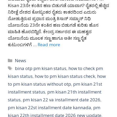
Kisan 23ನೇ ಕಂತಿನ ಹಣ ಬಿಡುಗಡೆ ಯಾವಾಗ? ರೈತರಲ್ಲಿ ಹೆಚ್ಚಿದ
ನಿರೀಕ್ಷೆ ದೇಶದ ಕೋಟ್ಯಂತರ ರೈತರು ಕಾತರದಿಂದ ಎದುರು
ನೋಡುತ್ತಿರುವ ಪ್ರಧಾನ ಮಂತ್ರಿ ಕಿಸಾನ್ ಸಮ್ಮಾನ್ ನಿಧಿ
ಯೋಜನೆಯ 23ನೇ ಕಂತಿನ ಹಣ ಬಿಡುಗಡೆ ಕುರಿತು ಹೊಸ
ಮಾಹಿತಿ ಹೊರಬಿದ್ದಿದೆ. ಕೇಂದ್ರ ಸರ್ಕಾರದ ಈ ಮಹತ್ವದ
ಯೋಜನೆಯ ಮೂಲಕ ಸಣ್ಣ ಹಾಗೂ ಅತೀ ಸಣ್ಣ ರೈತ
ಕುಟುಂಬಗಳಿಗೆ …
Read more
Categories
News
Tags
bina otp pm kisan status
,
how to check pm
kisan status
,
how to pm kisan status check
,
how
to pm kisan status without otp
,
pm kisan 21st
installment status
,
pm kisan 21th installment
status
,
pm kisan 22 va installment date 2026
,
pm kisan 22st installment date kannada
,
pm
kisan 22th installment date 2026 new update
,