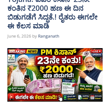
ಕಂತಿನ ₹2000 ಹಣ ಈ ದಿನ
ಬಿಡುಗಡೆಗೆ ಸಿದ್ಧತೆ.! ರೈತರು ಈಗಲೇ
ಈ ಕೆಲಸ ಮಾಡಿ
June 6, 2026
by
Ranganath